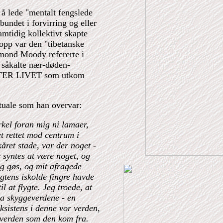
r å lede "mentalt fengslede
undet i forvirring og eller
amtidig kollektivt skapte
opp var den "tibetanske
mond Moody refererte i
m såkalte nær-døden-
ETTER LIVET som utkom
tuale som han overvar:
irkel foran mig ni lamaer,
et rettet mod centrum i
året stade, var der noget -
 syntes at være noget, og
eg gøs, og mit afragede
ygtens iskolde fingre havde
il at flygte. Jeg troede, at
ra skyggeverdene - en
ksistens i denne vor verden,
 verden som den kom fra.