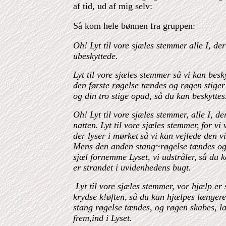
af tid, ud af mig selv:
Så kom hele bønnen fra gruppen:
Oh! Lyt til vore sjæles stemmer
alle I, de
ubeskyttede.
Lyt til vore sjæles stemmer så vi kan besk
den første røgelse tændes og røgen stige
og din tro stige opad, så du kan beskyttes
Oh! Lyt til vore sjæles stemmer, alle I, d
natten.
Lyt til vore sjæles stemmer,
for vi
der lyser i mørket
så vi kan vejlede den 
Mens den anden stang~røgelse tændes og g
sjæl fornemme Lyset, vi udstråler,
så du k
er strandet i uvidenhedens bugt.
Lyt til vore sjæles stemmer,
vor hjælp er
krydse k!øften,
så du kan hjælpes længere
stang røgelse tændes, og røgen skabes,
l
frem,ind i Lyset.