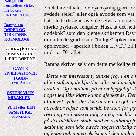
Rampa om
romfolkets virke:
En del av ritualet ble øyensynlig gjort fo
fra boken
avdøde sjeler" eller også avdøde som var b
EREMITTEN
hat - lede disse ut av sine selvskapte og s
Rampa om
mørke psykiske fengsler. Husk at det nett
DØDEN OG
dødebok" som den kjente skribenten Ray
TIBETANSK
omfattende grad i sine "tidlige" bøker o
KOSMOLOGI
opplevelser - spesielt i boken LIVET 
stoff fra ØSTENS
midt på 70-tallet.
VISES LIV OG
LÆRE-BØKENE:
Rampa skriver selv om dette merkelige ri
GAMLE
SIVILISASJONER
"Dette var interessant, tænkte jeg. I en c
I GOBI-
alle i safrangule kjortler, alle med ansigt
OMRÅDET
cirklen. Og i midten, på et omhyggeligt sk
ØSTENS VISES
noget jeg ikke klart kunne gjenkende. Der
MIRAKLER
alligevel syntes der ikke at være noget. J
hovedhår rejste som stride børster, for fr
YETI eller DEN
AVSKYLIGE
rørt mig - stimuleret mig, så jeg var klar t
SNØMANN
på det udskårne stade stod en skabning f
skabning som ikke havde nogen virkelig e
og knap nok nogen eksistens i den anden