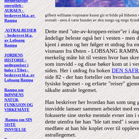
menneskelige
energifelt -
AURAEN -
gilbert williams visjonære kunst gir et bilde på friheten 
beskrevet bl.a. av
overalt - uten å være bundet av den tunge og trege fysi
Rampa
ASTRALREISER
Dette med "ute-av-kroppen-reiser"er i dag
- beskrevet bl.a.
åndelige beleste også her i vesten - men d
av Lobsang
kjent i østen og her følger et utdrag fra e
Rampa
vismann fra Østen - LOBSANG RAMPA. 
JORDENS
merkelig måte hit til vesten hvor han skre
HISTORIE -
som innvidd - og disse bøker kom ut i vest
nedtegnelser i
siden. Her i utdrag fra boken
DEN SAFR
huler i Tibet -
beskrevet bl.a. av
side 82 - der han forteller om hvordan han 
Lobsang Rampa
fysiske legemet - og erfarte "reiser" gjen
såkalte astrale legemet.
Rampa om
BØNNENS
NATUR,
Han beskriver her hvordan han som ung g
FUNKSJON OG
innvidde lamaer sammen arbeidet med en 
VIRKEMÅTE
fokuserte sine sterke mentale evner inn 
Rampa om SIN
dette utenfra før han "ble tatt med" i sean
SISTE
medføre at han ble koplet over til opplev
INNVIELSE
astrallegemet.