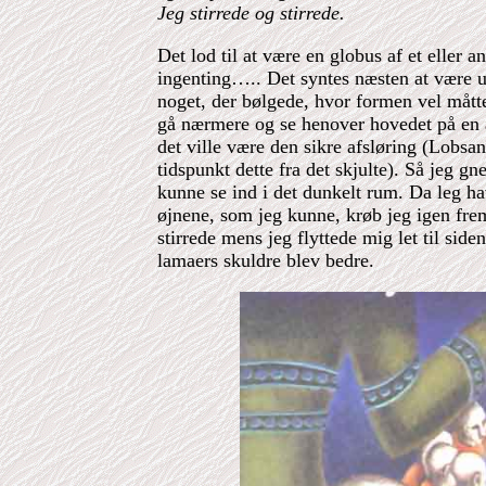
Jeg stirrede og stirrede.
Det lod til at være en globus af et eller an
ingenting….. Det syntes næsten at være 
noget, der bølgede, hvor formen vel måtte
gå nærmere og se henover hovedet på en 
det ville være den sikre afsløring (Lobsan
tidspunkt dette fra det skjulte). Så jeg g
kunne se ind i det dunkelt rum. Da leg h
øjnene, som jeg kunne, krøb jeg igen fr
stirrede mens jeg flyttede mig let til sid
lamaers skuldre blev bedre.