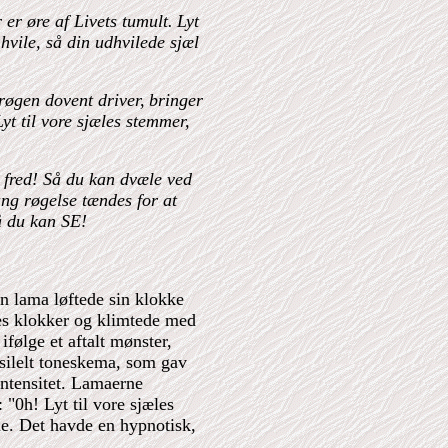
r er øre af Livets tumult.
Lyt
 hvile, så din udhvilede sjæl
røgen dovent driver,
bringer
yt til vore sjæles stemmer,
g fred! Så du kan dvæle ved
ng røgelse tændes for at
å du kan SE!
n lama løftede sin klokke
es klokker og klimtede med
ifølge et aftalt mønster,
silelt toneskema, som gav
intensitet. Lamaerne
 "0h! Lyt til vore sjæles
e. Det havde en hypnotisk,