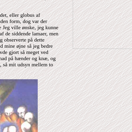
det, eller globus af
uden form, dog var der
 Jeg ville ønske, jeg kunne
af de siddende lamaer, men
g observerte på dette
ned mine øjne så jeg bedre
avde gjort så meget ved
emad på hænder og knæ, og
en, så mit udsyn mellem to