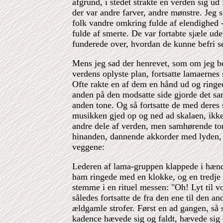
afgrund, i stedet strakte en verden sig u
der var andre farver, andre mønstre. Jeg s
folk vandre omkring fulde af elendighed -
fulde af smerte. De var fortabte sjæle ude
funderede over, hvordan de kunne befri s
Mens jeg sad der henrevet, som om jeg b
verdens oplyste plan, fortsatte lamaernes
Ofte rakte en af dem en hånd ud og ringe
anden på den modsatte side gjorde det s
anden tone. Og så fortsatte de med deres
musikken gjed op og ned ad skalaen, ikke
andre dele af verden, men samhørende ton
hinanden, dannende akkorder med lyden, d
veggene:
Lederen af lama-gruppen klappede i hænd
ham ringede med en klokke, og en tredje
stemme i en rituel messen: "Oh! Lyt til v
således fortsatte de fra den ene til den a
ældgamle strofer. Først en ad gangen, s
kadence hævede sig og faldt, hævede sig 