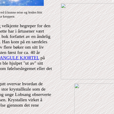
T
ved å kunne reise og ferdes fritt
ske kroppen.
 velkjente begreper for den
ette har i årtusener vært
n bok forfattet av en åndelig
Han kom på en særdeles
v flere bøker om sitt liv
en først for ca. 40 år
ANGULE KJORTEL
på
ble hjulpet "ut av" sitt
nom følelseslegemet eller det
utt overvar hvordan de
stor krystallkule som de
i og unge Lobsang observerte
sen. Krystallen virket å
else gjennom det rene