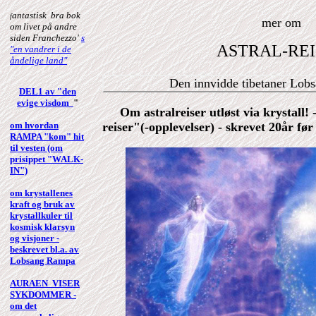
antastisk bra bok
f
mer om
om livet på andre
siden Franchezzo'
s
ASTRAL-RE
"en vandrer i de
åndelige land"
Den innvidde tibetaner Lo
DEL1 av "
den
evige visdom
"
Om astralreiser utløst via krystall! 
om hvordan
reiser"(-opplevelser) - skrevet 20år før
RAMPA "kom" hit
til vesten (om
prisippet "WALK-
IN")
om krystallenes
kraft og bruk av
krystallkuler til
kosmisk klarsyn
og visjoner -
beskrevet bl.a. av
Lobsang Rampa
AURAEN VISER
SYKDOMMER -
om det