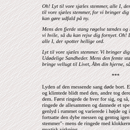
Oh! Lyt til vore sjæles stemmer,
alle I, de
til vore sjæles stemmer,
for vi bringer dig
kan gøre udfald på ny.
Mens den fjerde stang røgelse tændes og 
vi hvile, så du kan rejse dig fornyet
Oh! L
.
alle I, der spotter hellige ord.
Lyt til vore sjæles stemmer.
Vi bringer di
Udødelige Sandheder.
Mens den femte sta
bringe vellugt til Livet,
Åbn din hjerne, s
***
Lyden af den messende sang døde bort. E
og klimtede blidt med den, andre tog der
dem. Først ringede de hver for sig, og så, 
ringede de allesammen og dannede et spe
genlyd i rummet og varierede i højde og 
fortsatte den dybe messen og gentog igen:
stemmer"- mens de ringede med klokkern
mystisk virkning.