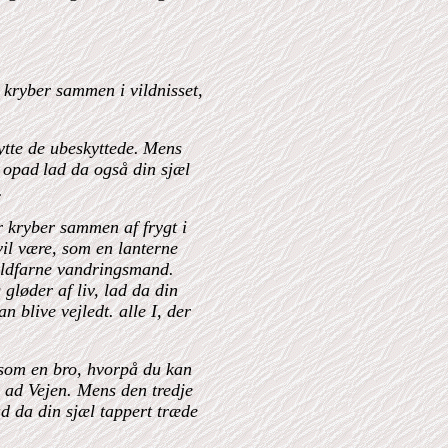
r kryber sammen i vildnisset,
ytte de ubeskyttede.
Mens
r opad
lad da også din sjæl
.
er kryber sammen af frygt i
 vil være, som en lanterne
vildfarne vandringsmand.
løder af liv, lad da din
an blive vejledt.
alle I, der
 som en bro, hvorpå du kan
 ad Vejen.
Mens den tredje
ad da din sjæl tappert træde