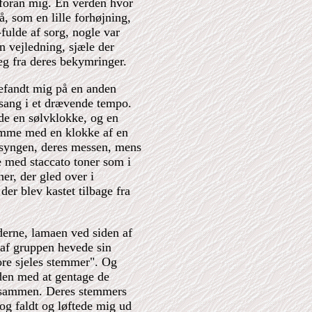
d foran mig. En verden hvor
å, som en lille forhøjning,
fulde af sorg, nogle var
n vejledning, sjæle der
eg fra deres bekymringer.
efandt mig på en anden
 sang i et drævende tempo.
de en sølvklokke, og en
amme med en klokke af en
 syngen, deres messen, mens
 med staccato toner som i
er, der gled over i
er blev kastet tilbage fra
erne, lamaen ved siden af
 af gruppen hevede sin
ore sjeles stemmer". Og
nden med at gentage de
å sammen. Deres stemmers
og faldt og løftede mig ud