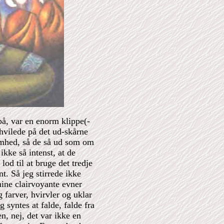
 på, var en enorm klippe(-
hvilede på det
ud-skårne
mhed, så de så ud som om
ikke så intenst, at de
lod til at bruge det tredje
nt. Så jeg stirrede ikke
mine clairvoyante evner
g farver, hvirvler og uklar
 syntes at falde, falde fra
, nej, det var ikke en