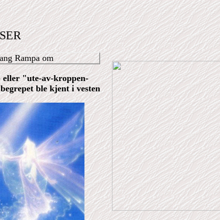
ISER
bsang Rampa om
- eller "ute-av-kroppen-
 begrepet ble kjent i vesten