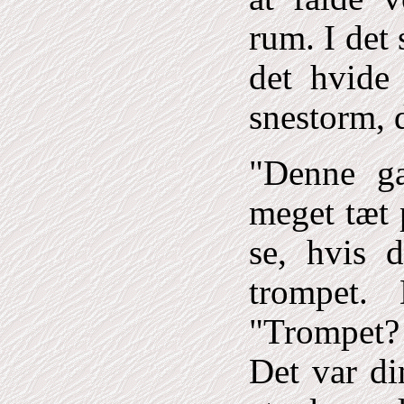
rum. I det
det hvide
snestorm, 
"Denne g
meget tæt p
se, hvis d
trompet.
"Trompet? 
Det var di