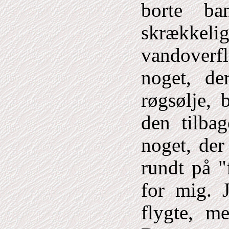
borte ba
skrække
vandoverfl
noget, de
røgsølje, 
den tilbag
noget, de
rundt på "
for mig. 
flygte, m