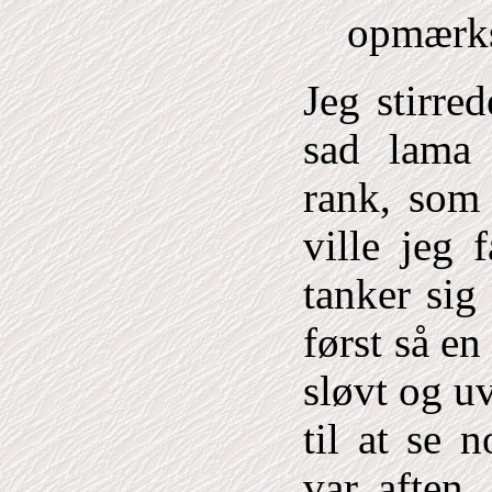
opmærk
Jeg stirre
sad lama
rank, som
ville jeg 
tanker sig
først så en
sløvt og u
til at se 
var aften,