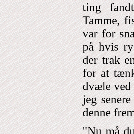
ting fand
Tamme, fis
var for sn
på hvis r
der trak e
for at tæn
dvæle ved 
jeg senere 
denne fre
"Nu må du