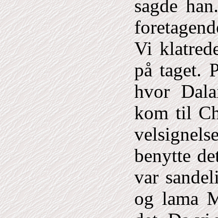
sagde han
foretagend
Vi klatre
på taget. 
hvor Dala
kom til Ch
velsignelse
benytte de
var sandel
og lama M