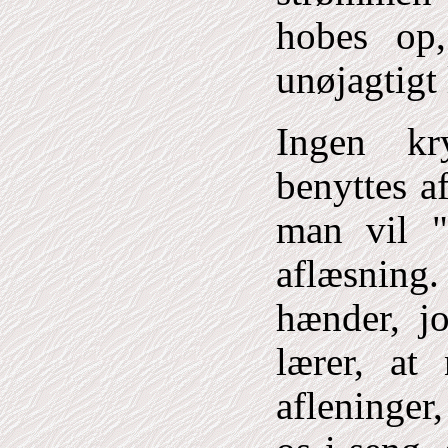
hobes op,
unøjagtigt 
Ingen kr
benyttes a
man vil "
aflæsning
hænder, j
lærer, at
afleninger