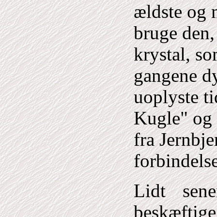
ældste og 
bruge den, 
krystal, so
gangene dy
uoplyste t
Kugle" og 
fra Jernbje
forbindels
Lidt sene
beskæftig