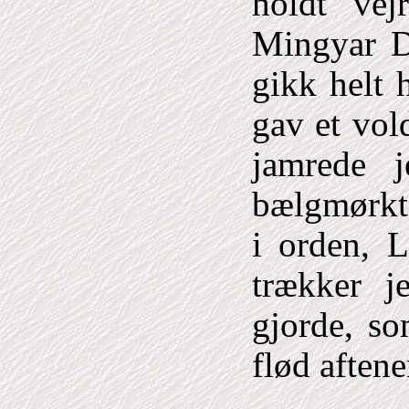
holdt vej
Mingyar D
gikk helt 
gav et vol
jamrede j
bælgmørkt,
i orden, 
trækker j
gjorde, so
flød aftene