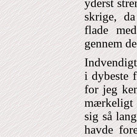
yderst str
skrige, d
flade med
gennem den
Indvendigt
i dybeste 
for jeg ke
mærkeligt 
sig så lan
havde fore