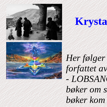
Krysta
Her følger 
forfattet 
- LOBSANG
bøker om si
bøker kom u