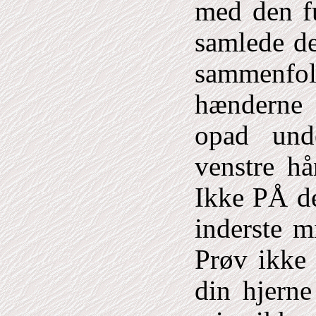
med den fu
samlede de
sammenfo
hænderne
opad unde
venstre h
Ikke PÅ d
inderste m
Prøv ikke 
din hjerne