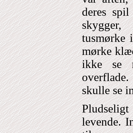
deres spil
skygger, 
tusmørke i
mørke klæd
ikke se 
overflade
skulle se i
Pludseligt
levende. I