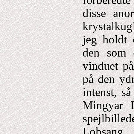
forberedte
disse ano
krystalkug
jeg holdt
den som e
vinduet p
på den yd
intenst, s
Mingyar 
spejlbill
Lobsang,