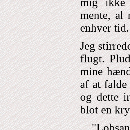
mig ikke 
mente, al 
enhver tid.
Jeg stirred
flugt. Plu
mine hænd
af at falde
og dette i
blot en kry
"Lobsan