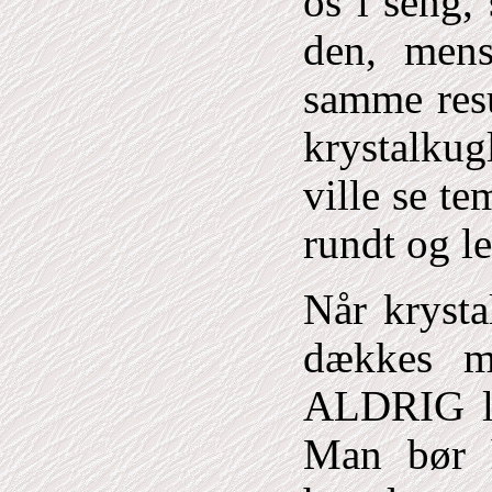
os i seng,
den, mens
samme resu
krystalkug
ville se te
rundt og l
Når krysta
dækkes m
ALDRIG la
Man bør h