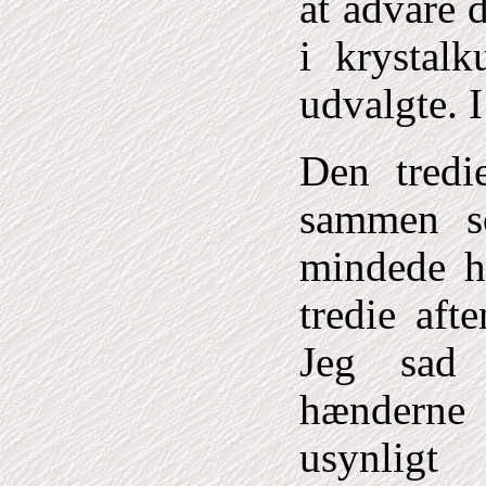
at advare 
i krystal
udvalgte. I
Den tredi
sammen s
mindede h
tredie af
Jeg sad 
hænderne
usynligt