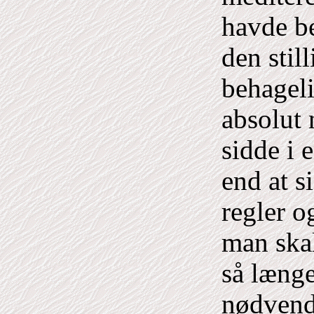
havde be
den stil
behageli
absolut 
sidde i 
end at s
regler og
man skal
så længe
nødvend