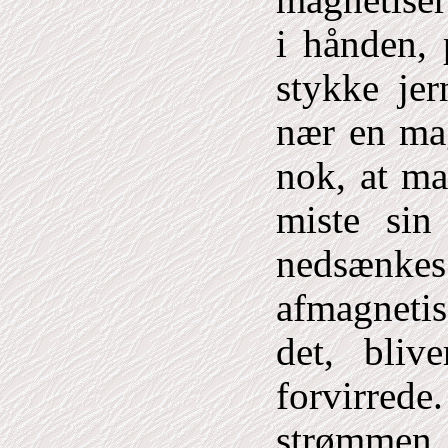
magnetiser
i hånden,
stykke jer
nær en mag
nok, at man
miste sin
nedsænk
afmagnetis
det, bliv
forvirred
strømmen 