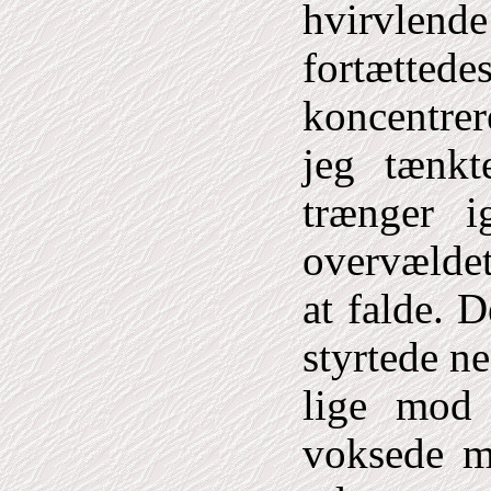
hvirvlende
fortætte
koncentre
jeg tænkt
trænger 
overvældet
at falde. 
styrtede n
lige mod
voksede m