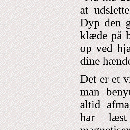
at udslett
Dyp den g
klæde på b
op ved hj
dine hænde
Det er et 
man benyt
altid afm
har læst