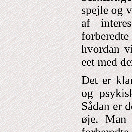
spejle og 
af intere
forberedte
hvordan vi
eet med de
Det er kla
og psykis
Sådan er d
øje. Man 