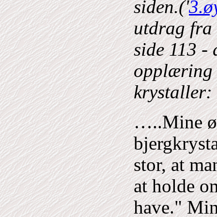
siden.('
3.ø
utdrag fr
side 113 - 
opplæring 
krystaller:
…..Mine øy
bjergkryst
stor, at m
at holde o
have." Min