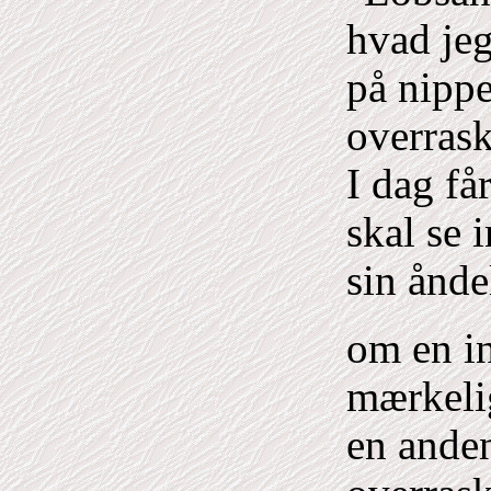
hvad jeg
på nippet
overrask
I dag få
skal se 
sin ånde
om en in
mærkelig
en anden