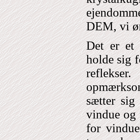
ejendommel
DEM, vi øn
Det er et
holde sig f
reflekse
opmærksom
sætter si
vindue og 
for vindue