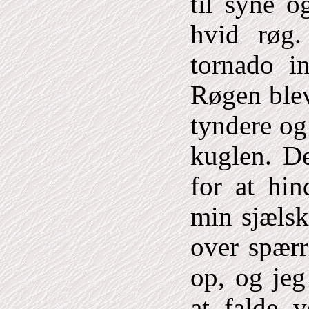
til syne o
hvid røg
tornado i
Røgen blev
tyndere og
kuglen. De
for at hin
min sjælsk
over spærr
op, og jeg
at falde
v