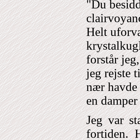
"Du besidd
clairvoyan
Helt uforva
krystalkug
forstår jeg,
jeg rejste 
nær havde f
en damper 
Jeg var st
fortiden. 