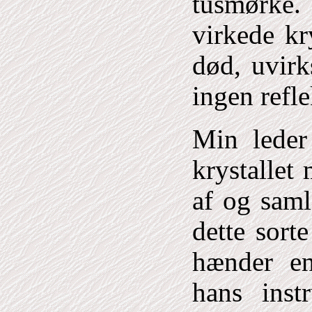
tusmørke.
virkede k
død, uvir
ingen refle
Min leder
krystallet
af og saml
dette sort
hænder en
hans inst