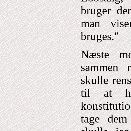
bruger de
man vise
bruges."
Næste mo
sammen m
skulle ren
til at h
konstitut
tage dem 