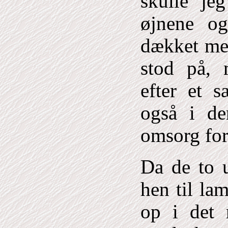
skulle je
øjnene og
dækket med
stod på, 
efter et s
også i de
omsorg for
Da de to u
hen til l
op i det 