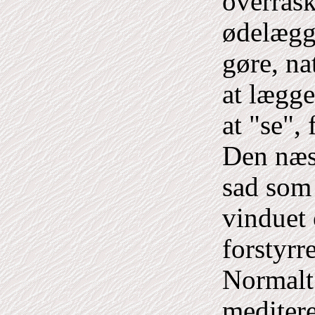
overrask
ødelægge
gøre, na
at lægge
at "se",
Den næst
sad som 
vinduet 
forstyrr
Normalt 
meditere