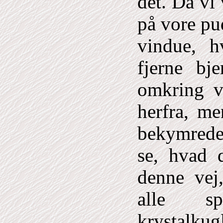
det. Da vi
på vore pu
vindue, 
fjerne bj
omkring v
herfra, me
bekymrede 
se, hvad d
denne vej
alle spe
krystalku