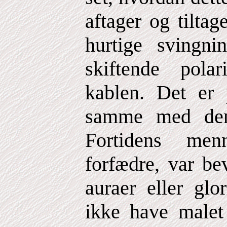
aftager og tiltage
hurtige svingn
skiftende pola
kablen. Det er
samme med den
Fortidens men
forfædre, var bev
auraer eller glo
ikke have malet