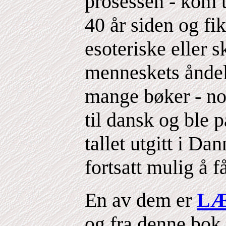
prosessen - kom t
40 år siden og fik
esoteriske eller 
menneskets åndel
mange bøker - no
til dansk og ble 
tallet utgitt i D
fortsatt mulig å f
En av dem er
LÆ
og fra denne bok h