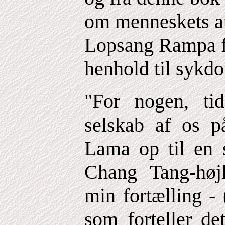
om menneskets au
Lopsang Rampa fo
henhold til sykd
"For nogen, tid
selskab af os p
Lama op til en s
Chang Tang-højl
min fortælling -
som forteller de