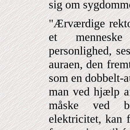
sig om sygdomme 
"Ærværdige rekto
et menneske
personlighed, se
auraen, den frem
som en dobbelt-au
man ved hjælp af
måske ved br
elektricitet, kan 