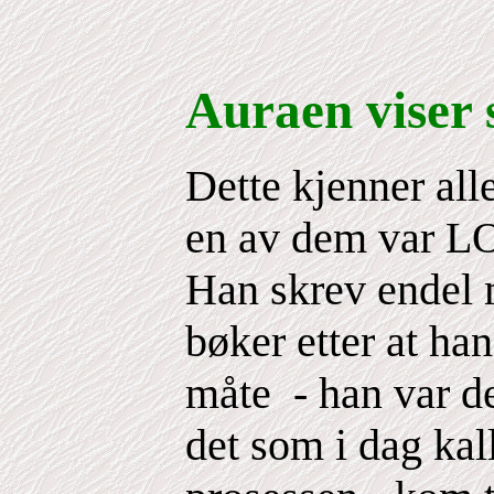
Auraen viser
Dette kjenner a
en av dem var
Han skrev endel 
bøker etter at ha
måte - han var d
det som i dag k