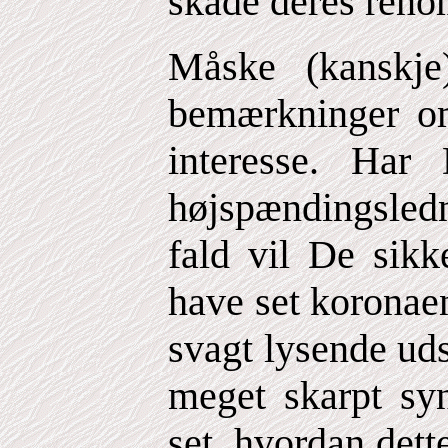
skade deres ren
Måske (kanskj
bemærkninger o
interesse. Har
højspændingsledni
fald vil De sikk
have set koronae
svagt lysende uds
meget skarpt sy
set, hvordan dett