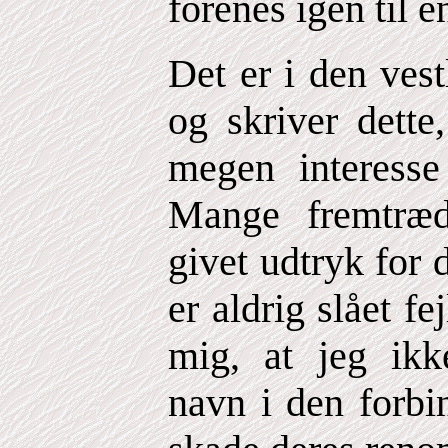
forenes igen til é
Det er i den vest
og skriver dette
megen interesse
Mange fremtræd
givet udtryk for 
er aldrig slået fe
mig, at jeg ik
navn i den forbi