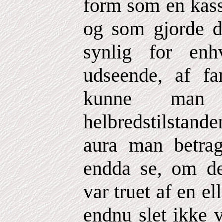
form som en kass
og som gjorde d
synlig for enh
udseende, af far
kunne man 
helbredstilstand
aura man betra
endda se, om d
var truet af en 
endnu slet ikke 