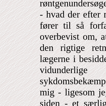
røntgenundersøge
- hvad der efter
fører til så for
overbevist om, a
den rigtige ret
lægerne i besidde
vidunderlig
sykdomsbekæmpel
mig - ligesom je
siden - et særli