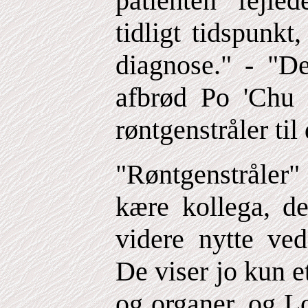
patienten fejle
tidligt tidspunkt
diagnose." - "De
afbrød Po 'Chu 
røntgenstråler til
"Røntgenstråler"
kære kollega, de
videre nytte ved
De viser jo kun e
og organer, og L