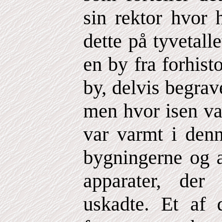
sin rektor hvor 
dette på tyvetall
en by fra forhisto
by, delvis begrave
men hvor isen var
var varmt i denn
bygningerne og a
apparater, de
uskadte. Et af 