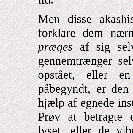
Men disse akashis
forklare dem nær
præges
af sig se
gennemtrænger sel
opstået, eller e
påbegyndt, er den f
hjælp af egnede ins
Prøv at betragte 
lyset, eller de vi