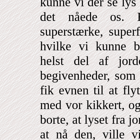
kunne vi dér se lys 
det nåede os. 
superstærke, super
hvilke vi kunne b
helst del af jor
begivenheder, som 
fik evnen til at fl
med vor kikkert, og
borte, at lyset fra 
at nå den, ville v