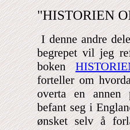
"HISTORIEN 
I denne andre dele
begrepet vil jeg r
boken
HISTORI
forteller om hvord
overta en annen
befant seg i Engla
ønsket selv å for