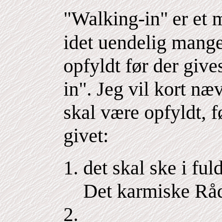
"Walking-in"
er et 
idet uendelig mange
opfyldt før der gives
in". Jeg vil kort n
skal være opfyldt, fø
givet:
det skal ske i f
Det karmiske Rå