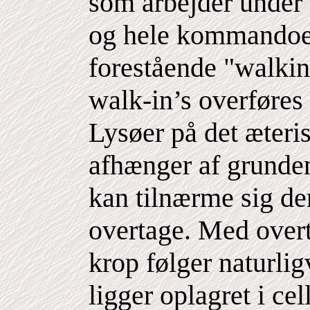
som arbejder under
og hele kommandoen
forestående "walki
walk-in’s overføres 
Lysøer på det æteris
afhænger af grunden
kan tilnærme sig de
overtage. Med overt
krop følger naturli
ligger oplagret i c