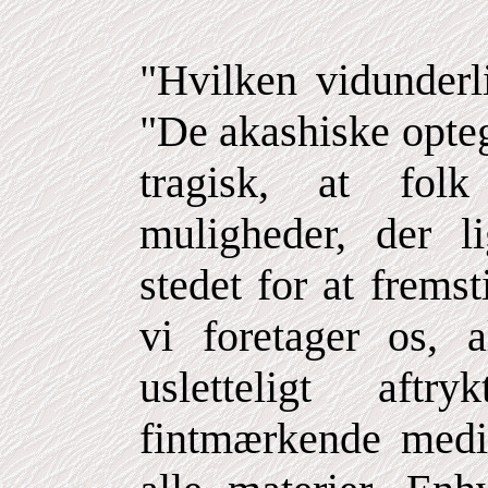
"Hvilken vidunderli
"De akashiske opteg
tragisk, at fol
muligheder, der li
stedet for at frems
vi foretager os, a
usletteligt aft
fintmærkende med