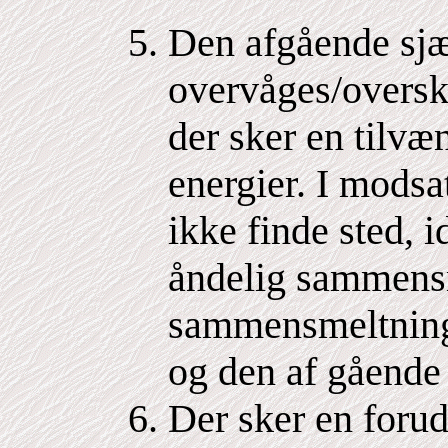
Den afgående sjæ
overvåges/oversk
der sker en tilvæ
energier. I modsa
ikke finde sted, i
åndelig sammensm
sammensmeltninge
og den af gående 
Der sker en forud