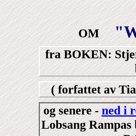
"W
OM
fra BOKEN:
Stj
( forfattet av Ti
og senere -
ned i 
Lobsang Rampas