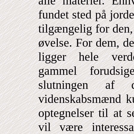
alle materier. En
fundet sted på jord
tilgængelig for den
øvelse. For dem, de
ligger hele verd
gammel forudsige
slutningen af d
videnskabsmænd ku
optegnelser til at s
vil være interess