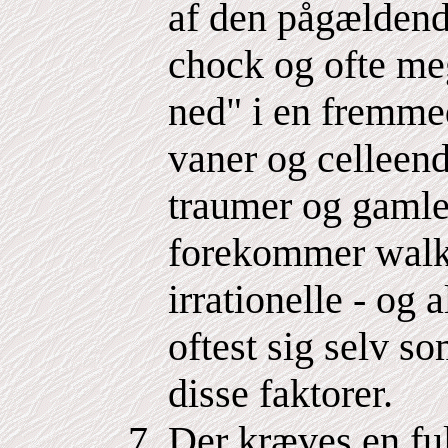
af den pågældende
chock og ofte me
ned" i en fremme
vaner og celleen
traumer og gaml
forekommer walk-
irrationelle - og 
oftest sig selv s
disse faktorer.
Der kræves en f