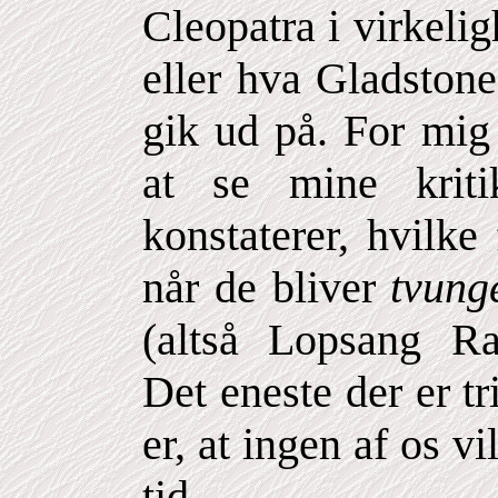
Cleopatra i virkeli
eller hva Gladston
gik ud på. For mig 
at se mine kriti
konstaterer, hvilke
når de bliver
tvung
(altså Lopsang R
Det eneste der er t
er, at ingen af os vi
tid.