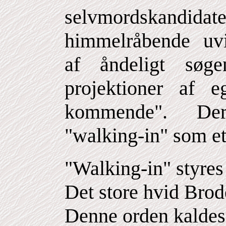
selvmordskandid
himmelråbende uvi
af åndeligt søg
projektioner af e
kommende". Der
"walking-in" som et
"Walking-in" styres
Det store hvid Brod
Denne orden kaldes