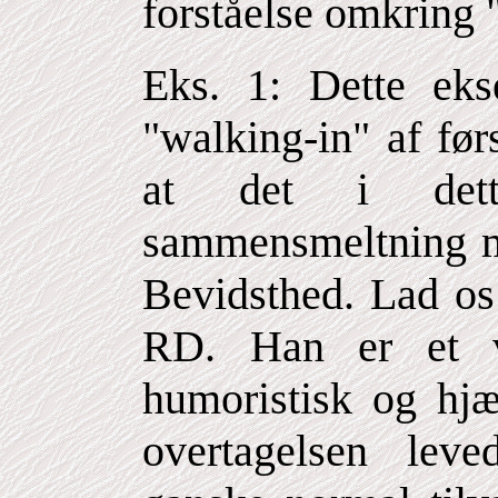
forståelse omkring 
Eks. 1: Dette ek
"walking-in" af førs
at det i dett
sammensmeltning m
Bevidsthed. Lad os
RD. Han er et vel
humoristisk og hjæ
overtagelsen lev