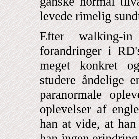
ganske normal tilv
levede rimelig sund
Efter walking-i
forandringer i RD
meget konkret og
studere åndelige e
paranormale oplev
oplevelser af engl
han at vide, at han
han ingen erindring