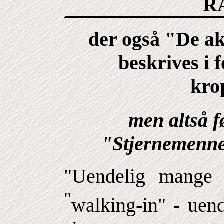
R
der også "De ak
beskrives i 
kro
men altså 
"Stjernemenne
"Uendelig mange 
"
walking-in"
- uend