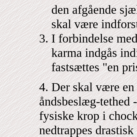
den afgående sjæ
skal være indfors
I forbindelse me
karma indgås indi
fastsættes "en pri
4. Der skal være en v
åndsbeslæg-tethed -
fysiske krop i choc
nedtrappes drastisk