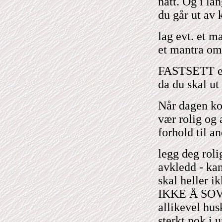
natt. Og i la
du går ut av 
lag evt. et m
et mantra om
FASTSETT en 
da du skal ut
Når dagen kom
vær rolig og 
forhold til an
legg deg roli
avkledd - kan
skal heller
IKKE Å SOVN
allikevel hus
sterkt nok i 