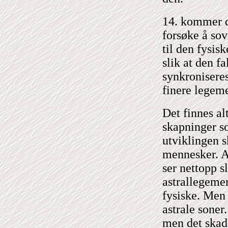
14. kommer d
forsøke å sovn
til den fysis
slik at den fa
synkroniseres
finere legeme
Det finnes al
skapninger so
utviklingen s
mennesker. A
ser nettopp s
astrallegemer 
fysiske. Men 
astrale soner
men det skad