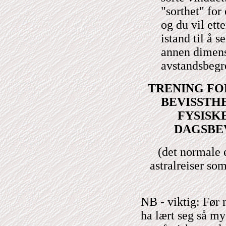
"sorthet" for
og du vil ett
istand til å 
annen dimens
avstandsbegr
TRENING FOR
BEVISSTH
FYSISK
DAGSBE
(det normale e
astralreiser so
NB - viktig: Før 
ha lært seg så my