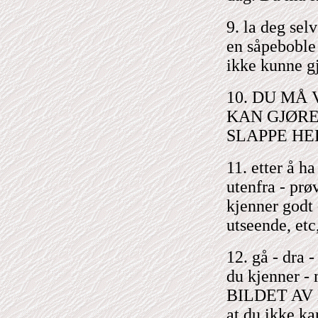
9. la deg sel
en såpeboble
ikke kunne gj
10. DU MÅ
KAN GJØRE
SLAPPE HEL
11. etter å ha
utenfra - prø
kjenner godt 
utseende, etc
12. gå - dra 
du kjenner
BILDET AV
at du ikke ka