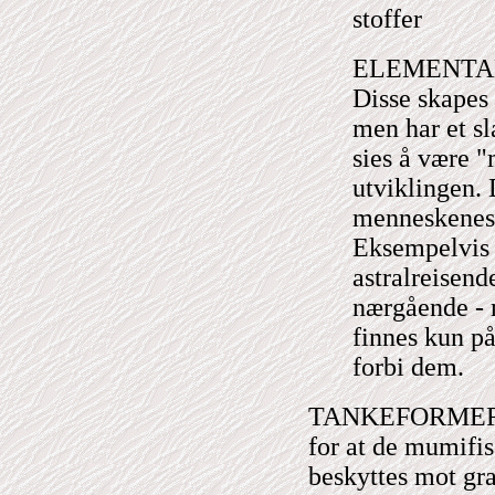
stoffer
ELEMENTALER
Disse skapes 
men har et s
sies å være "
utviklingen. 
menneskenes 
Eksempelvis 
astralreisend
nærgående - m
finnes kun på
forbi dem.
TANKEFORMER ble
for at de mumif
beskyttes mot gra