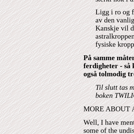
Ligg i ro og 
av den vanlige
Kanskje vil d
astralkroppen
fysiske kropp
På samme måten 
ferdigheter - så
også tolmodig tre
Til slutt tas 
boken TWILI
MORE ABOUT A
Well, I have ment
some of the undis