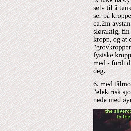
selv til å te
ser på kroppe
ca.2m avstand
sløraktig, fi
kropp, og at 
"grovkroppen
fysiske kropp
med - fordi du
deg.
6. med tålmod
"elektrisk sj
nede med øyn