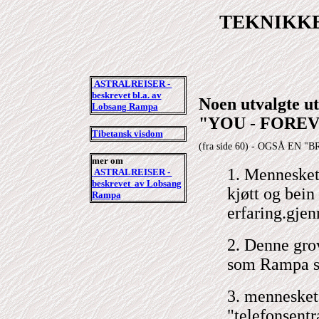
TEKNIKKE
ASTRALREISER -
beskrevet bl.a. av
Noen utvalgte
Lobsang Rampa
"YOU - FORE
Tibetansk visdom
(fra side 60) - OGSÅ E
mer om
1. Mennesket
ASTRALREISER -
beskrevet av Lobsang
kjøtt og bein
Rampa
erfaring.gje
2. Denne grov
som Rampa sie
3. menneske
"telefonsentr