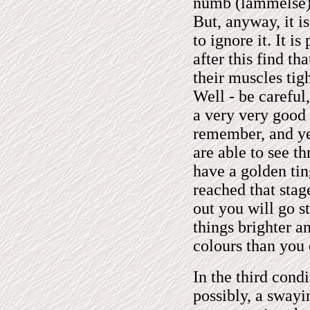
numb (lammelse), 
But, anyway, it i
to ignore it. It 
after this find th
their muscles tig
Well - be careful
a very very good 
remember, and yet
are able to see t
have a golden ti
reached that stag
out you will go st
things brighter a
colours than you 
In the third cond
possibly, a swayi