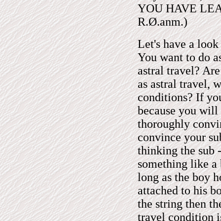
YOU HAVE LEAR
R.Ø.anm.)
Let's have a look 
You want to do ast
astral travel? Ar
as astral travel,
conditions? If yo
because you will 
thoroughly convin
convince your su
thinking the sub 
something like a 
long as the boy ho
attached to his bo
the string then th
travel condition i