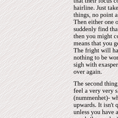
that their focus c
hairline. Just tak
things, no point a
Then either one o
suddenly find tha
then you might co
means that you go
The fright will h
nothing to be worr
sigh with exasper
over again.
The second thing 
feel a very very 
(nummenhet)- whic
upwards. It isn't 
unless you have a