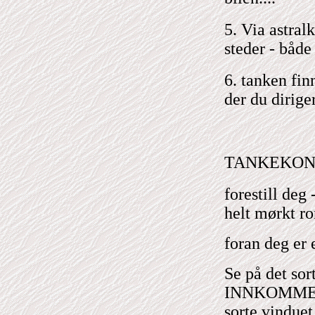
5. Via astral
steder - både
6. tanken fin
der du diriger
TANKEKONT
forestill deg 
helt mørkt r
foran deg er e
Se på det so
INNKOMMEND
sorte vinduet