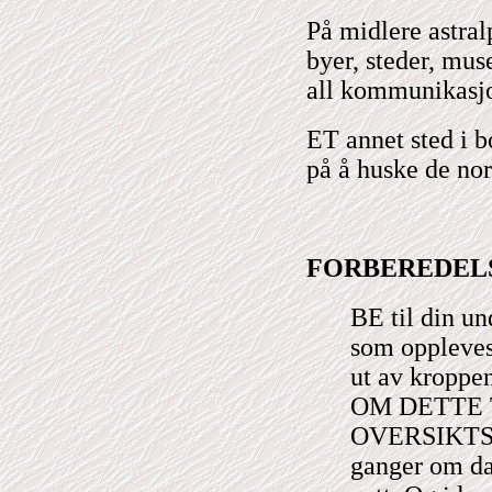
På midlere astral
byer, steder, muse
all kommunikasjon
ET annet sted i b
på å huske de nor
FORBEREDEL
BE til din un
som oppleves 
ut av krop
OM DETTE 
OVERSIKTSP
ganger om da