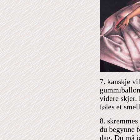
7. kanskje vil
gummiballong
videre skjer.
føles et smel
8. skremmes 
du begynne fo
dag. Du må ia