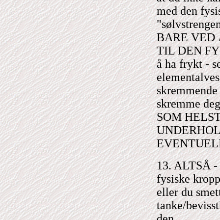
med den fysi
"sølvstrengen"
BARE VED 
TIL DEN FY
å ha frykt - 
elementalves
skremmende u
skremme de
SOM HELST
UNDERHOLD
EVENTUELL
13. ALTSÅ - n
fysiske kropp
eller du smett
tanke/beviss
den.