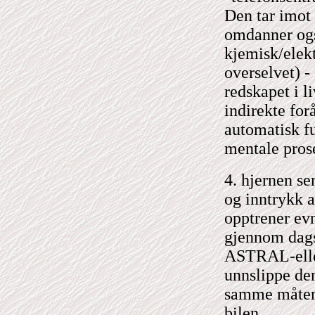
Den tar imot
omdanner ogs
kjemisk/elek
overselvet) -
redskapet i l
indirekte for
automatisk fu
mentale prose
4. hjernen se
og inntrykk 
opptrener evn
gjennom dagsb
ASTRAL-eller
unnslippe de
samme måten 
bilen....