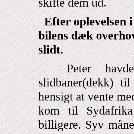
skifte dem ud.
Efter oplevelsen i 
bilens dæk overhov
slidt.
Peter havde 
slidbaner(dekk) ti
hensigt at vente me
kom til Sydafrik
billigere. Syv måne