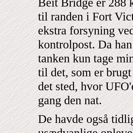
Beit Bridge er 288
til randen i Fort Vic
ekstra forsyning ve
kontrolpost. Da han
tanken kun tage min
til det, som er brug
det sted, hvor UFO
gang den nat.
De havde også tidli
usædvanlige oplevels