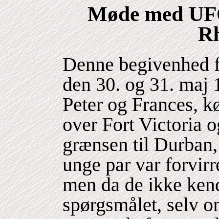
Møde med UFO 
Rh
Denne begivenhed f
den 30. og 31. maj 
Peter og Frances, kø
over Fort Victoria 
grænsen til Durban,
unge par var forvir
men da de ikke kend
spørgsmålet, selv o