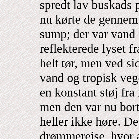
spredt lav buskads 
nu kørte de gennem
sump; der var vand
reflekterede lyset f
helt tør, men ved si
vand og tropisk veg
en konstant støj fra 
men den var nu bor
heller ikke høre. D
drømmerejse, hvor a