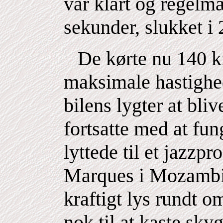
var klart og regelmæ
sekunder, slukket i 
De kørte nu 140 k
maksimale hastighe
bilens lygter at bli
fortsatte med at fu
lyttede til et jazzp
Marques i Mozambiq
kraftigt lys rundt o
nok til at kaste skyg