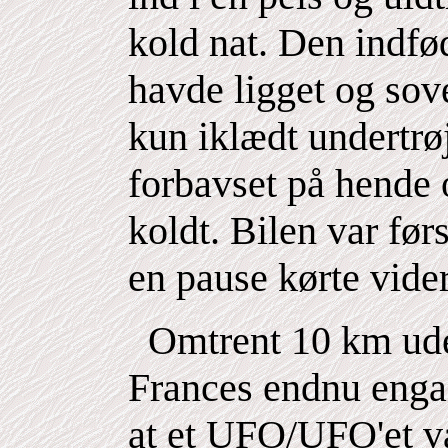
kold nat. Den indfø
havde ligget og sov
kun iklædt undertrø
forbavset på hende o
koldt. Bilen var før
en pause kørte vider
Omtrent 10 km uden
Frances endnu enga
at et UFO/UFO'et v