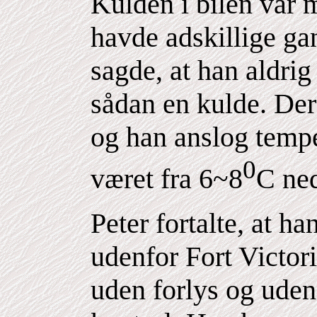
Kulden i bilen var 
havde adskillige ga
sagde, at han aldri
sådan en kulde. Der
og han anslog temper
0
været fra 6~8
C ned
Peter fortalte, at ha
udenfor Fort Victori
uden forlys og uden