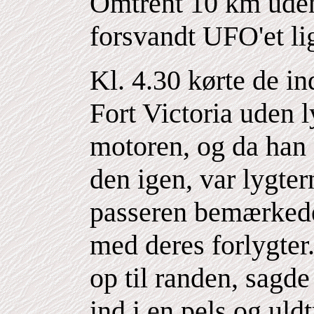
Omtrent 10 km uden 
forsvandt UFO'et li
Kl. 4.30 kørte de in
Fort Victoria uden l
motoren, og da han 
den igen, var lygte
passeren bemærkede,
med deres forlygter
op til randen, sagde
ind i en pels og uldt