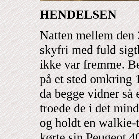
HENDELSEN
Natten mellem den 
skyfri med fuld si
ikke var fremme. B
på et sted omkring
da begge vidner så e
troede de i det min
og holdt en walkie-t
kørte sin Peugeot 4