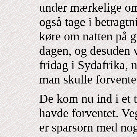
under mærkelige o
også tage i betragtn
køre om natten på 
dagen, og desuden v
fridag i Sydafrika, 
man skulle forvente 
De kom nu ind i et 
havde forventet. Ve
er sparsorn med nogl