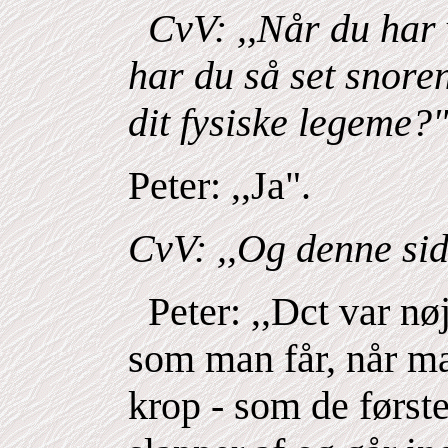
CvV: ,,Når du har 
har du så set snore
dit fysiske legeme?
Peter: ,,Ja".
CvV: ,,Og denne si
Peter: ,,Dct var nø
som man får, når ma
krop
-
som de første