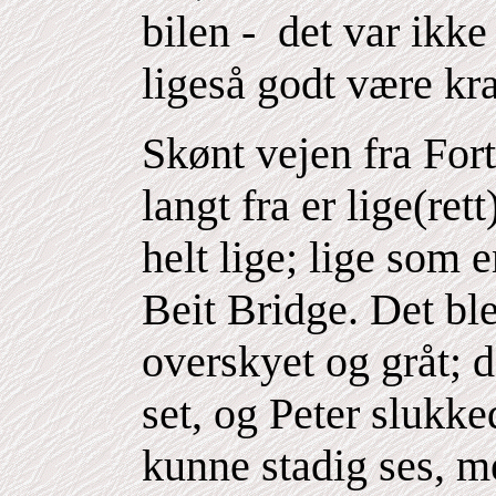
bilen
-
det var ikke
ligeså godt være kr
Skønt vejen fra Fort
langt fra er lige(ret
helt lige; lige som e
Beit Bridge. Det ble
overskyet og gråt; 
set, og Peter slukk
kunne stadig ses, m