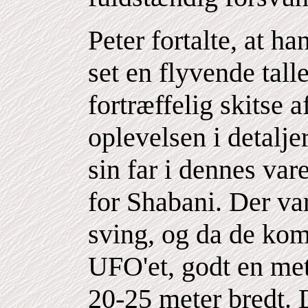
Peter fortalte, at h
set en flyvende tal
fortræffelig skitse 
oplevelsen i detalj
sin far i dennes va
for Shabani. Der va
sving, og da de kom
UFO'et, godt en mete
20-25 meter bredt. D