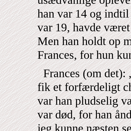
han var 14 og indtil
var 19, havde været 
Men han holdt op m
Frances, for hun kun
Frances (om det): ,
fik et forfærdeligt 
var han pludselig væ
var død, for han ån
jeg kunne næsten s