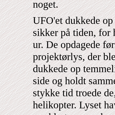
noget.
UFO'et dukkede op k
sikker på tiden, for 
ur. De opdagede førs
projektørlys, der bl
dukkede op temmelig
side og holdt samme
stykke tid troede de
helikopter. Lyset ha