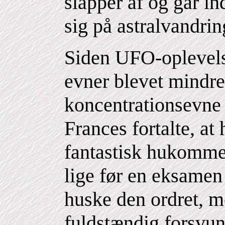
slapper af og går in
sig på astralvandrin
Siden UFO-oplevelse
evner blevet mindr
koncentrationsevne 
Frances fortalte, at
fantastisk hukommel
lige før en eksame
huske den ordret, 
fuldstændig forsvun