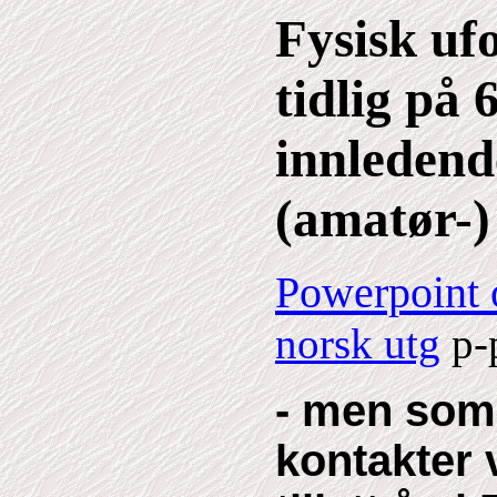
Fysisk uf
tidlig på 6
innledend
(amatør-)
Powerpoint 
norsk utg
p-
- men som a
kontakter 