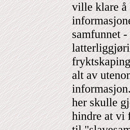
ville klare å
informasjon
samfunnet - 
latterliggjør
fryktskapin
alt av uteno
informasjon.
her skulle gj
hindre at vi 
til "slavesa