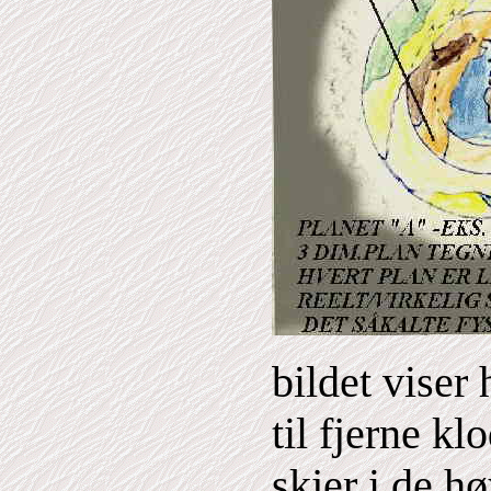
bildet viser
til fjerne k
skjer i de h