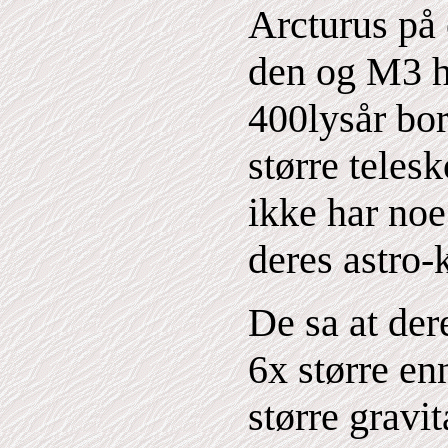
Arcturus på 
den og M3 h
400lysår bor
større teles
ikke har noe
deres astro-
De sa at der
6x større en
større gravi