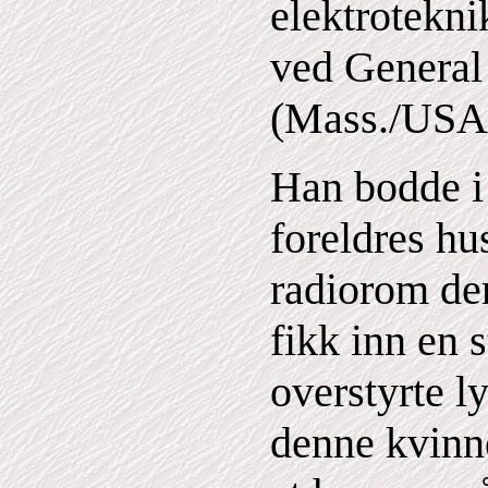
elektrotekni
ved General 
(Mass./USA
Han bodde i 
foreldres hu
radiorom der
fikk inn en
overstyrte l
denne kvinn