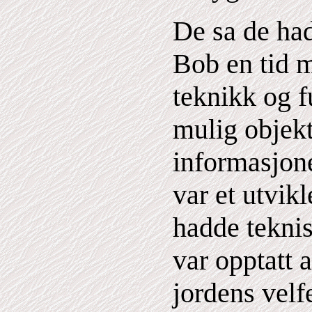
De sa de ha
Bob en tid m
teknikk og f
mulig objekt
informasjon
var et utvik
hadde teknis
var opptatt 
jordens velf