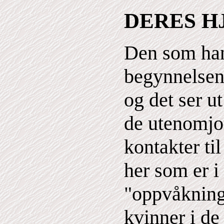
DERES 
Den som han
begynnelsen
og det ser ut
de utenomjo
kontakter ti
her som er i
"oppvåkning
kvinner i de 