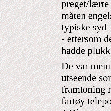
preget/lærte
måten engel
typiske syd-
- ettersom 
hadde plukke
De var men
utseende som
framtoning n
fartøy telepo