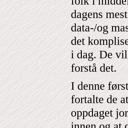
folk i midd
dagens mest
data-/og ma
det komplis
i dag. De vil
forstå det.
I denne førs
fortalte de 
oppdaget jor
innen og at 