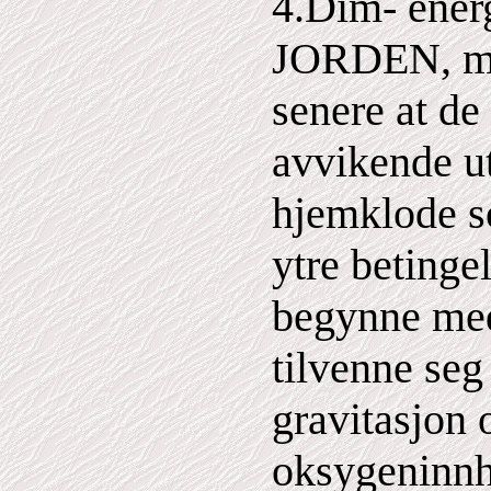
4.Dim- energ
JORDEN, men
senere at de
avvikende u
hjemklode s
ytre betingel
begynne med
tilvenne seg
gravitasjon 
oksygeninnho