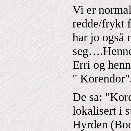
Vi er normal
redde/frykt 
har jo også 
seg….Hennes
Erri og henn
" Korendor"
De sa: "Kore
lokalisert i 
Hyrden (Boot