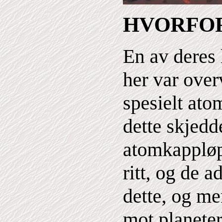
HVORFOR
En av deres
her var ove
spesielt at
dette skjed
atomkappløpet
ritt, og de a
dette, og me
mot planete