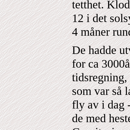
tetthet. Klo
12 i det sol
4 måner rund
De hadde ut
for ca 3000å
tidsregning,
som var så l
fly av i dag 
de med heste