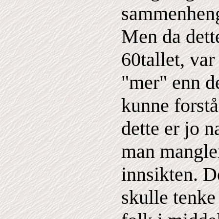
sammenheng
Men da dett
60tallet, var
"mer" enn de
kunne forstå 
dette er jo n
man mangler 
innsikten. D
skulle tenke