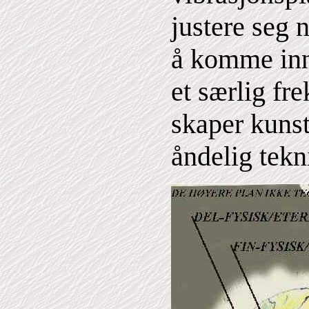
justere seg 
å komme inn
et særlig fr
skaper kunsti
åndelig tekn