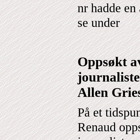
nr hadde en
se under
Oppsøkt a
journalist
Allen Grie
På et tidspun
Renaud opps