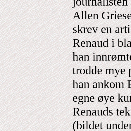
journalisten
Allen Gries
skrev en ar
Renaud i bl
han innrømte
trodde mye 
han ankom 
egne øye ku
Renauds tek
(bildet unde