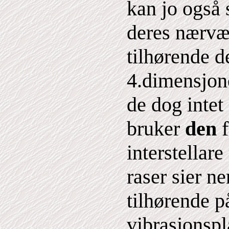
kan jo også
deres nærvæ
tilhørende d
4.dimensjone
de dog intet
bruker
den
f
interstellar
raser sier n
tilhørende p
vibrasjonspl