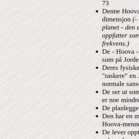
73
Denne Hoova e
dimensjon
(-
planet - den 
oppfatter so
frekvens.)
De - Hoova - 
som på Jorde
Deres fysiske
"raskere" en 
normale sans
De ser ut so
er noe mindr
De planlegger
Den har en m
Hoova-mennes
De lever oppt