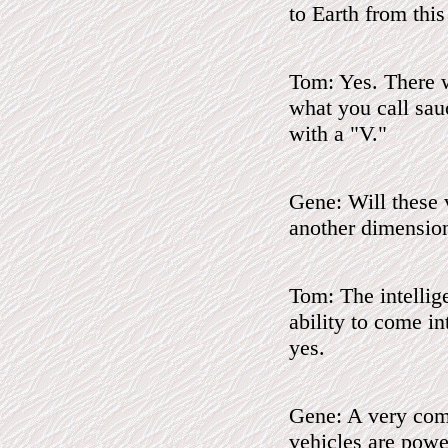
to Earth from this
Tom: Yes. There w
what you call sauc
with a "V."
Gene: Will these 
another dimension
Tom: The intellige
ability to come i
yes.
Gene: A very com
vehicles are pow