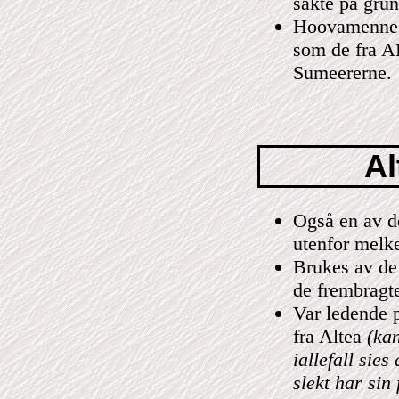
sakte på grun
Hoovamennes
som de fra A
Sumeererne.
Al
Også en av de 
utenfor melk
Brukes av de
de frembragte
Var ledende p
fra Altea
(ka
iallefall sies
slekt har sin