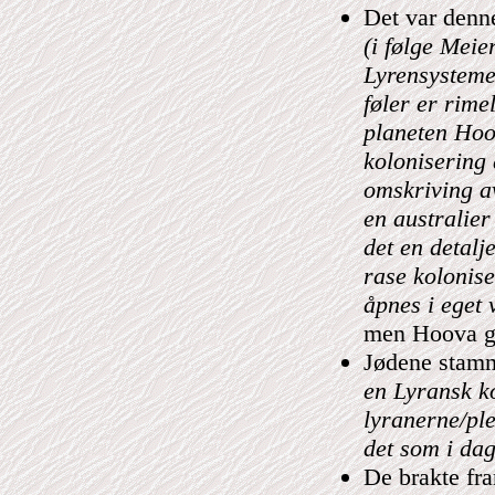
Det var denn
(i følge Meie
Lyrensysteme
føler er rime
planeten Hoo
kolonisering
omskriving a
en australier
det en detalj
rase kolonise
åpnes i eget
men Hoova gj
Jødene stam
en Lyransk ko
lyranerne/ple
det som i dag
De brakte fr