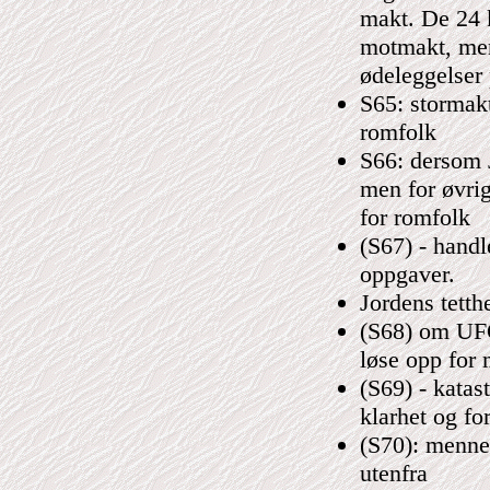
makt. De 24 
motmakt, men 
ødeleggelser
S65: stormakt
romfolk
S66: dersom J
men for øvrig
for romfolk
(S67) - handl
oppgaver.
Jordens tett
(S68) om UFO-
løse opp for
(S69) - katas
klarhet og fo
(S70): menne
utenfra