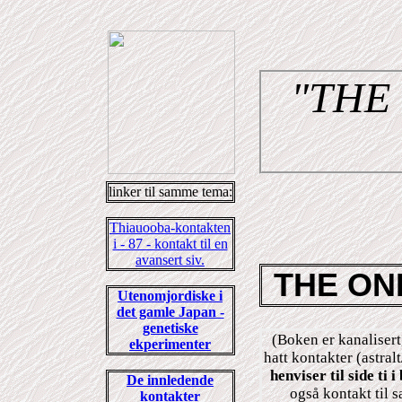
"THE
linker til samme tema:
Thiauooba-kontakten
i - 87 - kontakt til en
avansert siv.
THE ON
Utenomjordiske i
det gamle Japan -
genetiske
(Boken er kanalisert
ekperimenter
hatt kontakter (astral
henviser til side ti 
De innledende
også kontakt til 
kontakter