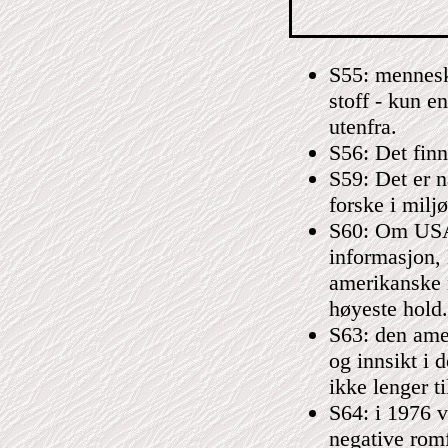
S55: menneske
stoff - kun e
utenfra.
S56: Det finn
S59: Det er n
forske i milj
S60: Om USA
informasjon, 
amerikanske 
høyeste hold.
S63: den amer
og innsikt i 
ikke lenger til
S64: i 1976 va
negative rom