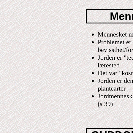
Menn
Mennesket må 
Problemet er
bevissthet/fo
Jorden er "tet
lærested
Det var "kos
Jorden er den
plantearter
Jordmennesket
(s 39)