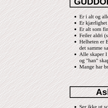
GUDDOM
Er i alt og all
Er kjærlighet
Er alt som fi
Feiler aldri (
Helheten er E
det samme sa
Alle skaper I
og "han" skape
Mange har bru
As
Ser ikke ut 