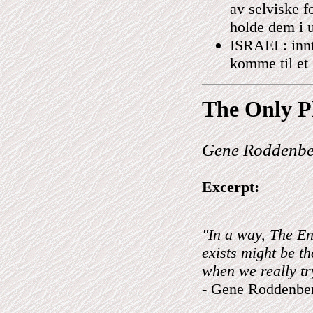
av selviske f
holde dem i u
ISRAEL: innti
komme til et
The Only
P
Gene Roddenber
Excerpt:
"In a way, The Ent
exists might be t
when we really tr
- Gene Roddenbe