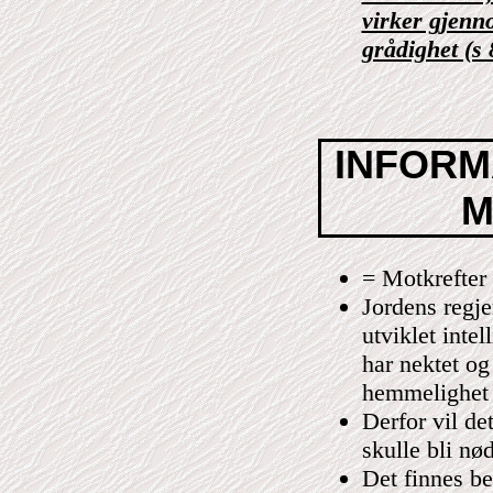
virker gjenn
grådighet (s 
INFORM
M
= Motkrefter 
Jordens regje
utviklet inte
har nektet og
hemmelighet h
Derfor vil de
skulle bli nø
Det finnes be