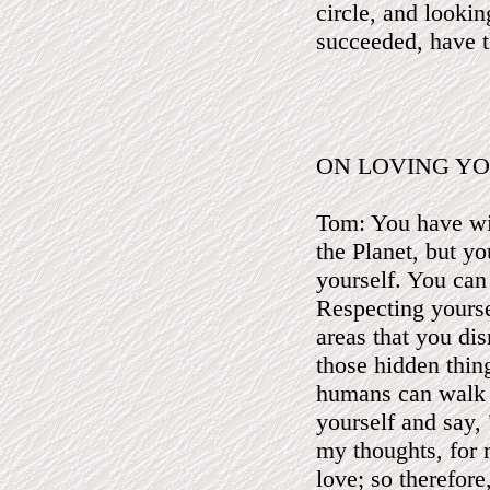
circle, and lookin
succeeded, have t
ON LOVING Y
Tom: You have wit
the Planet, but y
yourself. You can
Respecting yourse
areas that you dis
those hidden thin
humans can walk 
yourself and say,
my thoughts, for 
love; so therefor