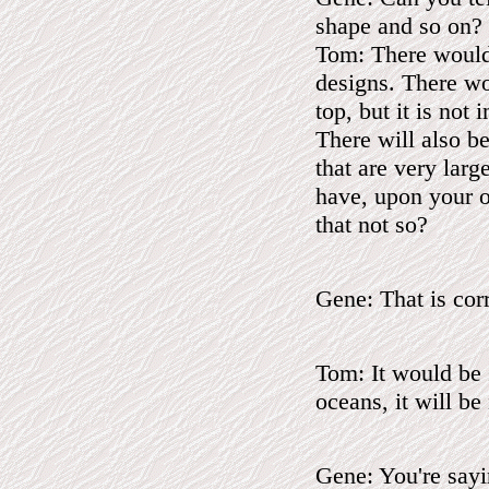
shape and so on? 
Tom: There would 
designs. There wo
top, but it is not 
There will also b
that are very larg
have, upon your oc
that not so?
Gene: That is cor
Tom: It would be 
oceans, it will be
Gene: You're sayi