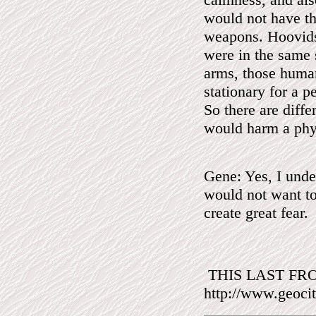
would not have th
weapons. Hoovids 
were in the same 
arms, those huma
stationary for a p
So there are diff
would harm a phy
Gene: Yes, I unde
would not want to
create great fear.
THIS LAST FR
http://www.geoci