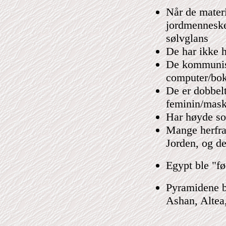
Når de materi
jordmenneske
sølvglans
De har ikke h
De kommunise
computer/bok
De er dobbel
feminin/mask
Har høyde so
Mange herfra 
Jorden, og d
Egypt ble "fø
Pyramidene b
Ashan, Altea