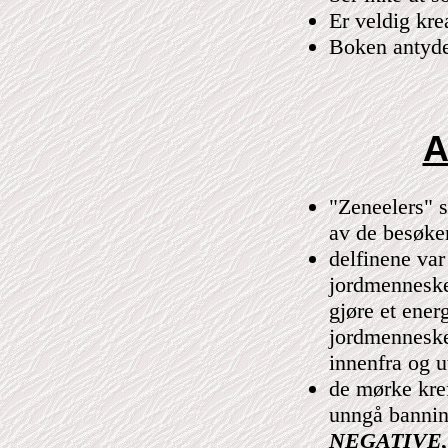
Er veldig kre
Boken antyde
A
"Zeneelers" s
av de besøke
delfinene va
jordmennesker
gjøre et ener
jordmenneske
innenfra og u
de mørke kref
unngå bannin
NEGATIVE, de