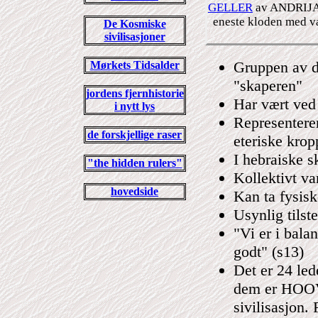
GELLER
av ANDRIJA P
eneste kloden med val
De Kosmiske
sivilisasjoner
Gruppen av de 
Mørkets Tidsalder
"skaperen"
jordens fjernhistorie
Har vært ved 
i nytt lys
Representerer
de forskjellige raser
eteriske krop
I hebraiske s
"the hidden rulers"
Kollektivt var
hovedside
Kan ta fysisk
Usynlig tilst
"Vi er i balan
godt" (s13)
Det er 24 led
dem er HOOVA
sivilisasjon.