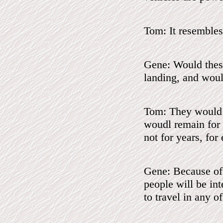
Tom: It resembles
Gene: Would these
landing, and wou
Tom: They would h
woudl remain for a
not for years, fo
Gene: Because of 
people will be in
to travel in any o