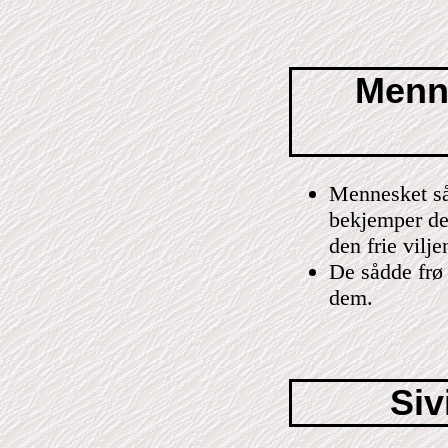
Menn
Mennesket sår
bekjemper de
den frie vilje
De sådde frø 
dem.
Siv