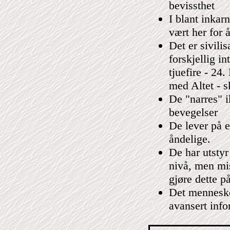
bevissthet
I blant inkarn
vært her for å
Det er sivili
forskjellig i
tjuefire - 24
med Altet - 
De "narres" 
bevegelser
De lever på e
åndelige.
De har utstyr
nivå, men mi
gjøre dette på
Det menneske
avansert info