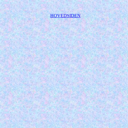
HOVEDSIDEN