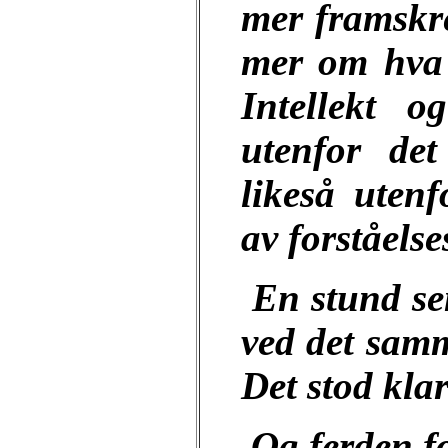
mer framskre
mer om hva 
Intellekt o
utenfor det
likeså uten
av forståels
En stund se
ved det samm
Det stod klar
Og ferden fo