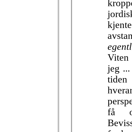
krop
jordi
kjen
avstan
egent
Viten 
jeg ..
tiden
hveran
perspe
få o
Bevis