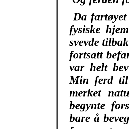
Da fartøyet
fysiske hjem
svevde tilba
fortsatt bef
var helt bev
Min ferd ti
merket natu
begynte for
bare å beveg