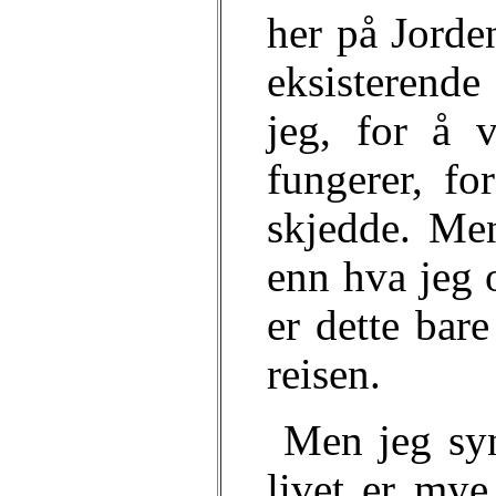
her på Jorde
eksisterende
jeg, for å 
fungerer, fo
skjedde. Me
enn hva jeg o
er dette bar
reisen.
Men jeg syn
livet er my