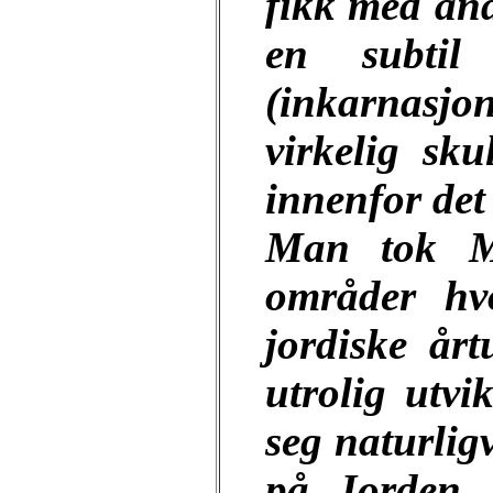
fikk med and
en subti
(inkarnasjo
virkelig sk
innenfor det
Man tok M
områder hv
jordiske år
utrolig utvi
seg naturlig
på Jorden, 