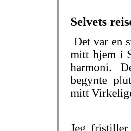
Selvets rei
Det var en st
mitt hjem i 
harmoni. D
begynte plut
mitt Virkelige
Jeg fristille