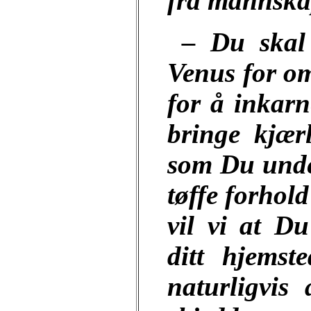
fra mannska
– Du skal 
Venus for omt
for å inkar
bringe kjær
som Du unde
tøffe forhol
vil vi at D
ditt hjems
naturligvis