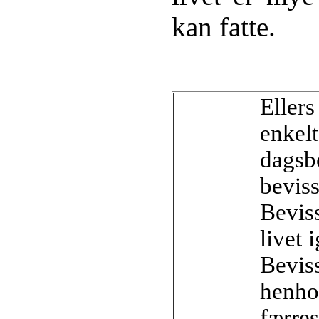
kan fatte.
Eller
enkelt
dagsb
bevi
Bevis
livet 
Bevis
henhol
færres