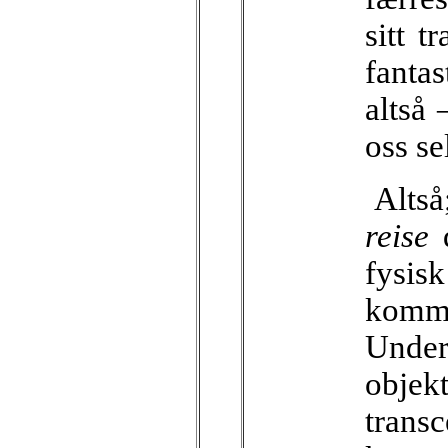
sitt 
fanta
altså 
oss se
Altså
reise
fysisk
komme
Unde
objek
trans