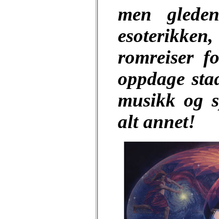
men glede
esoterikken
romreiser f
oppdage sta
musikk og sp
alt annet!