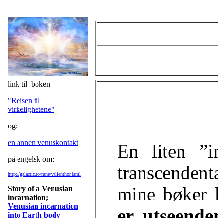
link til boken
"Reisen til
virkelighetene"
og:
en annen venuskontakt
En liten ”i
på engelsk om:
transcendent
http://galactic.to/rune/valienthor.html
mine bøker 
Story of a Venusian
incarnation;
Venusian incarnation
er utseende
into Earth body