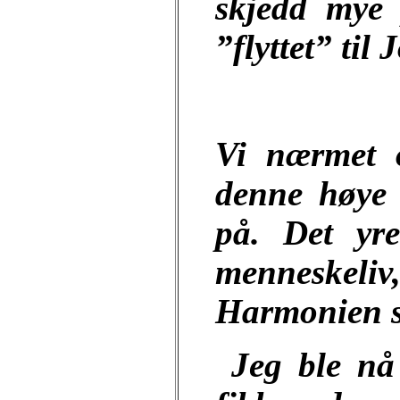
skjedd mye
”flyttet” til 
Vi nærmet 
denne høye
på. Det yr
menneskeli
Harmonien s
Jeg ble nå