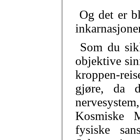
Og det er b
inkarnasjoner
Som du sikk
objektive sin
kroppen-reis
gjøre, da 
nervesystem,
Kosmiske M
fysiske san