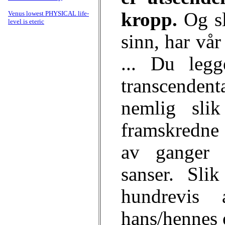
kropp.
Og sl
Venus lowest
PHYSICAL
life-
level is eteric
sinn, har vå
... Du legg
transcenden
nemlig sli
framskredne 
av ganger 
sanser. Sli
hundrevis
hans/hennes 