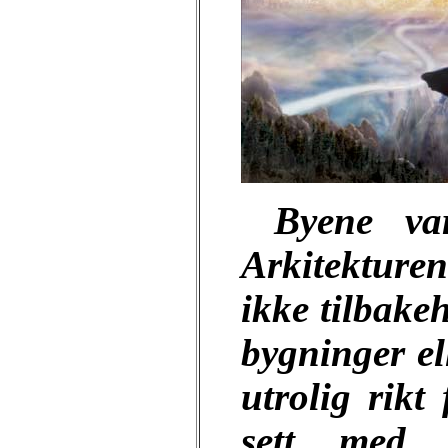
Byene va
Arkitekture
ikke tilbake
bygninger el
utrolig rikt
sett med 