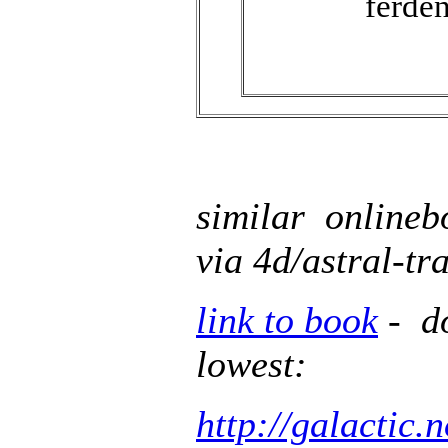
ferden
similar onlineb
via 4d/astral-tr
link to book
- do
lowest:
http://galactic