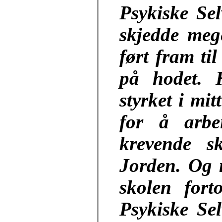
Psykiske Sel
skjedde meg
ført fram ti
på hodet. K
styrket i mi
for å arbe
krevende s
Jorden. Og 
skolen fort
Psykiske Se