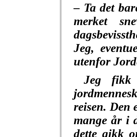
– Ta det bar
merket sn
dagsbevissth
Jeg, eventu
utenfor Jord
Jeg fikk
jordmennesk
reisen. Den 
mange år i 
dette gikk 