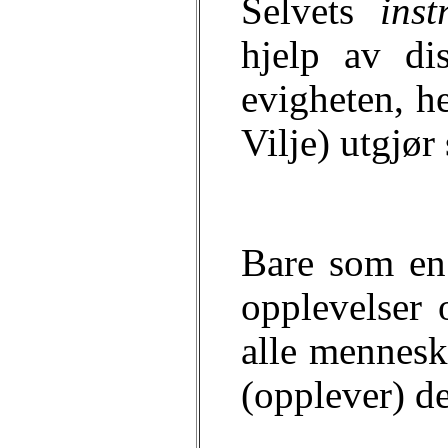
Selvets
instr
hjelp av di
evigheten, h
Vilje) utgjø
Bare som en 
opplevelser 
alle menneske
(opplever) de