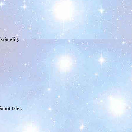
krånglig.
ämnt talet.