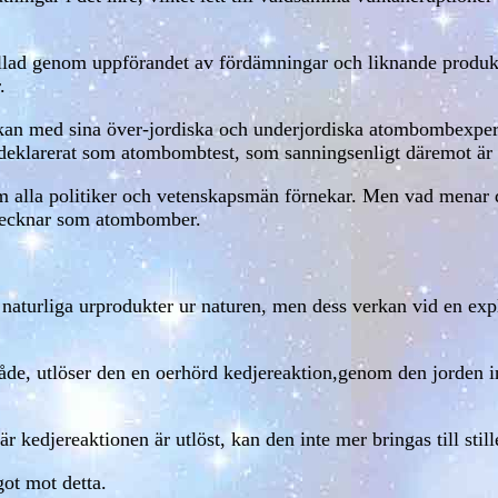
llad genom uppförandet av fördämningar och liknande produ
.
skan med sina över-jordiska och underjordiska atombombexpe
deklarerat som atombombtest, som sanningsenligt däremot är 
m alla politiker och vetenskapsmän förnekar. Men vad menar d
betecknar som atombomber.
 naturliga urprodukter ur naturen, men dess verkan vid en ex
råde, utlöser den en oerhörd kedjereaktion,genom den jorden in
r kedjereaktionen är utlöst, kan den inte mer bringas till still
got mot detta.