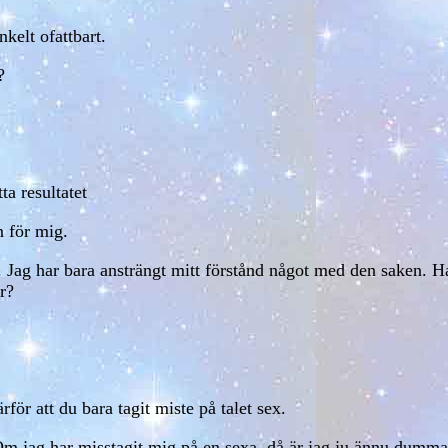
nkelt ofattbart.
?
ta resultatet
n för mig.
 Jag har bara ansträngt mitt förstånd något med den saken. Har
r?
rför att du bara tagit miste på talet sex.
Om jag har misstagit mig på en sexa, då är jag ju ännu dumm