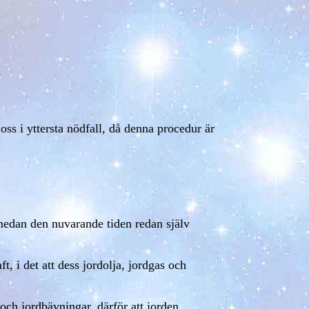
oss i yttersta nödfall, då denna procedur är
medan den nuvarande tiden redan själv
, i det att dess jordolja, jordgas och
r och jordbävningar, därför att jorden