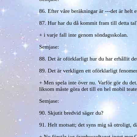
86. Efter våre beräkningar är ---det är helt e
87. Hur har du då kommit fram till detta tal
+ i varje fall inte genom söndagsskolan.
Semjase:
88. Det är oförklarligt hur du har erhållit det
89. Det är verkligen ett oförklarligt fenome
+ Men spela inte över nu. Varför gör du det.
liksom måste göra det till en hel mobil teate
Semjase:
90. Skjutit bredvid säger du?
91. Helt motsatt; det syns mig så otroligt, dä
+ Nu förstår jag överhuvudtaget inget mer.