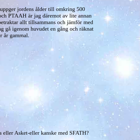
 uppger jordens ålder till omkring 500
 och PTAAH är jag däremot av lite annan
 betraktar allt tillsammans och jämför med
lting gå igenom huvudet en gång och räknat
er år gammal.
ra eller Asket-eller kanske med SFATH?