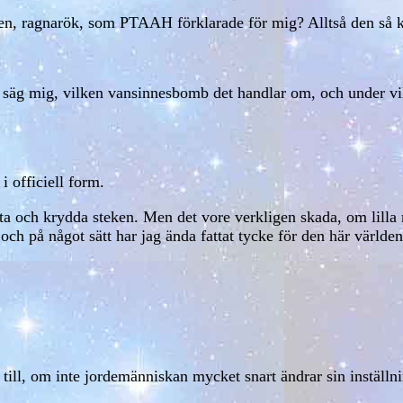
rden, ragnarök, som PTAAH förklarade för mig? Alltså den så ka
en säg mig, vilken vansinnesbomb det handlar om, och under vi
i officiell form.
alta och krydda steken. Men det vore verkligen skada, om lilla
ch på något sätt har jag ända fattat tycke för den här världen
.
till, om inte jordemänniskan mycket snart ändrar sin inställn