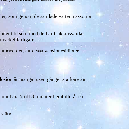
kter, som genom de samlade vattenmassorna
riment liksom med de här fruktansvärda
mycket farligare.
u med det, att dessa vansinnesidioter
plosion är många tusen gånger starkare än
om bara 7 till 8 minuter hemfallit åt en
estånd.