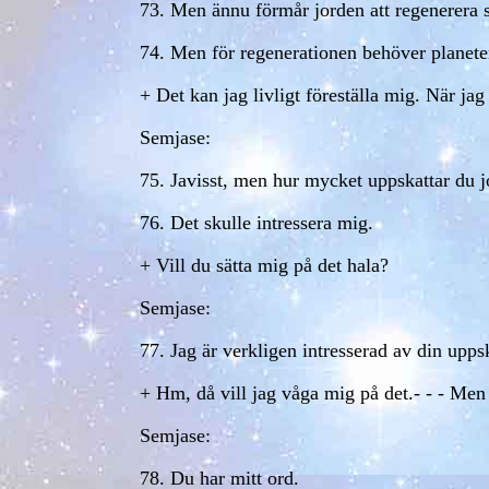
73. Men ännu förmår jorden att regenerera s
74. Men för regenerationen behöver planeten
+ Det kan jag livligt föreställa mig. När ja
Semjase:
75. Javisst, men hur mycket uppskattar du jo
76. Det skulle intressera mig.
+ Vill du sätta mig på det hala?
Semjase:
77. Jag är verkligen intresserad av din upps
+ Hm, då vill jag våga mig på det.- - - Men s
Semjase:
78. Du har mitt ord.