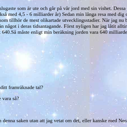
 slugaste som är ute och går på vår jord med sin vishet. Dessa
så med 4,5 - 6 milliarder år) Sedan min långa resa med dig
r som tillhör de mest olikartade utvecklingsstadier. När jag nu
n något i deras tidsantagande. Först nyligen har jag låtit al
et 640.Så måste enligt min beräkning jorden vara 640 milliard
 ditt framräknade tal?
e vara så?
 denna saken utan att jag vetat om det, eller kanske med Ne