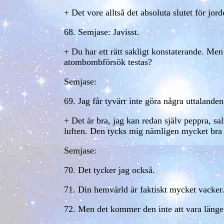
+ Det vore alltså det absoluta slutet för jo
68. Semjase: Javisst.
+ Du har ett rätt sakligt konstaterande. M
atombombförsök testas?
Semjase:
69. Jag får tyvärr inte göra några uttalanden 
+ Det är bra, jag kan redan själv peppra, s
luften. Den tycks mig nämligen mycket bra o
Semjase:
70. Det tycker jag också.
71. Din hemvärld är faktiskt mycket vacker
72. Men det kommer den inte att vara länge 