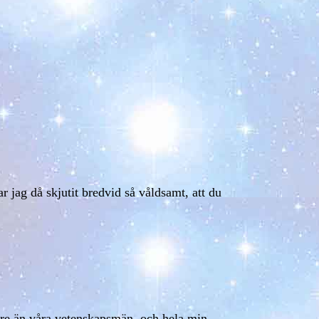
 jag då skjutit bredvid så våldsamt, att du
are än våra vetenskapsmän, och hela min