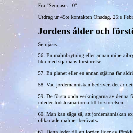
Fra "Semjase: 10"
Utdrag ur 45:e kontakten Onsdag, 25:e Febr
Jordens ålder och förstö
Semjase:
:
56. En malmbrytning eller annan mineraibrytn
lika med stjärnans förstörelse.
57. En planet eller en annan stjärna får ald
58. Vad jordemänniskan bedriver, det är de
59. De första onda verkningarna av denna f
inleder födslosmärtorna till förstörelsen.
60. Man kan säga så, att jordemänniskan expl
olikartade malmer berövats.
61. Detta leder till att jorden lider av försk