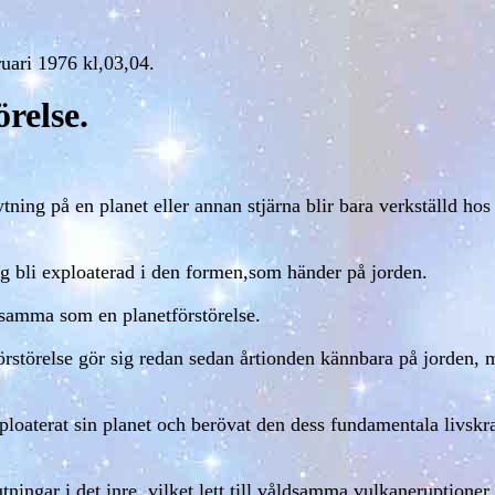
uari 1976 kl,03,04.
relse.
ing på en planet eller annan stjärna blir bara verkställd hos 
rig bli exploaterad i den formen,som händer på jorden.
tsamma som en planetförstörelse.
örstörelse gör sig redan sedan årtionden kännbara på jorden, 
oaterat sin planet och berövat den dess fundamentala livskraft
jutningar i det inre, vilket lett till våldsamma vulkaneruptione