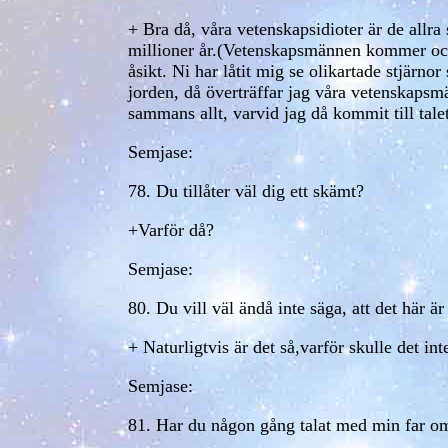
+ Bra då, våra vetenskapsidioter är de allra
millioner år.(Vetenskapsmännen kommer ock
åsikt. Ni har låtit mig se olikartade stjärno
jorden, då överträffar jag våra vetenskapsmä
sammans allt, varvid jag då kommit till tal
Semjase:
78. Du tillåter väl dig ett skämt?
+Varför då?
Semjase:
80. Du vill väl ändå inte säga, att det här är
+ Naturligtvis är det så,varför skulle det int
Semjase:
81. Har du någon gång talat med min far om