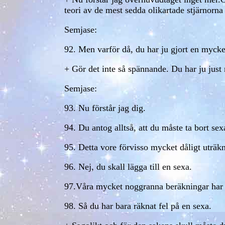
teori av de mest sedda olikartade stjärnorna
Semjase:
92. Men varför då, du har ju gjort en mycke
+ Gör det inte så spännande. Du har ju just n
Semjase:
93. Nu förstår jag dig.
94. Du antog alltså, att du måste ta bort sex
95. Detta vore förvisso mycket dåligt uträkna
96. Nej, du skall lägga till en sexa.
97.Våra mycket noggranna beräkningar har res
98. Så du har bara räknat fel på en sexa.