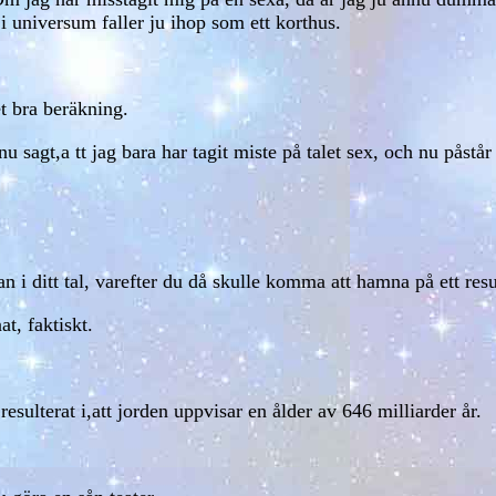
 i universum faller ju ihop som ett korthus.
t bra beräkning.
u sagt,a tt jag bara har tagit miste på talet sex, och nu påstår
an i ditt tal, varefter du då skulle komma att hamna på ett resu
t, faktiskt.
ulterat i,att jorden uppvisar en ålder av 646 milliarder år.