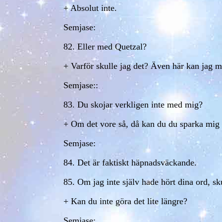
+ Absolut inte.
Semjase:
82. Eller med Quetzal?
+ Varför skulle jag det? Även här kan jag m
Semjase::
83. Du skojar verkligen inte med mig?
+ Om det vore så, då kan du du sparka mig 
Semjase:
84. Det är faktiskt häpnadsväckande.
85. Om jag inte själv hade hört dina ord, sku
+ Kan du inte göra det lite längre?
Semjase: