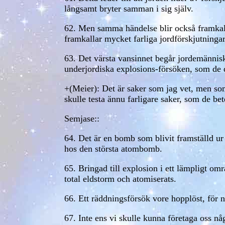
långsamt bryter samman i sig själv.
62. Men samma händelse blir också framka
framkallar mycket farliga jordförskjutningar
63. Det värsta vansinnet begår jordemänni
underjordiska explosions-försöken, som de 
+(Meier): Det är saker som jag vet, men so
skulle testa ännu farligare saker, som de 
Semjase::
64. Det är en bomb som blivit framställd ur
hos den största atombomb.
65. Bringad till explosion i ett lämpligt om
total eldstorm och atomiserats.
66. Ett räddningsförsök vore hopplöst, för nä
67. Inte ens vi skulle kunna företaga oss nå