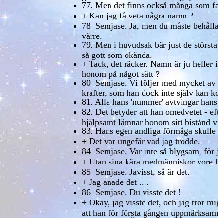
77. Men det finns också många som fak
+ Kan jag få veta några namn ?
78 Semjase. Ja, men du måste behålla d
värre.
79. Men i huvudsak bär just de största
så gott som okända.
+ Tack, det räcker. Namn är ju heller 
honom på något sätt ?
80 Semjase. Vi följer med mycket av 
krafter, som han dock inte själv kan ko
81. Alla hans 'nummer' avtvingar hans
82. Det betyder att han omedvetet - e
hjälpsamt lämnar honom sitt bistånd v
83. Hans egen andliga förmåga skulle in
+ Det var ungefär vad jag trodde.
84 Semjase. Var inte så blygsam, för ja
+ Utan sina kära medmänniskor vore han
85 Semjase. Javisst, så är det.
+ Jag anade det ....
86 Semjase. Du visste det !
+ Okay, jag visste det, och jag tror mi
att han för första gången uppmärksa