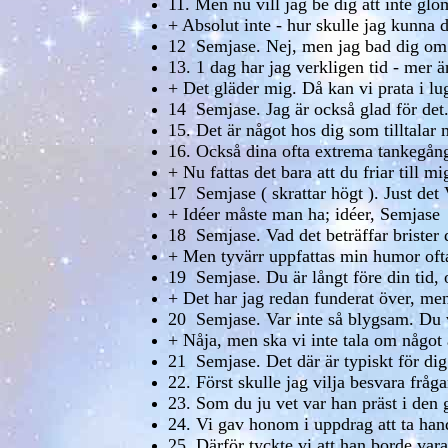
11. Men nu vill jag be dig att inte g
+ Absolut inte - hur skulle jag kunna 
12 Semjase. Nej, men jag bad dig om i
13. 1 dag har jag verkligen tid - mer ä
+ Det gläder mig. Då kan vi prata i lu
14 Semjase. Jag är också glad för det
15. Det är något hos dig som tilltalar m
16. Också dina ofta extrema tankegånga
+ Nu fattas det bara att du friar till m
17 Semjase ( skrattar högt ). Just det V
+ Idéer måste man ha; idéer, Semjase
18 Semjase. Vad det beträffar brister d
+ Men tyvärr uppfattas min humor ofta
19 Semjase. Du är långt före din tid, 
+ Det har jag redan funderat över, men 
20 Semjase. Var inte så blygsam. Du v
+ Nåja, men ska vi inte tala om något 
21 Semjase. Det där är typiskt för dig
22. Först skulle jag vilja besvara fr
23. Som du ju vet var han präst i den 
24. Vi gav honom i uppdrag att ta han
25. Därför tyckte vi att han borde var