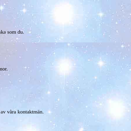
iska som du.
mor.
n av våra kontaktmän.