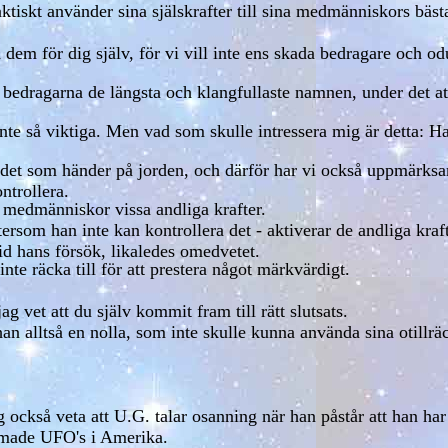
tiskt använder sina själskrafter till sina medmänniskors bäst
em för dig själv, för vi vill inte ens skada bedragare och odu
 bedragarna de längsta och klangfullaste namnen, under det at
inte så viktiga. Men vad som skulle intressera mig är detta: H
det som händer på jorden, och därför har vi också uppmärk
ntrollera.
 medmänniskor vissa andliga krafter.
ftersom han inte kan kontrollera det - aktiverar de andliga 
id hans försök, likaledes omedvetet.
te räcka till för att prestera något märkvärdigt.
g vet att du själv kommit fram till rätt slutsats.
 alltså en nolla, som inte skulle kunna använda sina otillräc
g också veta att U.G. talar osanning när han påstår att han har
mmade UFO's i Amerika.