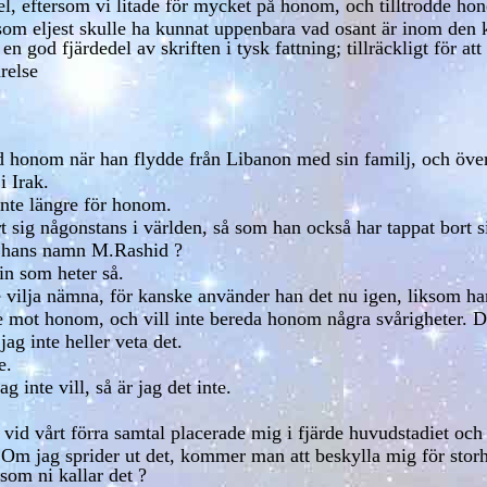
fel, eftersom vi litade för mycket på honom, och tilltrodde 
 som eljest skulle ha kunnat uppenbara vad osant är inom den kr
 en god fjärdedel av skriften i tysk fattning; tillräckligt för at
relse
 honom när han flydde från Libanon med sin familj, och över
i Irak.
 inte längre för honom.
t sig någonstans i världen, så som han också har tappat bort si
te hans namn M.Rashid ?
in som heter så.
 vilja nämna, för kanske använder han det nu igen, liksom ha
nnade mot honom, och vill inte bereda honom några svårigheter. 
ag inte heller veta det.
e.
 inte vill, så är jag det inte.
vid vårt förra samtal placerade mig i fjärde huvudstadiet och
g. Om jag sprider ut det, kommer man att beskylla mig för stor
som ni kallar det ?