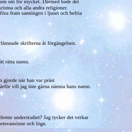
honom om för mycket. Därmed hade det
istna och alla andra religioner.
t föra fram sanningen i ljuset och befria
lämnade skrifterna åt förgängelsen.
tt rätta namn.
n gjorde när han var präst
Därför vill jag inte gärna nämna hans namn.
 femte understadiet? Jag tycker det verkar
hetsvansinne och lögn.