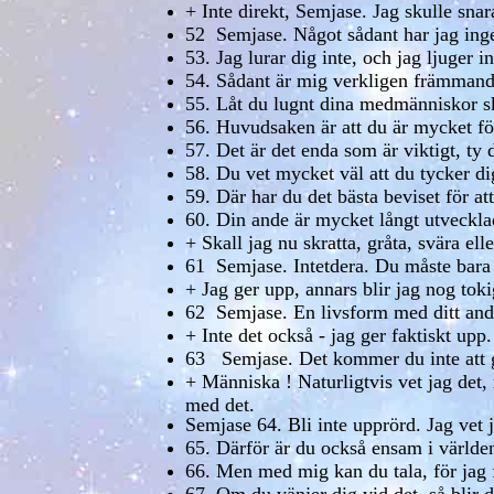
+ Inte direkt, Semjase. Jag skulle snar
52 Semjase. Något sådant har jag ing
53. Jag lurar dig inte, och jag ljuger in
54. Sådant är mig verkligen främmand
55. Låt du lugnt dina medmänniskor sk
56. Huvudsaken är att du är mycket fö
57. Det är det enda som är viktigt, ty d
58. Du vet mycket väl att du tycker di
59. Där har du det bästa beviset för at
60. Din ande är mycket långt utvecklad
+ Skall jag nu skratta, gråta, svära ell
61 Semjase. Intetdera. Du måste bara 
+ Jag ger upp, annars blir jag nog toki
62 Semjase. En livsform med ditt andlig
+ Inte det också - jag ger faktiskt upp.
63 Semjase. Det kommer du inte att gö
+ Människa ! Naturligtvis vet jag det, 
med det.
Semjase 64. Bli inte upprörd. Jag vet j
65. Därför är du också ensam i världe
66. Men med mig kan du tala, för jag 
67. Om du vänjer dig vid det, så blir 