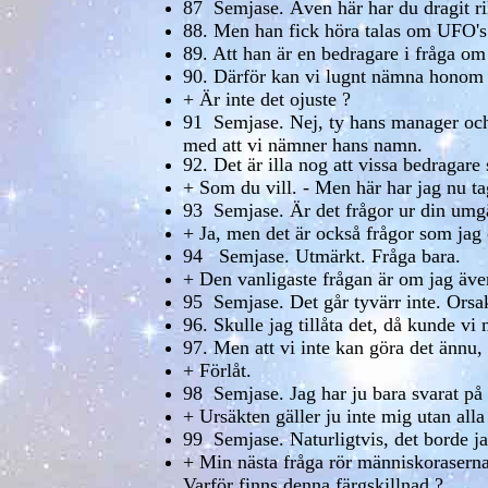
87 Semjase. Även här har du dragit rikt
88. Men han fick höra talas om UFO's r
89. Att han är en bedragare i fråga o
90. Därför kan vi lugnt nämna honom 
+ Är inte det ojuste ?
91 Semjase. Nej, ty hans manager och 
med att vi nämner hans namn.
92. Det är illa nog att vissa bedraga
+ Som du vill. - Men här har jag nu ta
93 Semjase. Är det frågor ur din umg
+ Ja, men det är också frågor som jag o
94 Semjase. Utmärkt. Fråga bara.
+ Den vanligaste frågan är om jag även
95 Semjase. Det går tyvärr inte. Orsak
96. Skulle jag tillåta det, då kunde vi 
97. Men att vi inte kan göra det ännu, 
+ Förlåt.
98 Semjase. Jag har ju bara svarat på 
+ Ursäkten gäller ju inte mig utan all
99 Semjase. Naturligtvis, det borde ja
+ Min nästa fråga rör människoraserna 
Varför finns denna färgskillnad ?