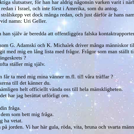
iga slutsatser, för han har aldrig någonsin varken varit i närhe
edan i Israel, och inte först i Amerika, som du antog.
m strålskepp vet dock många redan, och just därför är hans 
vid namn: Uri Geller.
han själv är beredda att offentliggöra falska kontaktrapport
re som G. Adamski och K. Michalek driver många människor till
git med mig en lång lista med frågor. Frågor som man ställt ti
ängeskrets ?
fta ställer mig själv.
 får ta med mig mina vänner m.fl. till våra träffar ?
erna till det känner du.
nämligen helt officiellt vända oss till hela mänskligheten.
det har jag berättat utförligt om.
din fråga.
a dem som bett mig fråga.
g ha vetat.
på jorden. Vi har här gula, röda, vita, bruna och svarta män