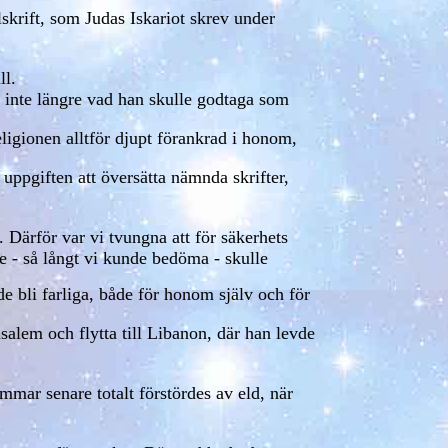
skrift, som Judas Iskariot skrev under
.
ll.
t inte längre vad han skulle godtaga som
eligionen alltför djupt förankrad i honom,
t uppgiften att översätta nämnda skrifter,
s. Därför var vi tvungna att för säkerhets
 - så långt vi kunde bedöma - skulle
e bli farliga, både för honom själv och för
usalem och flytta till Libanon, där han levde
immar senare totalt förstördes av eld, när