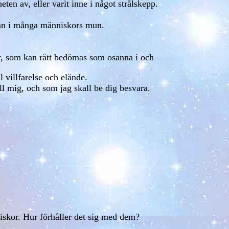
ten av, eller varit inne i något strålskepp.
namn i många människors mun.
er, som kan rätt bedömas som osanna i och
 villfarelse och elände.
ll mig, och som jag skall be dig besvara.
niskor. Hur förhåller det sig med dem?