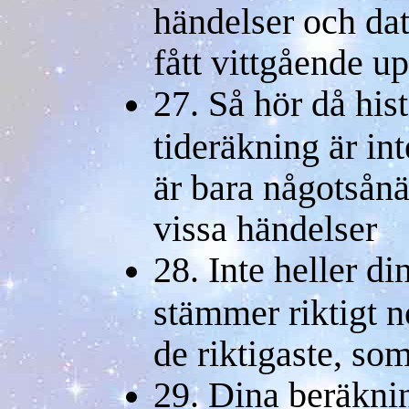
händelser och dat
fått vittgående u
27. Så hör då hist
tideräkning är in
är bara någotsånä
vissa händelser
28. Inte heller d
stämmer riktigt no
de riktigaste, so
29. Dina beräknin