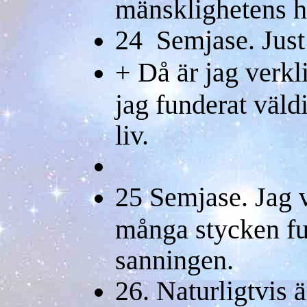
mänsklighetens hi
24 Semjase. Just
+ Då är jag verkl
jag funderat väld
liv.
25 Semjase. Jag v
många stycken fun
sanningen.
26. Naturligtvis ä