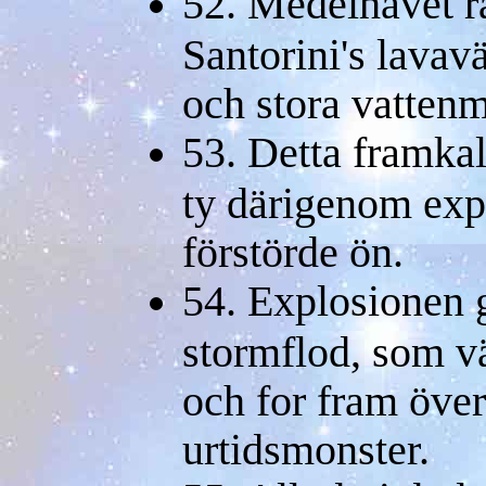
52. Medelhavet 
Santorini's lavav
och stora vattenm
53. Detta framkal
ty därigenom exp
förstörde ön.
54. Explosionen g
stormflod, som vä
och for fram över 
urtidsmonster.