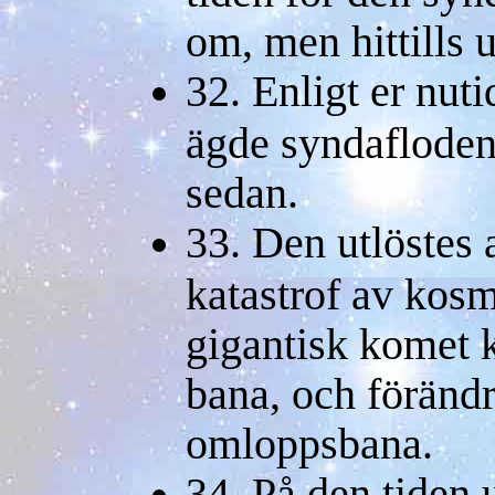
om, men hittills
32. Enligt er nuti
ägde syndafloden
sedan.
33. Den utlöstes
katastrof av kosm
gigantisk komet k
bana, och föränd
omloppsbana.
34. På den tiden 