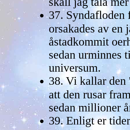
skall jag tala me
37. Syndafloden 
orsakades av en 
åstadkommit oer
sedan urminnes t
universum.
38. Vi kallar den 
att den rusar fr
sedan millioner år
39. Enligt er tid