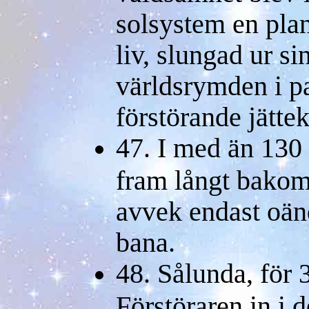
solsystem en plan
liv, slungad ur si
världsrymden i pa
förstörande jätte
47. I med än 130 
fram långt bakom
avvek endast oänd
bana.
48. Sålunda, för 
Förstöraren in i 