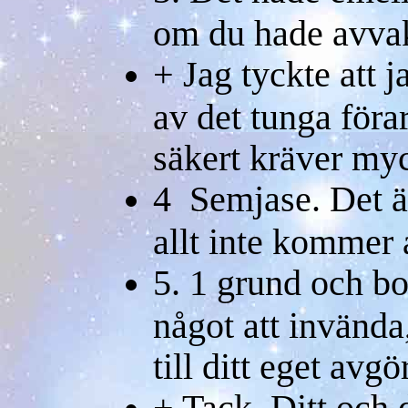
om du hade avvakta
+ Jag tyckte att 
av det tunga föra
säkert kräver myc
4 Semjase. Det är
allt inte kommer at
5. 1 grund och bot
något att invända, 
till ditt eget avg
+ Tack. Ditt och 