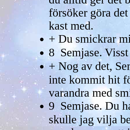
försöker göra det 
kast med.
+ Du smickrar mi
8 Semjase. Visst i
+ Nog av det, Sem
inte kommit hit f
varandra med sm
9 Semjase. Du har
skulle jag vilja b