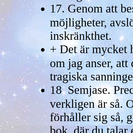
17. Genom att bes
möjligheter, avsl
inskränkthet.
+ Det är mycket 
om jag anser, att
tragiska sanninge
18 Semjase. Preci
verkligen är så. O
förhåller sig så, 
bok, där du talar 