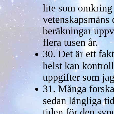
lite som omkring
vetenskapsmäns o
beräkningar uppvi
flera tusen år.
30. Det är ett fa
helst kan kontrol
uppgifter som jag
31. Många forska
sedan långliga ti
tiden för den syn