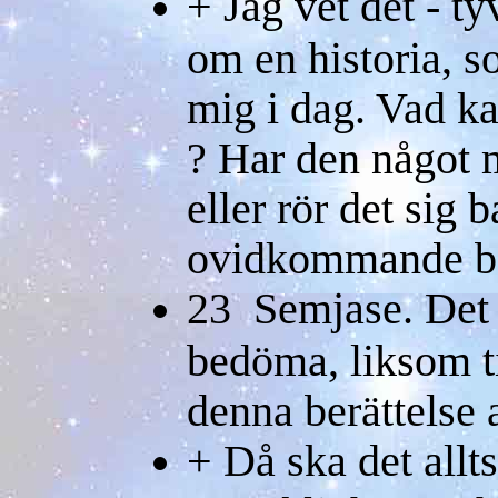
+ Jag vet det - t
om en historia, so
mig i dag. Vad ka
? Har den något 
eller rör det sig 
ovidkommande be
23 Semjase. Det l
bedöma, liksom ti
denna berättelse 
+ Då ska det allts