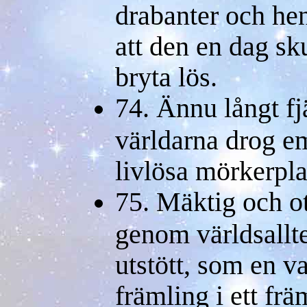
drabanter och hen
att den en dag sku
bryta lös.
74. Ännu långt fj
världarna drog em
livlösa mörkerpl
75. Mäktig och o
genom världsallt
utstött, som en v
främling i ett f