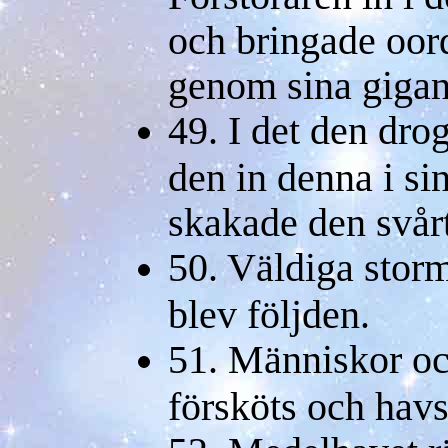
och bringade oor
genom sina gigant
49. I det den drog
den in denna i si
skakade den svårt
50. Väldiga stor
blev följden.
51. Människor oc
försköts och hav