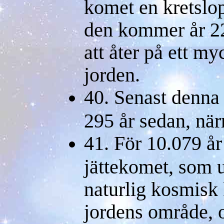
komet en kretslop
den kommer år 22
att åter på ett my
jorden.
40. Senast denna 
295 år sedan, nä
41. För 10.079 å
jättekomet, som
naturlig kosmisk 
jordens område, o