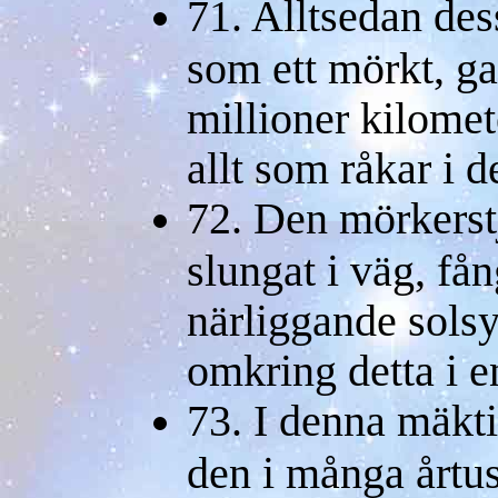
71. Alltsedan de
som ett mörkt, g
millioner kilomete
allt som råkar i d
72. Den mörkerst
slungat i väg, fån
närliggande sols
omkring detta i e
73. I denna mäkti
den i många årtu