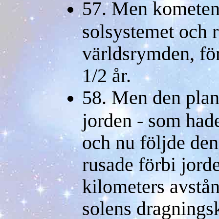
57. Men kometen 
solsystemet och r
världsrymden, fö
1/2 år.
58. Men den plane
jorden - som had
och nu följde den
rusade förbi jord
kilometers avstå
solens dragningsk