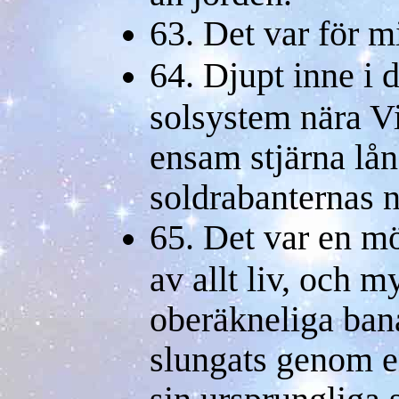
63. Det var för mi
64. Djupt inne i 
solsystem nära V
ensam stjärna lån
soldrabanternas 
65. Det var en mö
av allt liv, och my
oberäkneliga bana
slungats genom e
sin ursprungliga s