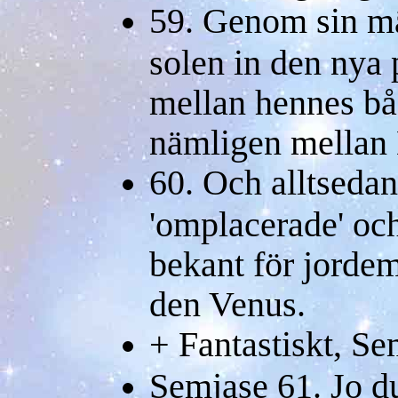
59. Genom sin mä
solen in den nya 
mellan hennes bå
nämligen mellan 
60. Och alltsedan
'omplacerade' och
bekant för jorde
den Venus.
+ Fantastiskt, Se
Semjase 61. Jo du