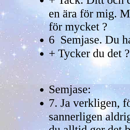
en ära för mig. Me
för mycket ?
6 Semjase. Du ha
+ Tycker du det ?
Semjase:
7. Ja verkligen, 
sannerligen aldri
du alltid ger det 