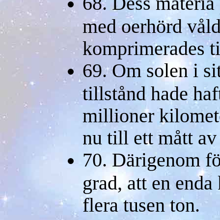
68. Dess materia
med oerhörd vål
komprimerades til
69. Om solen i si
tillstånd hade ha
millioner kilome
nu till ett mått a
70. Därigenom för
grad, att en enda
flera tusen ton.