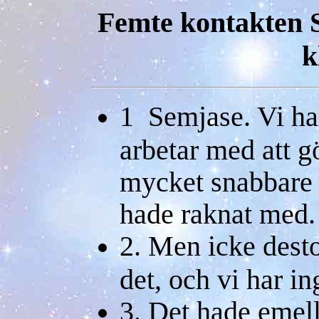
Femte kontakten 
k
1 Semjase. Vi har
arbetar med att g
mycket snabbare 
hade raknat med.
2. Men icke desto
det, och vi har i
3. Det hade emell