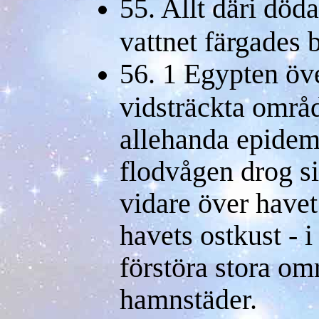
55. Allt däri död
vattnet färgades b
56. 1 Egypten ö
vidsträckta områ
allehanda epidemi
flodvågen drog si
vidare över havet
havets ostkust - 
förstöra stora om
hamnstäder.