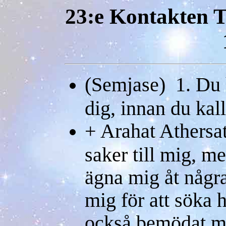
23:e Kontakten T
(Semjase) 1. Du h
dig, innan du kal
+ Arahat Athersa
saker till mig, m
ägna mig åt några
mig för att söka 
också bemödat mig