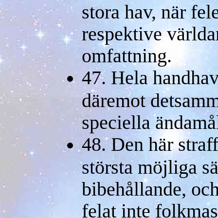
stora hav, när fel
respektive världa
omfattning.
47. Hela handhav
däremot detsamma
speciella ändamål
48. Den här straf
största möjliga s
bibehållande, och
felat inte folkmass