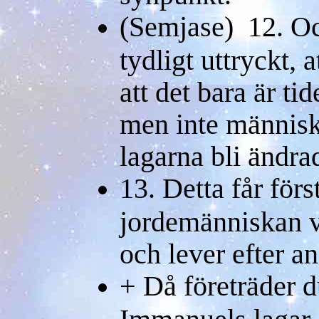
(Semjase) 12. Oc
tydligt uttryckt, a
att det bara är ti
men inte människ
lagarna bli ändra
13. Detta får först
jordemänniskan v
och lever efter an
+ Då företräder d
Immanuels lagar