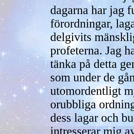
dagarna har jag 
förordningar, lag
delgivits mänskl
profeterna. Jag h
tänka på detta g
som under de gå
utomordentligt m
orubbliga ordnin
dess lagar och b
intresserar mig av