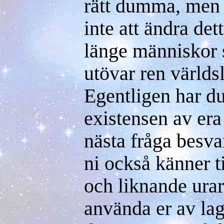
rätt dumma, men 
inte att ändra det
länge människor s
utövar ren världs
Egentligen har du
existensen av era
nästa fråga besva
ni också känner ti
och liknande ura
använda er av la