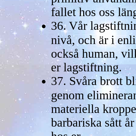
fallet hos oss län
36. Vår lagstiftn
nivå, och är i en
också human, vil
er lagstiftning.
37. Svåra brott bl
genom eliminera
materiella kroppe
barbariska sått å
hos er.