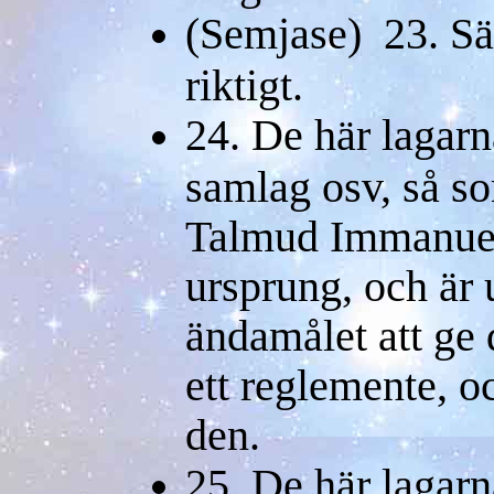
(Semjase) 23. Sä
riktigt.
24. De här lagar
samlag osv, så so
Talmud Immanuel,
ursprung, och är 
ändamålet att ge 
ett reglemente, o
den.
25. De här lagarn