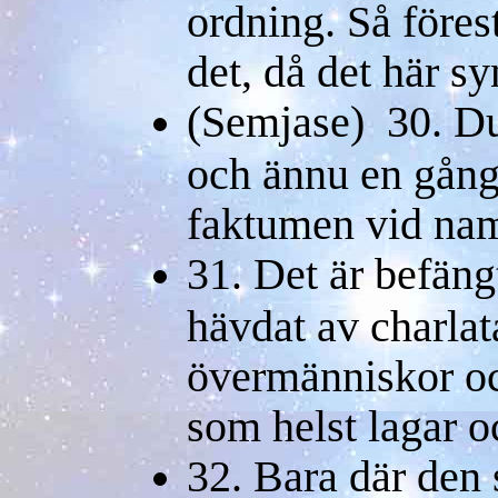
ordning. Så förest
det, då det här sy
(Semjase) 30. Du
och ännu en gång
faktumen vid na
31. Det är befängt
hävdat av charlata
övermänniskor oc
som helst lagar o
32. Bara där den