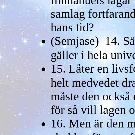
samlag fortfarand
hans tid?
(Semjase) 14. Säk
gäller i hela uni
15. Låter en livs
helt medvedet dra
måste den också d
för så vill lagen 
16. Men är den m