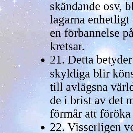
skändande osv, b
lagarna enhetligt
en förbannelse på 
kretsar.
21. Detta betyder
skyldiga blir kön
till avlägsna värld
de i brist av det 
förmår att föröka 
22. Visserligen v