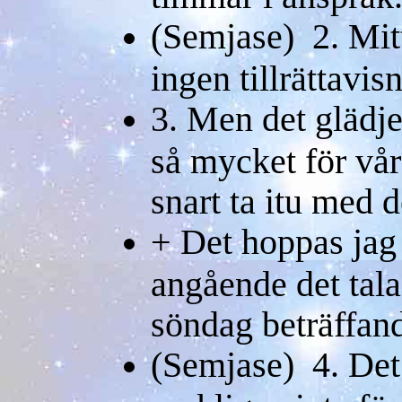
(Semjase) 2. Mitt
ingen tillrättavis
3. Men det glädje
så mycket för vår
snart ta itu med d
+ Det hoppas jag 
angående det tal
söndag beträffand
(Semjase) 4. Det 