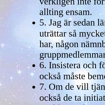
verkligen inte fö
allting ensam.
5. Jag är sedan l
uträttar så mycket
har, någon nämnb
gruppmedlemmar
6. Insistera och f
också måste bemö
7. Om de vill tjä
också de ta initia