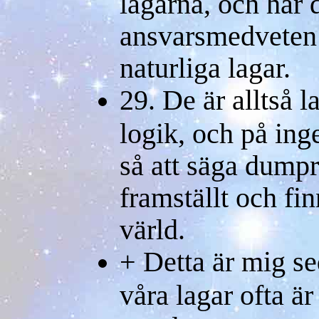
lagarna, och har d
ansvarsmedveten 
naturliga lagar.
29. De är alltså l
logik, och på inge
så att säga dumpr
framställt och fi
värld.
+ Detta är mig se
våra lagar ofta ä