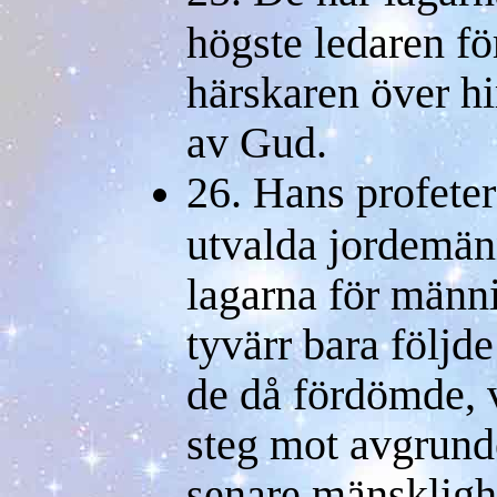
högste ledaren fö
härskaren över 
av Gud.
26. Hans profete
utvalda jordemän
lagarna för männ
tyvärr bara följd
de då fördömde, v
steg mot avgrund
senare mänskligh