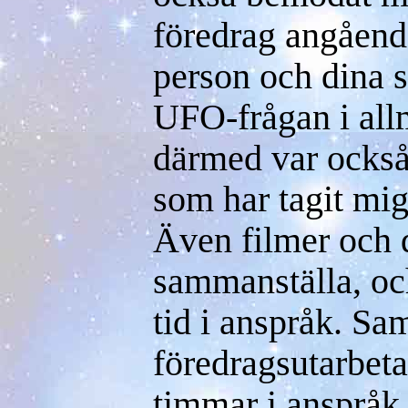
föredrag angåend
person och dina s
UFO-frågan i all
därmed var också
som har tagit mig 
Även filmer och d
sammanställa, och
tid i anspråk. Sa
föredragsutarbeta
timmar i anspråk