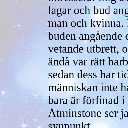
lagar och bud an
man och kvinna. 
buden angående de
vetande utbrett, 
ändå var rätt bar
sedan dess har ti
människan inte ha
bara är förfinad i
Åtminstone ser ja
synpunkt.