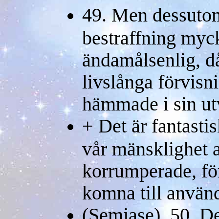
49. Men dessuto
bestraffning myc
ändamålsenlig, d
livslånga förvisni
hämmade i sin ut
+ Det är fantasti
vår mänsklighet a
korrumperade, för
komna till använ
(Semjase) 50. Det