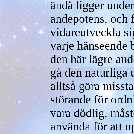
ändå ligger under
andepotens, och f
vidareutveckla si
varje hänseende b
den här lägre and
gå den naturliga
alltså göra misst
störande för ordn
vara dödlig, måst
använda för att u