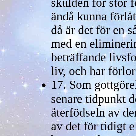
skulden för stor f
ändå kunna förlå
då är det för en s
med en elimineri
beträffande livsf
liv, och har förlo
17. Som gottgörel
senare tidpunkt 
återfödseln av de
av det för tidigt 