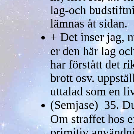
lag-och budstiftn
lämnas åt sidan.
+ Det inser jag, 
er den här lag oc
har förstått det ri
brott osv. uppstäl
uttalad som en li
(Semjase) 35. Du 
Om straffet hos e
primitiv användni