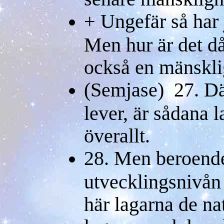
+ Ungefär så har j
Men hur är det då
också en mänsklig
(Semjase) 27. Dä
lever, är sådana 
överallt.
28. Men beroende
utvecklingsnivån 
här lagarna de na