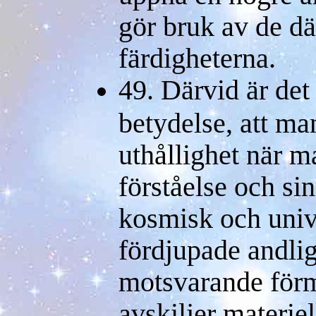
gör bruk av de d
färdigheterna.
49. Därvid är det
betydelse, att ma
uthållighet när m
förståelse och sin
kosmisk och unive
fördjupade andli
motsvarande förm
avskiljer materiel