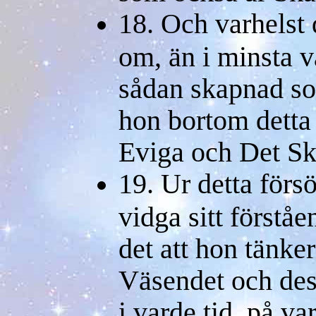
18. Och varhelst d
om, än i minsta v
sådan skapnad so
hon bortom detta
Eviga och Det S
19. Ur detta förs
vidga sitt förståe
det att hon tänk
Väsendet och de
i varde tid, på va