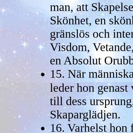
man, att Skapels
Skönhet, en skönh
gränslös och inte
Visdom, Vetande
en Absolut Orubb
15. När människan
leder hon genast v
till dess ursprung
Skaparglädjen.
16. Varhelst hon 