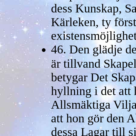
dess Kunskap, S
Kärleken, ty förs
existensmöjlighet
46. Den glädje d
är tillvand Skapel
betygar Det Skap
hyllning i det at
Allsmäktiga Vilja
att hon gör den A
dessa Lagar till s