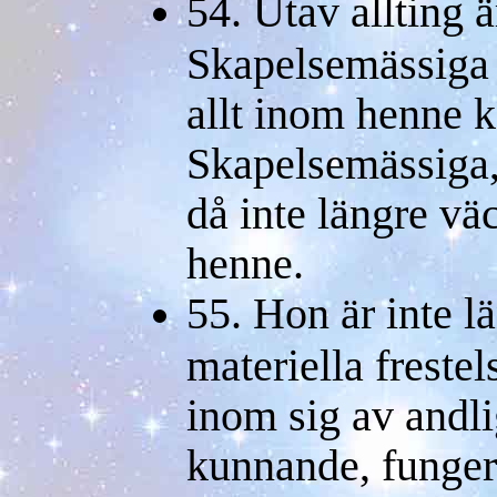
54. Utav allting 
Skapelsemässiga d
allt inom henne 
Skapelsemässiga,
då inte längre v
henne.
55. Hon är inte lä
materiella frestel
inom sig av andl
kunnande, funge