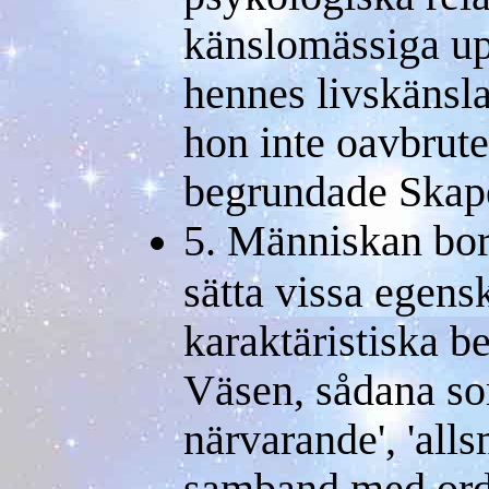
känslomässiga up
hennes livskänsla
hon inte oavbrute
begrundade Skap
5. Människan bor
sätta vissa egens
karaktäristiska b
Väsen, sådana so
närvarande', 'alls
samband med orde