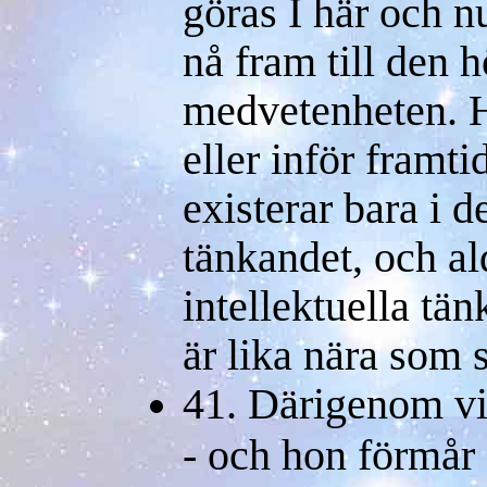
göras I här och n
nå fram till den 
medvetenheten. 
eller inför framt
existerar bara i d
tänkandet, och ald
intellektuella tän
är lika nära som s
41. Därigenom vi
- och hon förmår 