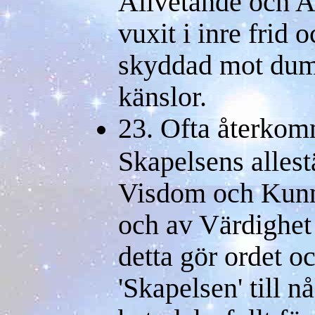
Allvetande och A
vuxit i inre frid 
skyddad mot dum
känslor.
23. Ofta återkom
Skapelsens alles
Visdom och Kunn
och av Värdighet o
detta gör ordet o
'Skapelsen' till 