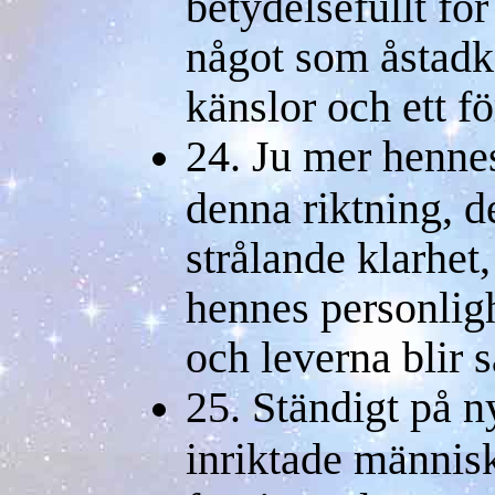
betydelsefullt för
något som åstad
känslor och ett fö
24. Ju mer hennes
denna riktning, d
strålande klarhet,
hennes personligh
och leverna blir 
25. Ständigt på n
inriktade männis