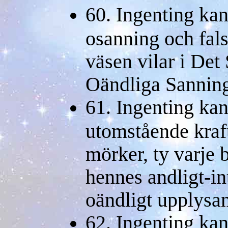
60. Ingenting kan
osanning och fals
väsen vilar i De
Oändliga Sannin
61. Ingenting kan
utomstående kraf
mörker, ty varje 
hennes andligt-in
oändligt upplysand
62. Ingenting ka