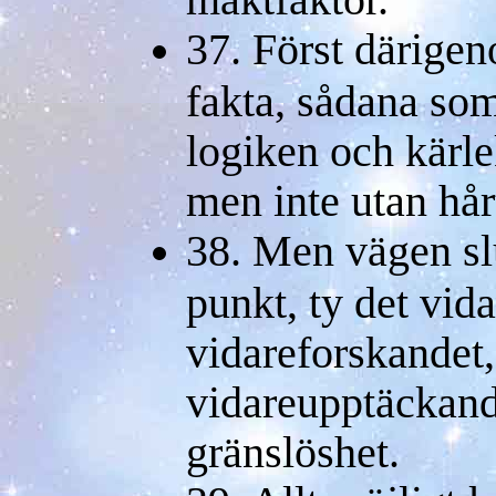
37. Först därigen
fakta, sådana so
logiken och kärlek
men inte utan hår
38. Men vägen slu
punkt, ty det vid
vidareforskandet
vidareupptäckande
gränslöshet.