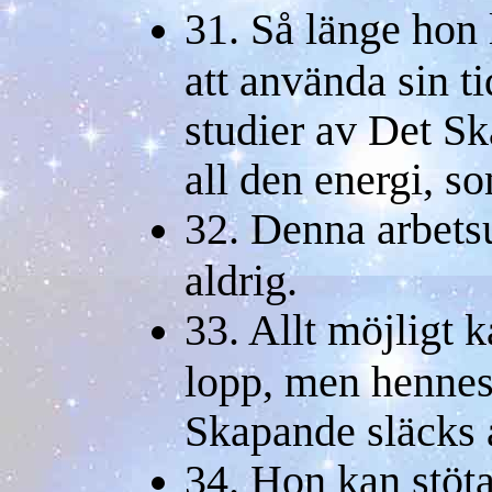
31. Så länge hon 
att använda sin tid
studier av Det S
all den energi, s
32. Denna arbets
aldrig.
33. Allt möjligt k
lopp, men hennes
Skapande släcks a
34. Hon kan stöta