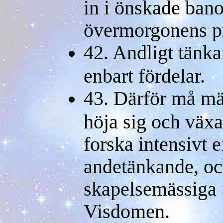
in i önskade ban
övermorgonens pr
42. Andligt tänka
enbart fördelar.
43. Därför må m
höja sig och väx
forska intensivt e
andetänkande, oc
skapelsemässiga
Visdomen.