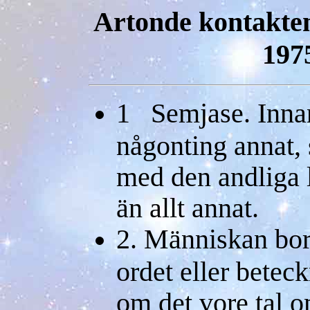
Artonde kontakten
1975
1 Semjase. Innan
någonting annat, s
med den andliga l
än allt annat.
2. Människan bor
ordet eller bet
om det vore tal 