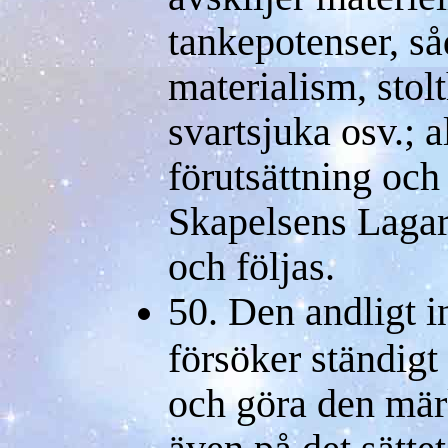
tankepotenser, s
materialism, stol
svartsjuka osv.; al
förutsättning och 
Skapelsens Lagar
och följas.
50. Den andligt 
försöker ständigt 
och göra den mär
även på det sättet