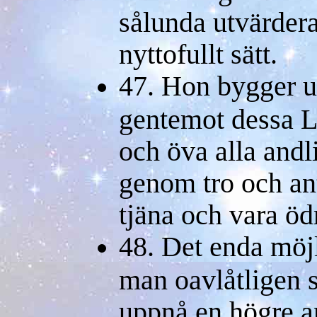
sålunda utvärdera
nyttofullt sätt.
47. Hon bygger u
gentemot dessa L
och öva alla andl
genom tro och an
tjäna och vara ö
48. Det enda möjli
man oavlåtligen s
uppnå en högre an