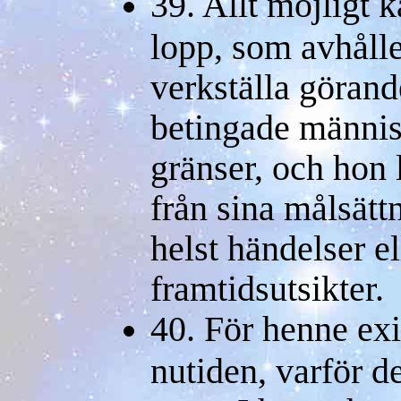
39. Allt möjligt 
lopp, som avhålle
verkställa göran
betingade männis
gränser, och hon l
från sina målsät
helst händelser el
framtidsutsikter.
40. För henne exi
nutiden, varför de