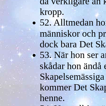
då verkligare än
kropp.
52. Alltmedan h
människor och pr
dock bara Det Sk
53. När hon ser a
skådar hon ändå 
Skapelsemässiga 
kommer Det Skap
henne.