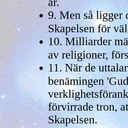
är.
9. Men så ligger 
Skapelsen för vä
10. Milliarder mä
av religioner, för
11. När de uttala
benämingen 'Gud
verklighetsförank
förvirrade tron, 
Skapelsen.