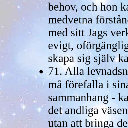
behov, och hon ka
medvetna förstånd
med sitt Jags verk
evigt, oförgänglig
skapa sig själv k
71. Alla levnadsm
må förefalla i si
sammanhang - kan
det andliga väsen
utan att bringa d