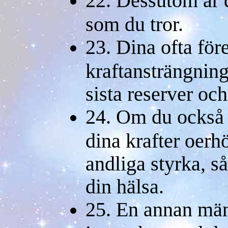
22. Dessutom är d
som du tror.
23. Dina ofta fö
kraftansträngning
sista reserver och
24. Om du också k
dina krafter oerh
andliga styrka, så
din hälsa.
25. En annan mä