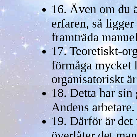
16. Även om du ä
erfaren, så ligger
framträda manuell
17. Teoretiskt-or
förmåga mycket l
organisatoriskt ä
18. Detta har sin 
Andens arbetare.
19. Därför är det
överlåter det man