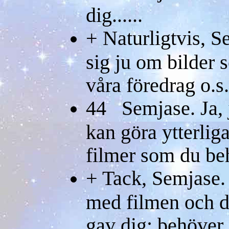
dig......
+ Naturligtvis, S
sig ju om bilder
våra föredrag o.s.
44 Semjase. Ja, 
kan göra ytterlig
filmer som du be
+ Tack, Semjase. 
med filmen och d
gav dig; behöver 