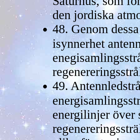
Saturnus, som fö
den jordiska atmo
48. Genom dessa 
isynnerhet antenn
enegisamlingsstr
regenereringsstrå
49. Antennledstr
energisamlingsst
energilinjer över
regenereringsstr