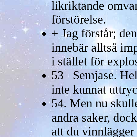
likriktande omvan
förstörelse.
+ Jag förstår; de
innebär alltså im
i stället för expl
53 Semjase. Helt 
inte kunnat uttry
54. Men nu skulle
andra saker, dock
att du vinnlägger