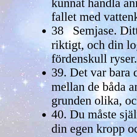
kunnat handla an
fallet med vatten
38 Semjase. Ditt
riktigt, och din l
fördenskull ryser.
39. Det var bara d
mellan de båda an
grunden olika, och
40. Du måste sjä
din egen kropp oc