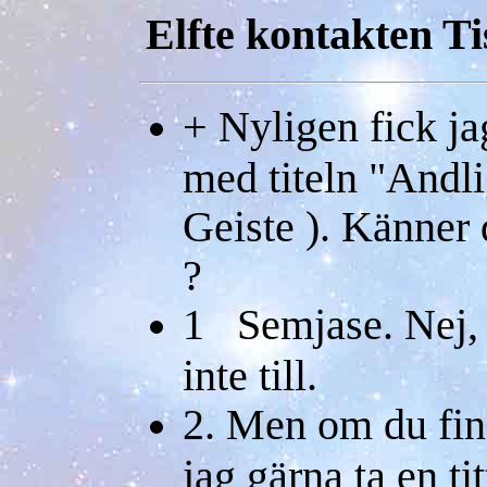
Elfte kontakten Ti
+ Nyligen fick ja
med titeln "Andli
Geiste ). Känner 
?
1 Semjase. Nej, 
inte till.
2. Men om du fin
jag gärna ta en ti