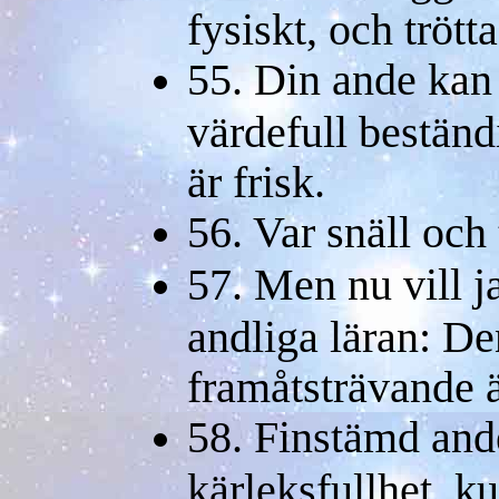
fysiskt, och trött
55. Din ande kan b
värdefull bestän
är frisk.
56. Var snäll och 
57. Men nu vill j
andliga läran: De
framåtsträvande ä
58. Finstämd and
kärleksfullhet, k