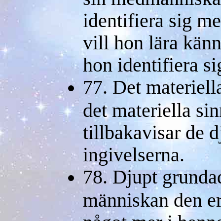
identifiera sig 
vill hon lära kän
hon identifiera s
77. Det materiell
det materiella si
tillbakavisar de d
ingivelserna.
78. Djupt grundad
människan den erf