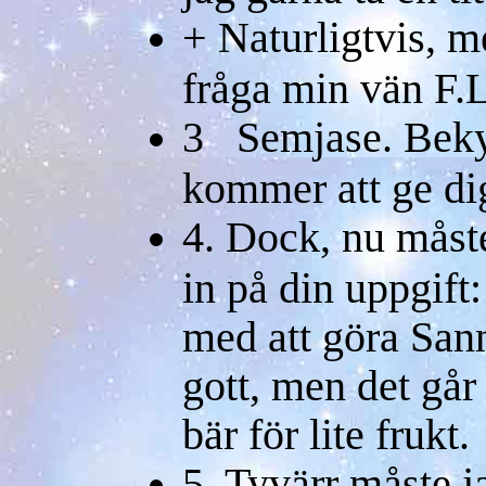
+ Naturligtvis, m
fråga min vän F.
3 Semjase. Bekym
kommer att ge dig
4. Dock, nu måst
in på din uppgift:
med att göra San
gott, men det går
bär för lite frukt.
5. Tyvärr måste ja