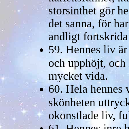
storsinthet gör h
det sanna, för ha
andligt fortskrid
59. Hennes liv är 
och upphöjt, och
mycket vida.
60. Hela hennes 
skönheten uttryck
okonstlade liv, fu
61. Hennes inre h