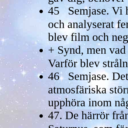
45 Semjase. Vi h
och analyserat 
blev film och neg
+ Synd, men vad h
Varför blev strål
46 Semjase. Det 
atmosfäriska stö
upphöra inom nå
47. De härrör frå