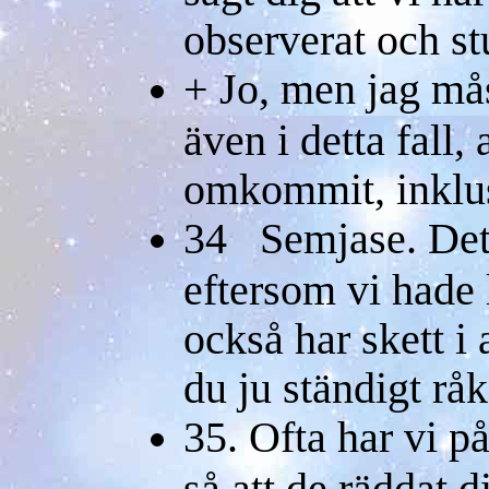
observerat och st
+ Jo, men jag mås
även i detta fall
omkommit, inklus
34 Semjase. Det 
eftersom vi hade l
också har skett i
du ju ständigt råka
35. Ofta har vi p
så att de räddat d