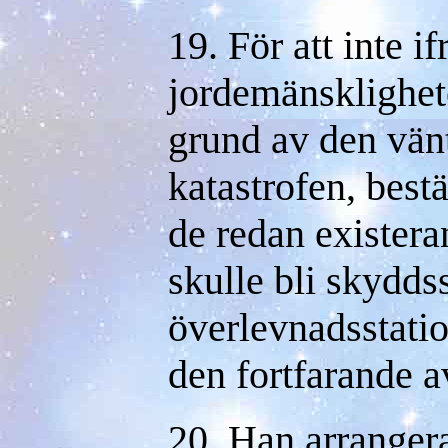
19. För att inte if
jordemänsklighet
grund av den vä
katastrofen, best
de redan exister
skulle bli skydds
överlevnadsstati
den fortfarande a
20. Han arrangera