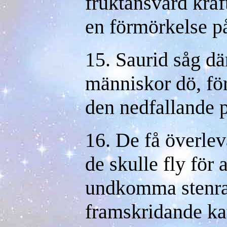
fruktansvärd kraf
en förmörkelse p
15. Saurid såg dä
människor dö, för
den nedfallande p
16. De få överlev
de skulle fly för a
undkomma stenra
framskridande ka