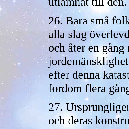
utlämnat till den.
26. Bara små fol
alla slag överlev
och åter en gång
jordemänsklighet
efter denna katast
fordom flera gånge
27. Ursprunglige
och deras konstruk