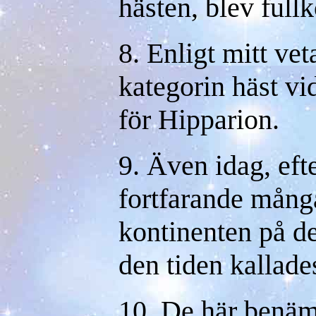
hästen, blev full
8. Enligt mitt vet
kategorin häst vi
för Hipparion.
9. Även idag, efte
fortfarande många
kontinenten på de
den tiden kallade
10. De här benäm