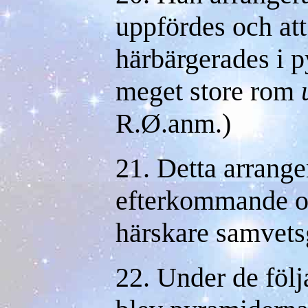
uppfördes och att
härbärgerades i p
meget store rom
R.Ø.anm.)
21. Detta arrang
efterkommande oc
härskare samvetsg
22. Under de föl