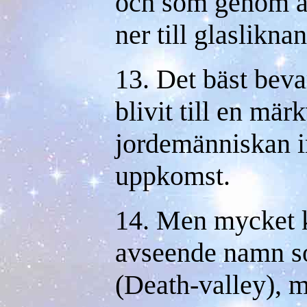
och som genom at
ner till glaslikna
13. Det bäst bevar
blivit till en märk
jordemänniskan in
uppkomst.
14. Men mycket kä
avseende namn s
(Death-valley), m