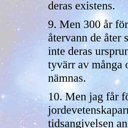
deras existens.
9. Men 300 år fö
återvann de åter 
inte deras urspru
tyvärr av många o
nämnas.
10. Men jag får f
jordevetenskapa
tidsangivelsen a