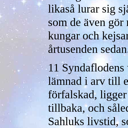
likaså lurar sig s
som de även gör m
kungar och kejsar
årtusenden sedan
11 Syndaflodens v
lämnad i arv till
förfalskad, ligge
tillbaka, och sål
Sahluks livstid, 