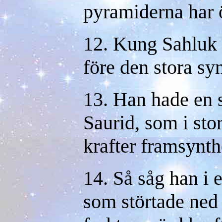
pyramiderna har ö
12. Kung Sahluk 
före den stora sy
13. Han hade en
Saurid, som i sto
krafter framsynth
14. Så såg han i 
som störtade ned