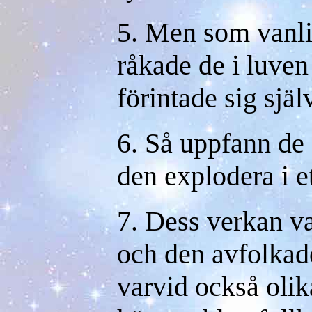
5. Men som vanli
råkade de i luven
förintade sig själ
6. Så uppfann de
den explodera i et
7. Dess verkan va
och den avfolkad
varvid också olika