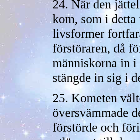
24. När den jätte
kom, som i detta
livsformer fortfa
förstöraren, då f
människorna in i
stängde in sig i d
25. Kometen vält
översvämmade den
förstörde och för