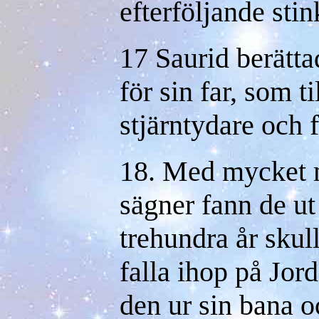
efterföljande sti
17 Saurid berätt
för sin far, som ti
stjärntydare och f
18. Med mycket
sägner fann de ut
trehundra år skul
falla ihop på Jor
den ur sin bana o