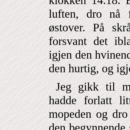
klokken 14.18. Et
luften, dro nå f
østover. På sk
forsvant det ibl
igjen den hvinen
den hurtig, og igje
Jeg gikk til mi
hadde forlatt li
mopeden og dro 
den begynnende s