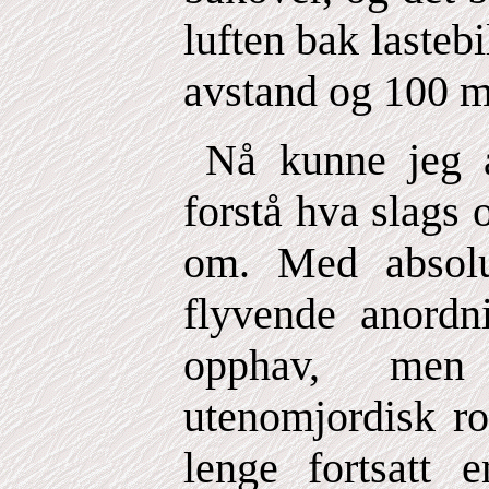
luften bak lasteb
avstand og 100 m
Nå kunne jeg al
forstå hva slags 
om. Med absolu
flyvende anordn
opphav, me
utenomjordisk ro
lenge fortsatt