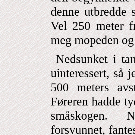
denne utbredde s
Vel 250 meter fr
meg mopeden og gi
Nedsunket i tan
uinteressert, så j
500 meters avst
Føreren hadde ty
småskogen. N
forsvunnet, fant