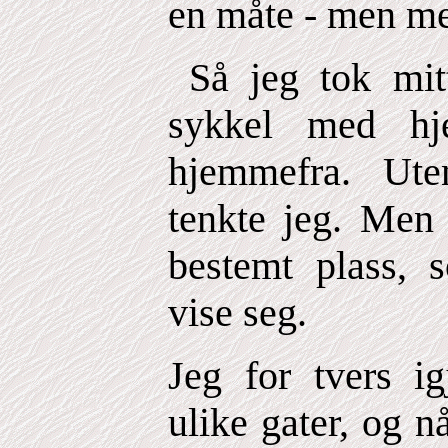
en måte - men m
Så jeg tok mitt
sykkel med hj
hjemmefra. Ute
tenkte jeg. Men 
bestemt plass, 
vise seg.
Jeg for tvers i
ulike gater, og nå