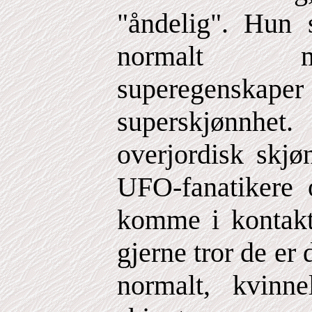
"åndelig". Hun 
normalt m
superegens
superskjønnh
overjordisk skjø
UFO-fanatikere 
komme i kontakt
gjerne tror de er 
normalt, kvinn