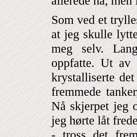
allerede nå, men f
Som ved et trylle
at jeg skulle lytt
meg selv. Lan
oppfatte. Ut av 
krystalliserte de
fremmede tanker,
Nå skjerpet jeg
jeg hørte låt fred
- tross det fre