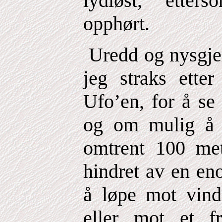
lydløst, etter
opphørt.
Uredd og nysgjer
jeg straks ette
Ufo’en, for å se
og om mulig å 
omtrent 100 met
hindret av en en
å løpe mot vind
eller mot et fr