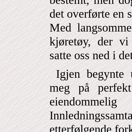
det overførte en s
Med langsomme s
kjøretøy, der v
satte oss ned i det
Igjen begynte u
meg på perfek
eiendomme
Innledningssamta
etterfølgende fork