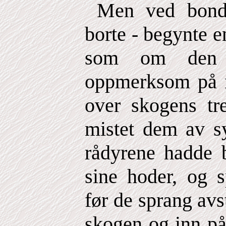
Men ved bonde
borte - begynte e
som om den pl
oppmerksom på n
over skogens tr
mistet dem av s
rådyrene hadde b
sine hoder, og s
før de sprang avst
skogen og inn på