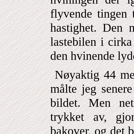
flyvende tingen
hastighet. Den n
lastebilen i cir
den hvinende lyd
Nøyaktig 44 mete
målte jeg senere
bildet. Men ne
trykket av, gjo
bakover, og det bl