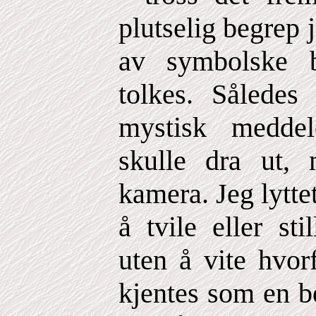
plutselig begrep
av symbolske b
tolkes. Således
mystisk meddel
skulle dra ut
kamera. Jeg lytte
å tvile eller st
uten å vite hvor
kjentes som en b