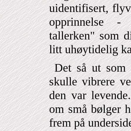
uidentifisert, fl
opprinnelse -
tallerken" som d
litt uhøytidelig ka
Det så ut som 
skulle vibrere v
den var levende
om små bølger he
frem på undersid