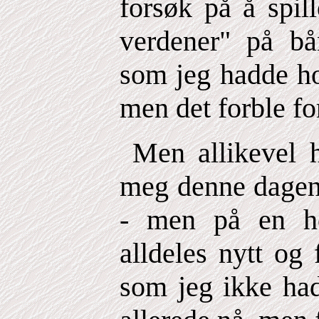
forsøk på å spil
verdener" på bå
som jeg hadde ho
men det forble f
Men allikevel 
meg denne dagen 
- men på en h
alldeles nytt og
som jeg ikke had