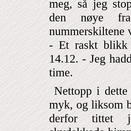
meg, så jeg sto
den nøye fra
nummerskiltene va
- Et raskt blik
14.12. - Jeg hadd
time.
Nettopp i dette 
myk, og liksom be
derfor titte