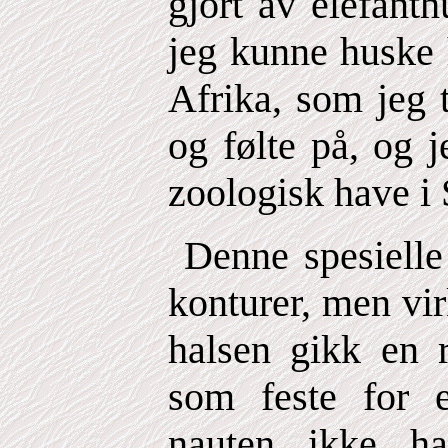
gjort av elefanth
jeg kunne huske 
Afrika, som jeg 
og følte på, og 
zoologisk have i 
Denne spesielle 
konturer, men vi
halsen gikk en r
som feste for
nauten ikke h