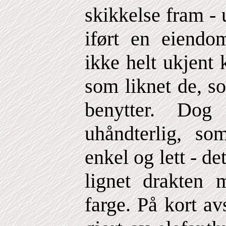
skikkelse fram -
iført en eiend
ikke helt ukjent
som liknet de, s
benytter. Do
uhåndterlig, s
enkel og lett - de
lignet drakten 
farge. På kort a