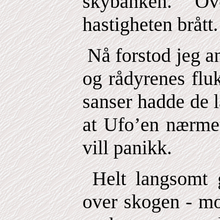
skybanken. Ov
hastigheten brått
Nå forstod jeg a
og rådyrenes flu
sanser hadde de l
at Ufo’en nærmet
vill panikk.
Helt langsomt g
over skogen - mo