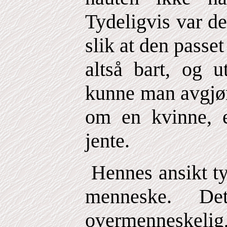
Tydeligvis var d
slik at den passe
altså bart, og u
kunne man avgjør
om en kvinne, e
jente.
Hennes ansikt tyd
menneske. Det
overmenneskelig,