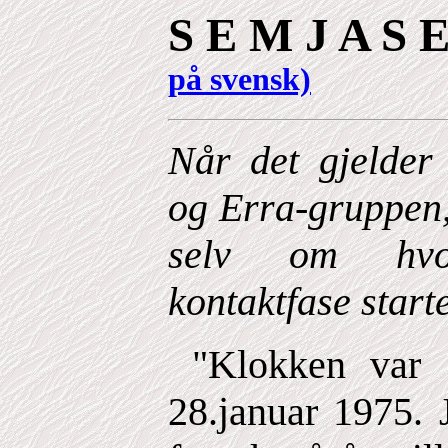
S E M J A S 
på svensk)
Når det gjelder 
og Erra-gruppen,
selv om hvo
kontaktfase starte
"Klokken var 
28.januar 1975. 