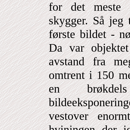
for det meste 
skygger. Så jeg 
første bildet - 
Da var objekte
avstand fra me
omtrent i 150 m
en brøkdel
bildeeksponer
vestover enorm
hviningen der i