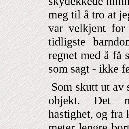
skydekkede himme
meg til å tro at j
var velkjent for
tidligste barnd
regnet med å få 
som sagt - ikke fø
Som skutt ut av s
objekt. Det m
hastighet, og fra
meter lengre bor