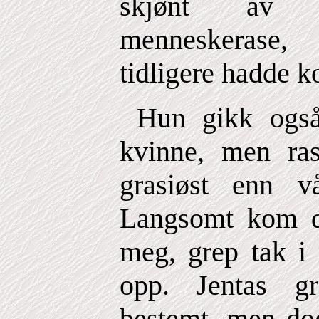
skjønt av e
menneskerase,
tidligere hadde 
Hun gikk også
kvinne, men ras
grasiøst enn vå
Langsomt kom d
meg, grep tak i
opp. Jentas g
bestemt, men dog