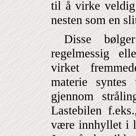
til å virke veld
nesten som en slit
Disse bølge
regelmessig el
virket fremme
materie syntes 
gjennom strålin
Lastebilen f.eks.
være innhyllet i 