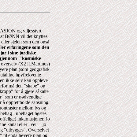
JON og viljesstyrt,
sst BØNN vil det knyttes
t eller sjelen som den også
er erfaringene som den
jør i sine jordiske
 gjennom "kosmiske
e overselv (X2 jf.Martinus)
øyere plan (som geografisk
 utallige høyfrekvente
den ikke selv kan oppleve
Derfor må den "skape" og
kropp" for å gjøre såkalte
er" som er nødvendige
or å opprettholde sansning.
kontraster mellom lys og
behag - ubehaget høstes
offelige) inkarnasjoner. Jo
e kanal eller "vei" - jo
og "utbygges". Overselvet
" til enda høyere plan og