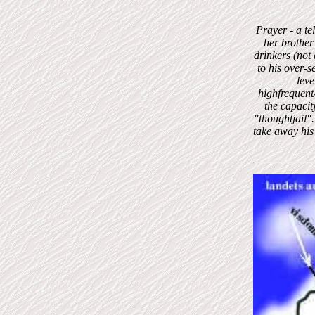
Prayer
- a te
her brother
drinkers (not
to his over-s
leve
highfrequent
the capacit
"thoughtjail".
take away his