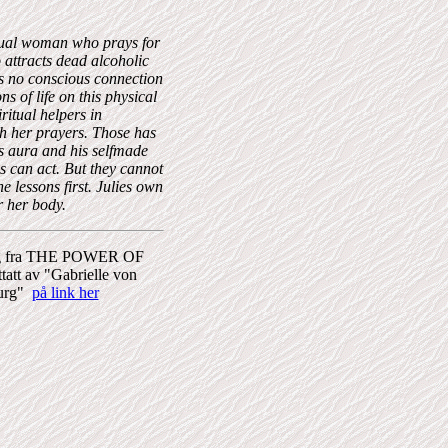
ritual woman who prays for
 attracts dead alcoholic
as no conscious connection
ns of life on this physical
iritual helpers in
gh her prayers. Those has
is aura and his selfmade
ls can act. But they cannot
 lessons first. Julies own
r her body.
rag fra THE POWER OF
tt av "Gabrielle von
urg"
på link her