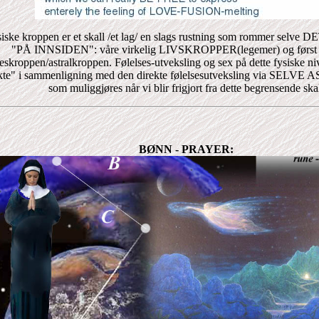
siske kroppen er et skall /et lag/ en slags rustning som rommer sel
"PÅ INNSIDEN": våre virkelig LIVSKROPPER(legemer) og først 
seskroppen/astralkroppen. Følelses-utveksling og sex på dette fysiske ni
ekte" i sammenligning med den direkte følelsesutveksling via S
som muliggjøres når vi blir frigjort fra dette begrensende ska
BØNN - PRAYER: