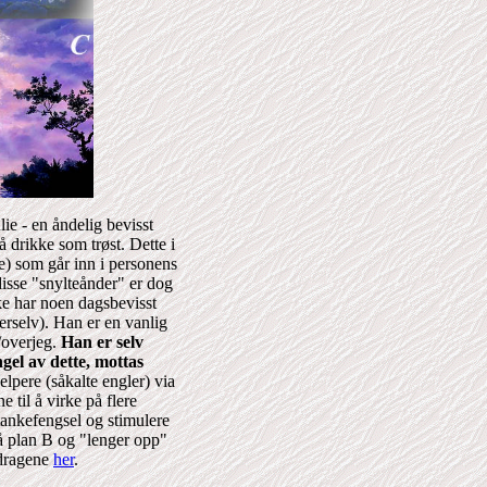
lie - en åndelig bevisst
 drikke som trøst. Dette i
de) som går inn i personens
 disse "snylteånder" er dog
kke har noen dagsbevisst
erselv). Han er en vanlig
/overjeg.
Han er selv
gel av dette, mottas
lpere (såkalte engler) via
 til å virke på flere
ankefengsel og stimulere
å plan B og "lenger opp"
tdragene
her
.