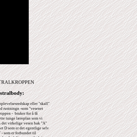
ASTRALKROPPEN
astralbody:
plevelsesredskap eller "skall"
ed rustningn -som "vesenet
roppen - bruker for å få
ette tunge læreplan som vi
n det virkelige vesen bak "A"
et D som er det egentlige selv
 som er forbundet til