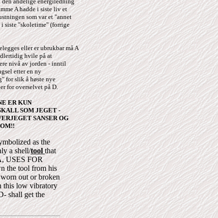
 den åndelige energiledning
mme A hadde i siste liv et
rustningen som var et "annet
i siste "skoletime" (forrige
elegges eller er ubrukbar må A
dlertidig hvile på at
e nivå av jorden - inntil
ngsel etter en ny
" for slik å høste nye
er for overselvet på D.
NE ER KUN
KALL SOM JEGET -
ERJEGET SANSER OG
OM!!
ymbolized as the
ly a shell/
tool
that
an A, USES FOR
the tool from his
s worn out or broken
n this low vibratory
D- shall get the