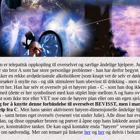
 er telepatisk oppkopling til overselvet og særlige åndelige hjelpere. Ju
r sin bror A som har store personlige problemer - han har derfor begynt å
ekker en rekke avdøde/astrale alkoholikere (som knapt vet de selv er dø
orsøker å snylte rus - og slik stimulerer ham ubevisst til drikking - men
rert her. Han har selv et overselv på et høyere plan - C - som han dog i
med (dette er her symbolisert med kun stiplet linje mellom A og hans ov
st som ikke tror eller VET noe om de høyere plan eller om sin egen sjel
g for å knytte denne forbindelse til overselvet BEVISST, men i man
elp fra C
. Men hans søster aktiviserer høyere-dimensjonelle åndelige hje
 - samt henns eget overselv (vesenet vist under Julie). Alle disse har evne
an, og disse oppsøker broren og prøver å åpne opp hans lukkede aura/t
e, konstruktive tanker. De kan også kontakte enda "høyere" vesener p
om nødvendig. Mer om temaet på linkene
her
og
her
og delvis i boku