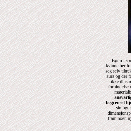
Bønn - som
kvinne ber fo
seg selv tiltr
aura og der f
ikke illust
forbindelse 
materiali
ansvarli
begrenset hj
sin bønn
dimensjonspl
fram noen ny