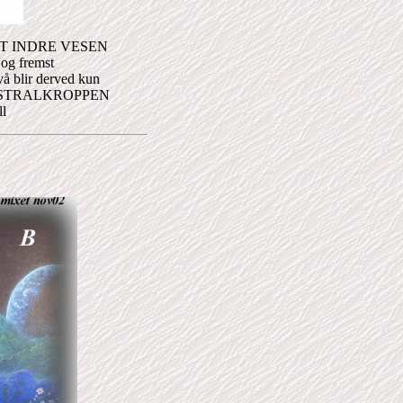
ve DET INDRE VESEN
og fremst
vå blir derved kun
ELVE ASTRALKROPPEN
ll