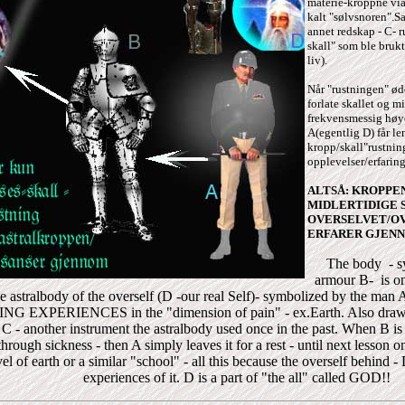
materie-kroppne via
kalt "sølvsnoren".Sa
annet redskap - C- 
skall" som ble brukt 
liv).
Når "rustningen" ød
forlate skallet og mi
frekvensmessig høyer
A(egentlig D) får le
kropp/skall"rustning
opplevelser/erfaring
ALTSÅ: KROPPE
MIDLERTIDIGE S
OVERSELVET/OV
ERFARER GJENN
The body - s
armour B- is on
he astralbody of the overself (D -our real Self)- symbolized by the m
G EXPERIENCES in the "dimension of pain" - ex.Earth. Also drawn 
fe C - another instrument the astralbody used once in the past. When B i
rough sickness - then A simply leaves it for a rest - until next lesson o
vel of earth or a similar "school" - all this because the overself behind - 
experiences of it. D is a part of "the all" called GOD!!