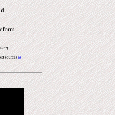
ed
ldeform
øker)
ed sources
as