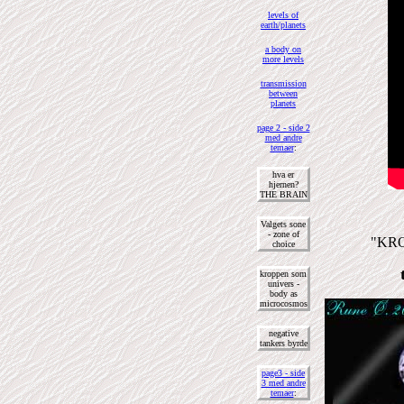
levels of
earth/planets
a body on
more levels
transmission
between
planets
page 2 - side 2
med andre
temaer
:
hva er
hjernen?
THE BRAIN
Valgets sone
- zone of
"KR
choice
kroppen som
univers -
body as
microcosmos
negative
tankers byrde
page3 - side
3 med andre
temaer
: