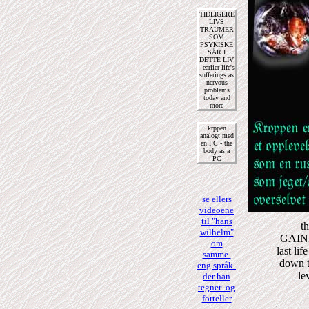
TIDLIGERE
LIVS
TRAUMER
SOM
PSYKISKE
SÅR I
DETTE LIV
- earlier life's
sufferings as
nervous
problems
today and
more
krppen
analogt med
en PC - the
body as a
PC
se ellers
videoene
til "hans
t
wilhelm"
GAININ
om
last li
samme-
down th
eng.språk-
le
der han
tegner og
forteller