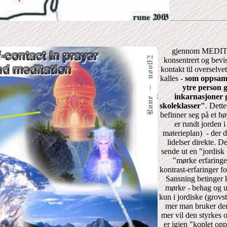
gjennom MEDITAS
konsentrert og bevi
kontakt til overselve
kalles -
som oppsaml
ytre person g
inkarnasjoner
skoleklasser"
. Dett
befinner seg på et h
er rundt jorden i
materieplan) - der 
lidelser direkte. 
sende ut en "jordisk 
"mørke erfaring
kontrast-erfaringer f
Sansning betinger 
mørke - behag og u
kun i jordiske (grovst
mer man bruker denn
mer vil den styrkes 
er igjen "koplet opp