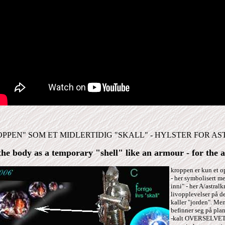
OPPEN" SOM ET MIDLERTIDIG "SKALL" - HYLSTER FOR 
the body as a temporary "shell" like an armour - for the 
kroppen er kun et op
- her symbolisert m
inni" - her A/astralk
livopplevelser på d
kaller "jorden". Me
befinner seg på plan
-kalt OVERSELVET -