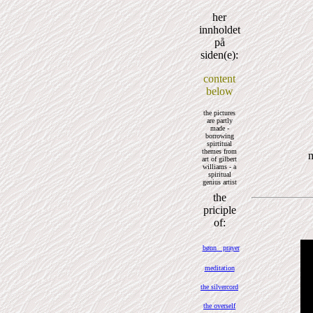
her
innholdet
på
siden(e):
content
below
the pictures
are partly
made -
borrowing
spirtitual
themes from
m
art of gilbert
williams - a
spiritual
genius artist
the
priciple
of:
bønn prayer
meditation
the silvercord
the overself