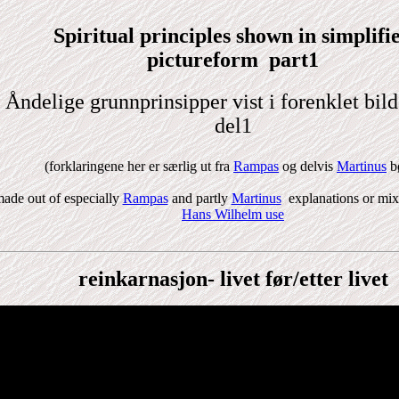
Spiritual principles shown in simplifi
pictureform part1
Åndelige grunnprinsipper vist i forenklet bi
del1
(forklaringene her er særlig ut fra
Rampas
og delvis
Martinus
b
ade out of especially
Rampas
and partly
Martinus
explanations
or mix
Hans Wilhelm use
reinkarnasjon- livet før/etter livet