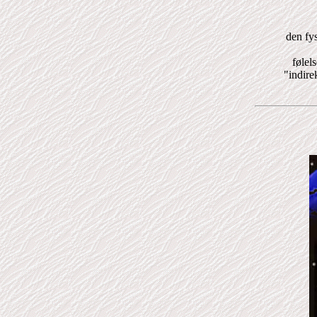
den fy
følel
"indir