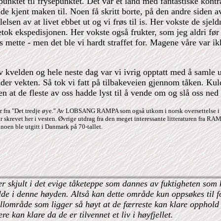
punktet til frysepunktet. Det var et land med fantastiske kontr
dde kjent maken til. Noen få skritt borte, på den andre siden a
elsen av at livet ebbet ut og vi frøs til is. Her vokste de sjeld
retok ekspedisjonen. Her vokste også frukter, som jeg aldri fø
s mette - men det ble vi hardt straffet for. Magene våre var ikk
.
v kvelden og hele neste dag var vi ivrig opptatt med å samle urt
der vekten. Så tok vi fatt på tilbakeveien gjennom tåken. Kul
en at de fleste av oss hadde lyst til å vende om og slå oss ned
r fra "Det tredje øye." Av LOBSANG RAMPA som også utkom i norsk oversettelse i 
r skrevet her i vesten. Øvrige utdrag fra den meget interessante litteraturen fra RA
g noen ble utgitt i Danmark på 70-tallet.
 skjult i det evige tåketeppe som dannes av fuktigheten som ko
de i denne høyden. Altså kan dette område kun oppsøkes til fo
lområde som ligger så høyt at de færreste kan klare opphold i
ere kan klare da de er tilvennet et liv i høyfjellet.