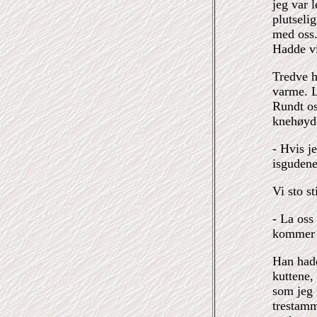
jeg var 
plutseli
med oss.
Hadde vi
Tredve h
varme. L
Rundt os
knehøyde
- Hvis j
isgudene
Vi sto st
- La oss
kommer v
Han hadd
kuttene, 
som jeg 
trestamm