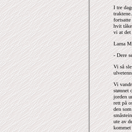
I tre dag
traktene
fortsatte
hvit tåk
vi at det
Lama Min
- Dere s
Vi så sl
ulvetenn
Vi vandr
stønnet 
jorden u
rett på 
den som 
småstein.
ute av d
kommet t