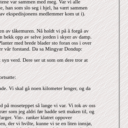
ratene var sammen med meg. Var vi alle
e, han som slo seg i hjel, ha vært sammen
n av ekspedisjonens medlemmer kom ut i).
den av tåkemuren. Nå holdt vi på å forgå av
en bekk opp av selve jorden i skyer av damp.
lanter med brede blader sto foran oss i over
ver vår forstand. Da sa Mingyar Dondup:
t syn verd. Dere ser ut som om dere tror at
ortsatte:
nde. Vi skal gå noen kilometer lenger, og da
ed på moseteppet så lange vi var. Vi tok av oss
 trær som jeg aldri før hadde sett maken til, og
arger. Vin-. ranker klatret oppover
n, der vi hvilte, kunne vi se en liten innsjø,