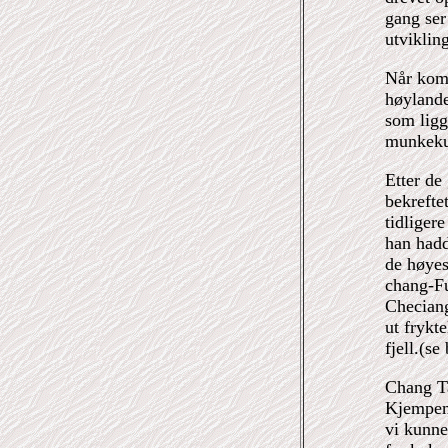
gang ser
utviklin
Når komm
høylande
som ligg
munkekut
Etter de
bekrefte
tidliger
han hadd
de høyes
chang-Fu
Checiang
ut frykt
fjell.(
Chang Ta
Kjempeme
vi kunne