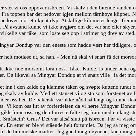
er slet vi oss oppover isbreen. Vi skalv i den bitende vinden o
. Fra toppen bar det nedover igjen mellom tårnhøye klipper. 
 nedover mot et ukjent dyp. Atskillige kilometer lenger fremme 
e. På avstand kunne vi ikke avgjøre om det var sne eller skyer
 virkelig var tåke, som løste seg opp i strimer og drev av sted.
gyar Dondup var den eneste som hadde vært her tidligere, og
er helt motløse ut, sa han. - Men nå skal vi snart få det morso
ett ikke noe morsomt foran oss. Tåke. Kulde. Is under bena o
er. Og likevel sa Mingyar Dondup at vi snart ville "få det mo
et inn i den kalde og klamme tåken og svøpte kuttene rundt oss
og skalv av kulde. Med ett stanset vi og sto som forstenet av 
nder oss het. De bakerste var ikke nådd så langt og kunne ikke
oss. Vi kom oss litt av forferdelsen da vi hørte Mingyar Dondup 
gikk foran oss, og den forreste følte seg fram med en lang stok
 Småstein? Grus? Det var altså slutt på isbreen. Før vi visste 
en. En etter en ble vi stående helt fortumlet. Da jeg så meg om,
il de himmelske marker. Jeg gned meg i øynene, knep meg i 