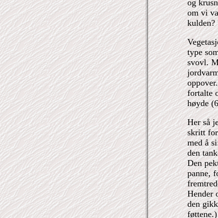
og krusni
om vi var
kulden? 
Vegetasjo
type som
svovl. Mi
jordvarm
oppover.
fortalte
høyde (6-
Her så j
skritt f
med å si
den tank
Den pekt
panne, f
fremtred
Hender o
den gikk
føttene.)