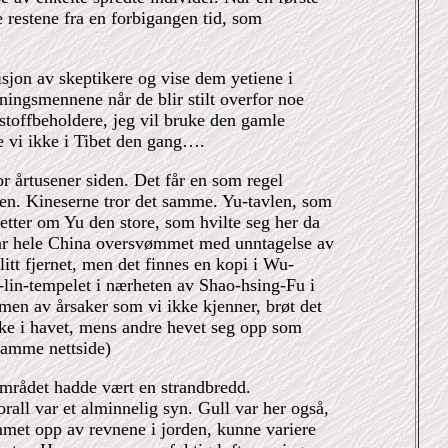
 restene fra en forbigangen tid, som
isjon av skeptikere og vise dem yetiene i
tningsmennene når de blir stilt overfor noe
stoffbeholdere, jeg vil bruke den gamle
e vi ikke i Tibet den gang….
r årtusener siden. Det får en som regel
rden. Kineserne tror det samme. Yu-tavlen, som
etter om Yu den store, som hvilte seg her da
var hele China oversvømmet med unntagelse av
litt fjernet, men det finnes en kopi i Wu-
-lin-tempelet i nærheten av Shao-hsing-Fu i
, men av årsaker som vi ikke kjenner, brøt det
ynke i havet, mens andre hevet seg opp som
mme nettside)
 området hadde vært en strandbredd.
orall var et alminnelig syn. Gull var her også,
met opp av revnene i jorden, kunne variere