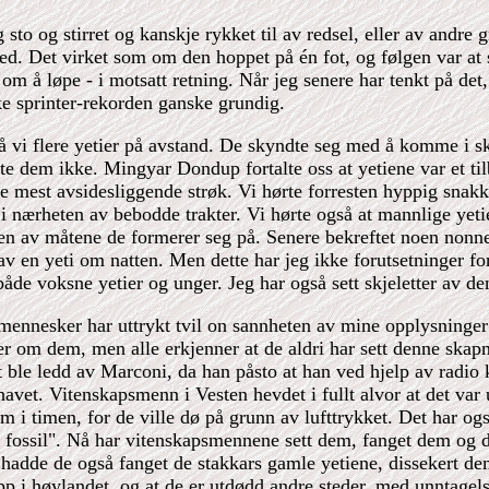
sto og stirret og kanskje rykket til av redsel, eller av andre g
ted. Det virket som om den hoppet på én fot, og følgen var at 
 om å løpe - i motsatt retning. Når jeg senere har tenkt på det,
ke sprinter-rekorden ganske grundig.
å vi flere yetier på avstand. De skyndte seg med å komme i skj
te dem ikke. Mingyar Dondup fortalte oss at yetiene var et til
de mest avsidesliggende strøk. Vi hørte forresten hyppig snak
tt i nærheten av bebodde trakter. Vi hørte også at mannlige yeti
en av måtene de formerer seg på. Senere bekreftet noen nonner 
 av en yeti om natten. Men dette har jeg ikke forutsetninger fo
 både voksne yetier og unger. Jeg har også sett skjeletter av d
mennesker har uttrykt tvil on sannheten av mine opplysninge
er om dem, men alle erkjenner at de aldri har sett denne skapn
t ble ledd av Marconi, da han påsto at han ved hjelp av radio
havet. Vitenskapsmenn i Vesten hevdet i fullt alvor at det var
m i timen, for de ville dø på grunn av lufttrykket. Det har ogs
 fossil". Nå har vitenskapsmennene sett dem, fanget dem og d
, hadde de også fanget de stakkars gamle yetiene, dissekert dem
pp i høylandet, og at de er utdødd andre steder, med unntagels