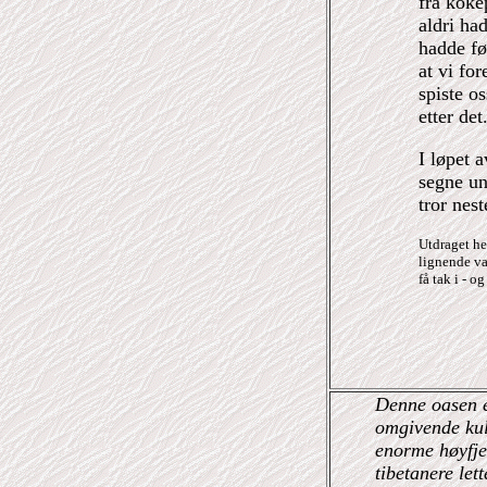
fra koke
aldri ha
hadde føl
at vi fo
spiste os
etter det
I løpet a
segne un
tror nest
Utdraget he
lignende va
få tak i - o
Denne oasen er
omgivende kul
enorme høyfjel
tibetanere lett