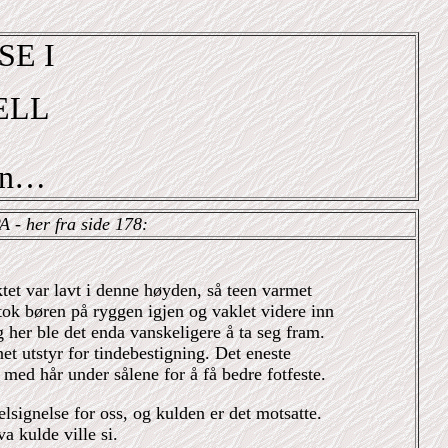
E I
ELL
en…
- her fra side 178:
tet var lavt i denne høyden, så teen varmet
i tok børen på ryggen igjen og vaklet videre inn
g her ble det enda vanskeligere å ta seg fram.
et utstyr for tindebestigning. Det eneste
t med hår under sålene for å få bedre fotfeste.
lsignelse for oss, og kulden er det motsatte.
a kulde ville si.