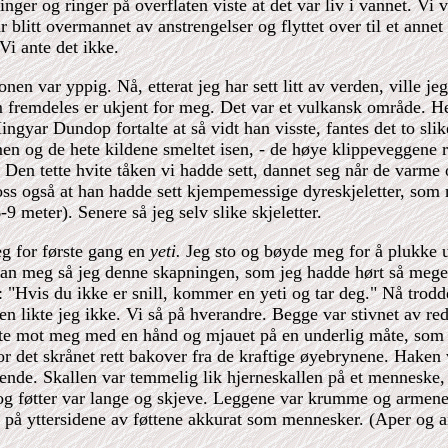
nger og ringer på overflaten viste at det var liv i vannet. Vi 
 blitt overmannet av anstrengelser og flyttet over til et annet
Vi ante det ikke.
nen var yppig. Nå, etterat jeg har sett litt av verden, ville je
 fremdeles er ukjent for meg. Det var et vulkansk område. Het
ngyar Dundop fortalte at så vidt han visste, fantes det to slik
en og de hete kildene smeltet isen, - de høye klippeveggene r
 Den tette hvite tåken vi hadde sett, dannet seg når de varm
 oss også at han hadde sett kjempemessige dyreskjeletter, som må
9 meter). Senere så jeg selv slike skjeletter.
eg for første gang en
yeti.
Jeg sto og bøyde meg for å plukke ur
oran meg så jeg denne skapningen, som jeg hadde hørt så meget
: "Hvis du ikke er snill, kommer en yeti og tar deg." Nå trodd
en likte jeg ikke. Vi så på hverandre. Begge var stivnet av re
e mot meg med en hånd og mjauet på en underlig måte, som m
or det skrånet rett bakover fra de kraftige øyebrynene. Haken 
ende. Skallen var temmelig lik hjerneskallen på et menneske
g føtter var lange og skjeve. Leggene var krumme og armene 
 på yttersidene av føttene akkurat som mennesker. (Aper og a