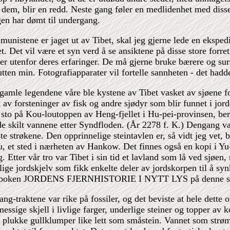
 dem, blir en redd. Neste gang føler en medlidenhet med disse
gen har dømt til undergang.
unistene er jaget ut av Tibet, skal jeg gjerne lede en eksped
t. Det vil være et syn verd å se ansiktene på disse store forre
er utenfor deres erfaringer. De må gjerne bruke bærere og sur
ten min. Fotografiapparater vil fortelle sannheten - det hadd
 gamle legendene våre ble kystene av Tibet vasket av sjøene fo
t av forsteninger av fisk og andre sjødyr som blir funnet i jo
e sto på Kou-loutoppen av Heng-fjellet i Hu-pei-provinsen, ber
e skilt vannene etter Syndfloden. (År 2278 f. K.) Dengang 
te strøkene. Den opprinnelige steintavlen er, så vidt jeg vet, b
, et sted i nærheten av Hankow. Det finnes også en kopi i Yu
. Etter vår tro var Tibet i sin tid et lavland som lå ved sjøen
elige jordskjelv som fikk enkelte deler av jordskorpen til å s
se boken JORDENS FJERNHISTORIE I NYTT LYS på denne sa
ng-traktene var rike på fossiler, og det beviste at hele dette
ssige skjell i livlige farger, underlige steiner og topper av k
 plukke gullklumper like lett som småstein. Vannet som strøm