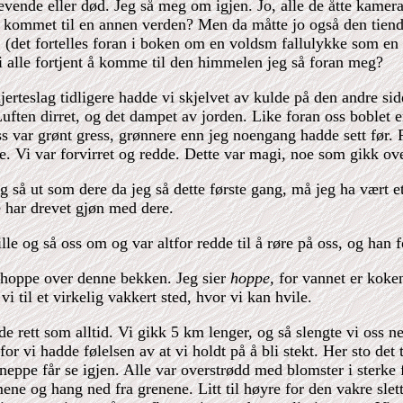
levende eller død. Jeg så meg om igjen. Jo, alle de åtte kame
g kommet til en annen verden? Men da måtte jo også den tiend
 (det fortelles foran i boken om en voldsm fallulykke som e
 alle fortjent å komme til den himmelen jeg så foran meg?
jerteslag tidligere hadde vi skjelvet av kulde på den andre si
uften dirret, og det dampet av jorden. Like foran oss boblet 
s var grønt gress, grønnere enn jeg noengang hadde sett før. P
. Vi var forvirret og redde. Dette var magi, noe som gikk o
eg så ut som dere da jeg så dette første gang, må jeg ha vært e
 har drevet gjøn med dere.
ille og så oss om og var altfor redde til å røre på oss, og han f
 hoppe over denne bekken. Jeg sier
hoppe,
for vannet er koke
i til et virkelig vakkert sted, hvor vi kan hvile.
e rett som alltid. Vi gikk 5 km lenger, og så slengte vi oss n
for vi hadde følelsen av at vi holdt på å bli stekt. Her sto det
neppe får se igjen. Alle var overstrødd med blomster i sterke f
ene og hang ned fra grenene. Litt til høyre for den vakre slette