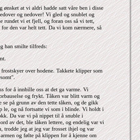
g ønsket at vi aldri hadde satt våre ben i disse
Nedover og nedover! Vi gled og snublet og
rundet vi et fjell, og foran oss så vi tett,
, for den var helt tett. Da vi kom nærmere, så
 han smilte tilfreds:
mt.
g frostskyer over hodene. Takkete klipper som
rsomt".
 for å innbille oss at det ga varme. Vi
forbauselse og frykt. Tåken var blitt varm og
 se på grunn av den tette tåken, og de gikk
le, og nå fortsatte vi som i blinde. Vi holdt i
k. Da var vi på nippet til å snuble i
ord av det, ble tåken lettere, og endelig var vi
 trodde jeg at jeg var frosset ihjel og var
armen og følte på klippen for å kjenne om