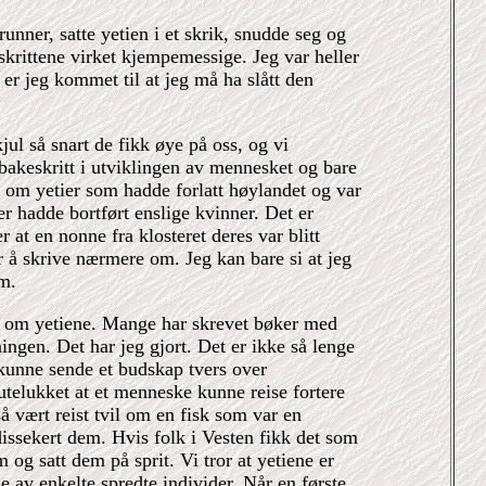
runner, satte yetien i et skrik, snudde seg og
skrittene virket kjempemessige. Jeg var heller
 er jeg kommet til at jeg må ha slått den
ul så snart de fikk øye på oss, og vi
bakeskritt i utviklingen av mennesket og bare
k om yetier som hadde forlatt høylandet og var
er hadde bortført enslige kvinner. Det er
at en nonne fra klosteret deres var blitt
r å skrive nærmere om. Jeg kan bare si at jeg
em.
r om yetiene. Mange har skrevet bøker med
ingen. Det har jeg gjort. Det er ikke så lenge
 kunne sende et budskap tvers over
 utelukket at et menneske kunne reise fortere
å vært reist tvil om en fisk som var en
issekert dem. Hvis folk i Vesten fikk det som
 og satt dem på sprit. Vi tror at yetiene er
e av enkelte spredte individer. Når en første