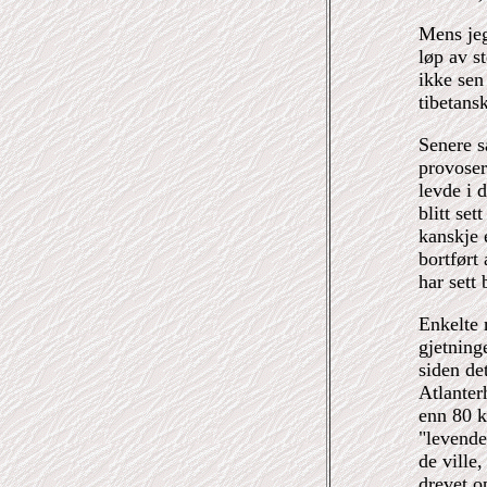
Mens jeg 
løp av s
ikke sen
tibetans
Senere s
provoser
levde i 
blitt se
kanskje 
bortført
har sett
Enkelte 
gjetning
siden de
Atlanter
enn 80 k
"levende
de ville
drevet o