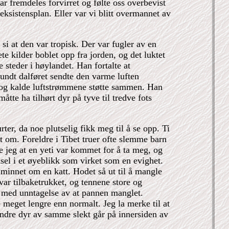
var fremdeles forvirret og følte oss overbevist
 eksistensplan. Eller var vi blitt overmannet av
g si at den var tropisk. Der var fugler av en
e kilder boblet opp fra jorden, og det luktet
e steder i høylandet. Han fortalte at
undt dalføret sendte den varme luften
e og kalde luftstrømmene støtte sammen. Han
tte ha tilhørt dyr på tyve til tredve fots
ter, da noe plutselig fikk meg til å se opp. Ti
 om. Foreldre i Tibet truer ofte slemme barn
e jeg at en yeti var kommet for å ta meg, og
dsel i et øyeblikk som virket som en evighet.
innet om en katt. Hodet så ut til å mangle
var tilbaketrukket, og tennene store og
, med unntagelse av at pannen manglet.
meget lengre enn normalt. Jeg la merke til at
ndre dyr av samme slekt går på innersiden av