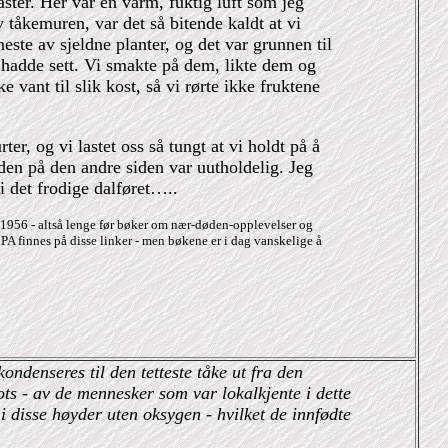
aster. Her var en varm, fuktig luft som jeg
v tåkemuren, var det så bitende kaldt at vi
neste av sjeldne planter, og det var grunnen til
r hadde sett. Vi smakte på dem, likte dem og
e vant til slik kost, så vi rørte ikke fruktene
er, og vi lastet oss så tungt at vi holdt på å
den på den andre siden var uutholdelig. Jeg
 i det frodige dalføret…..
1956 - altså lenge før bøker om nær-døden-opplevelser og
MPA finnes på disse linker - men bøkene er i dag vanskelige å
ndenseres til den tetteste tåke ut fra den
ts - av de mennesker som var lokalkjente i dette
 disse høyder uten oksygen - hvilket de innfødte