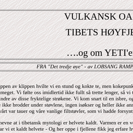
VULKANSK OAS
TIBETS HØYFJ
….og om YETI'
FRA "Det tredje øye" - av LOBSANG RAMPA 
ppen av klippen hvilte vi en stund og kokte te, men kokepunk
meget. Vi følte oss imidlertid ikke fullt så trette lenger, så v
indre av disse fryktelige strøkene. Vi kom snart til en isbre, o
 ikke brodder under støvlene, ingen isøkser og heller ikke ann
vårt var tauer og våre vanlige filtstøvler, som vi hadde forsyn
evne at i tibetansk mytologi er helvete kaldt. Varmen er en ve
r vi et kaldt helvete - Og her oppe i fjellene fikk jeg erfare hv