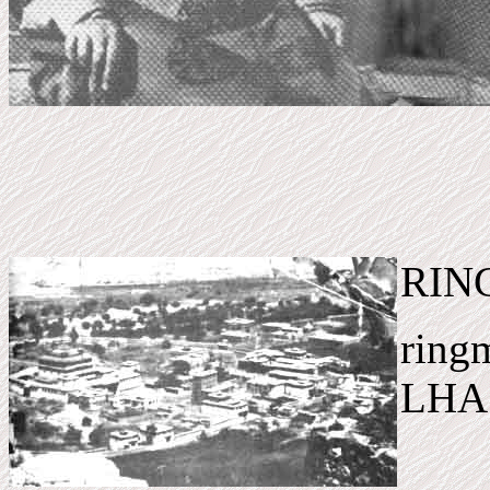
RIN
ring
LHA