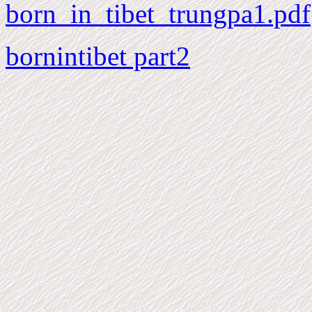
born_in_tibet_trungpa1.pdf
bornintibet part2