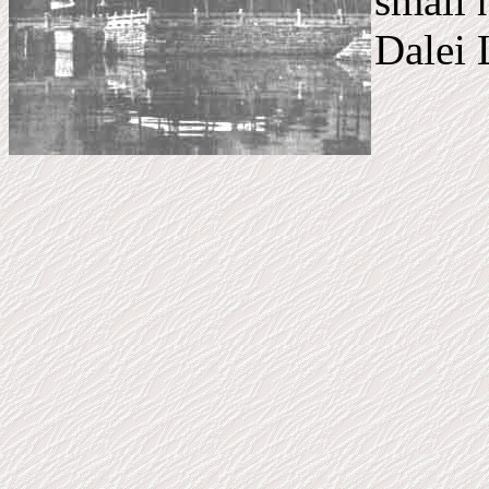
small 
Dalei