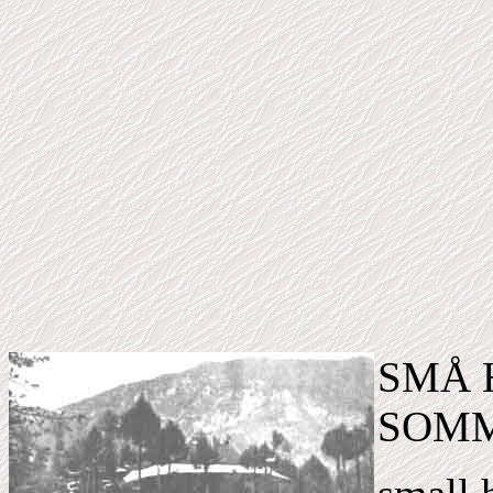
SMÅ 
SOM