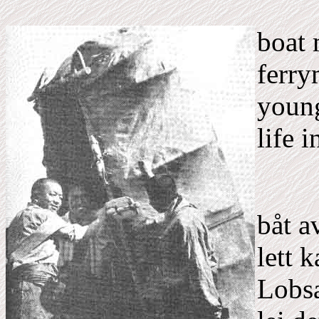
boat 
ferr
young
life 
båt 
lett 
Lobsa