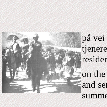
på vei
tjener
reside
on the
and se
summe