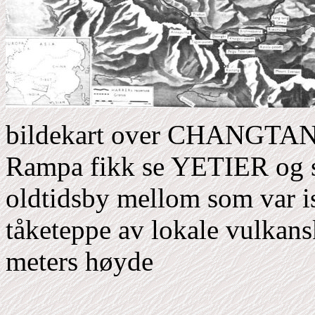
bildekart over CHANGTA
Rampa fikk se YETIER og se
oldtidsby mellom som var iso
tåketeppe av lokale vulkan
meters høyde