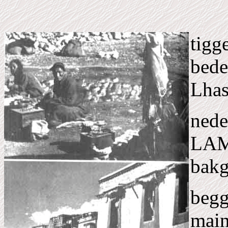
tigg
bede
Lhas
nede
LAM
bakg
begg
main