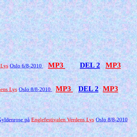
MP3
DEL 2
MP3
 Lys
Oslo 6/8-2010
MP3
DEL 2
MP3
dens Lys
Oslo 8/8-2010
Gyldenrose på
Englefestivalen Verdens Lys
Oslo 8/8-2010