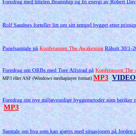
Foredrag med tittelen Beamship og fri energi av Robert Da
Rolf Sandnes forteller litt om sitt tempel bygget etter prinsi
Panelsamtale
på
Konferansen The Awakening
Råholt 30/1-
Foredrag om ORBs med Tore Alfstrad på
Konferansen The
MP3
VIDEO
MP3 eller ASF (Windows mediaplayer format)
Foredrag om nye miljøvennlige byggemetoder som beriker n
MP3
Samtale om hva som kan gjøres med situasjonen på Jorden
p