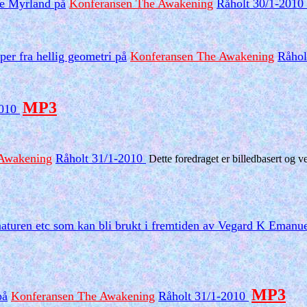
ve Myrland på
Konferansen The Awakening
Råholt 30/1-2010
pper fra hellig geometri
på
Konferansen The Awakening
Råhol
MP3
2010
 Awakening
Råholt 31/1-2010
Dette foredraget er billedbasert og 
aturen etc som kan bli brukt i fremtiden av Vegard K Emanue
MP3
å
Konferansen The Awakening
Råholt 31/1-2010