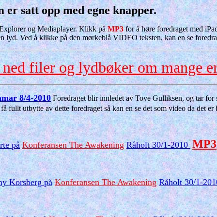
 er satt opp med egne knapper.
t Explorer og Mediaplayer. Klikk på
MP3
for å høre foredraget med iPad
 lyd. Ved å klikke på den mørkeblå VIDEO teksten, kan en se foredra
 ned filer og lydbøker om mange 
mar 8/4-2010
Foredraget blir innledet av Tove Gulliksen, og tar fo
få fullt utbytte av dette foredraget så kan en se det som video da det er
MP3
rte på
Konferansen The Awakening
Råholt 30/1-2010
nny Korsberg på
Konferansen The Awakening
Råholt 30/1-20