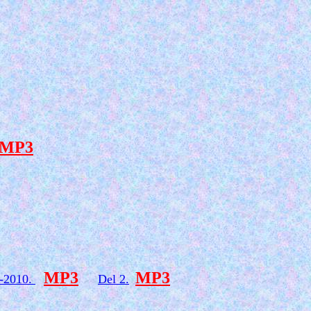
MP3
MP3
MP3
-2010.
Del 2.