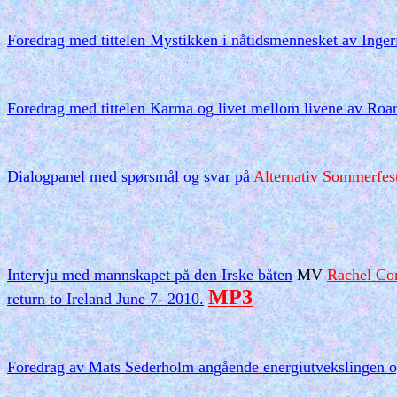
Foredrag med tittelen Mystikken i nåtidsmennesket av Inge
Foredrag med tittelen Karma og livet mellom livene av Ro
Dialogpanel med spørsmål og svar på
Alternativ Sommerfest
Intervju med mannskapet på den Irske båten
MV
Rachel Cor
MP3
return to Ireland June 7- 2010.
Foredrag av Mats Sederholm angående energiutvekslingen o