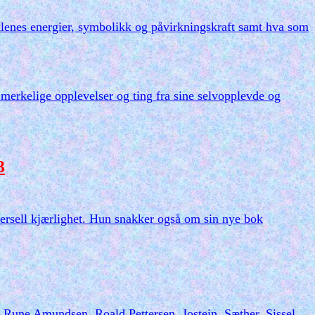
klenes energier, symbolikk og påvirkningskraft samt hva som
 merkelige opplevelser og ting fra sine selvopplevde og
3
versell kjærlighet. Hun snakker også om sin nye bok
r Rune Amundsen, Roald Pettersen, Jostein Sæther, Sissel