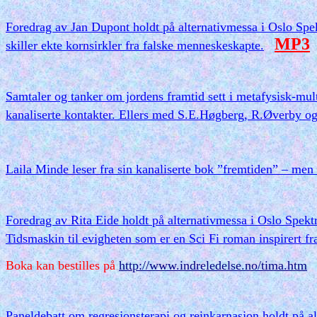
Foredrag av Jan Dupont holdt på alternativmessa i Oslo Spek
MP3
skiller ekte kornsirkler fra falske menneskeskapte.
Samtaler og tanker om jordens framtid sett i metafysisk-mult
kanaliserte kontakter. Ellers med S.E.Høgberg, R.Øverby og
Laila Minde leser fra sin kanaliserte bok ”fremtiden” – men 
Foredrag av Rita Eide holdt på alternativmessa i Oslo Spekt
Tidsmaskin til evigheten som er en Sci Fi roman inspirert fr
Boka kan bestilles på
http://www.indreledelse.no/tima.htm
Paneldebatt om regresjonsterapi og reinkarnasjon holdt på 