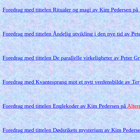
Foredrag med tittelen Ritualer og magi av Kim Pedersen på
Foredrag med tittelen Åndelig utvikling i den nye tid av Pe
Foredrag med tittelen De parallelle virkeligheter av Peter G
Foredrag med Kvantesprang mot et nytt verdensbilde av Ter
Foredrag med tittelen Englekoder av Kim Pedersen på
Alter
Foredrag med tittelen Dødsrikets mysterium av Kim Peders