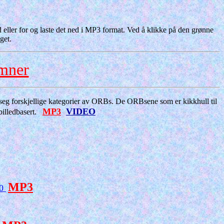
 eller for og laste det ned i MP3 format. Ved å klikke på den grønne
get.
emner
r seg forskjellige kategorier av ORBs. De ORBsene som er kikkhull til
MP3
VIDEO
 billedbasert.
MP3
10