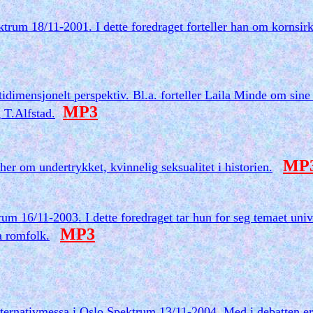
trum 18/11-2001. I dette foredraget forteller han om kornsir
idimensjonelt perspektiv. Bl.a. forteller Laila Minde om sine
MP3
 T.Alfstad.
MP
her om undertrykket, kvinnelig seksualitet i historien.
rum 16/11-2003. I dette foredraget tar hun for seg temaet uni
MP3
a romfolk.
alternativmessa i Oslo Spektrum 13/11-2004. Med i debatten e