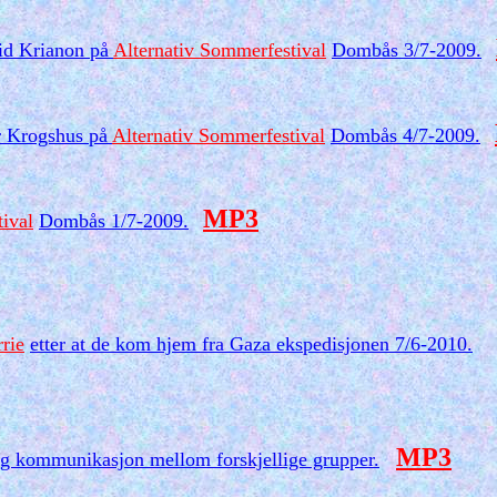
rid Krianon på
Alternativ Sommerfestival
Dombås 3/7-2009.
ar Krogshus på
Alternativ Sommerfestival
Dombås 4/7-2009.
MP3
ival
Dombås 1/7-2009.
rie
etter at de kom hjem fra Gaza ekspedisjonen 7/6-2010.
MP3
g kommunikasjon mellom forskjellige grupper.