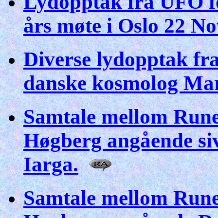
Lydopptak fra UFO f
års møte i Oslo 22 N
Diverse lydopptak fra
danske kosmolog Mar
Samtale mellom Rune
Høgberg angående siv
Iarga.
Samtale mellom Rune