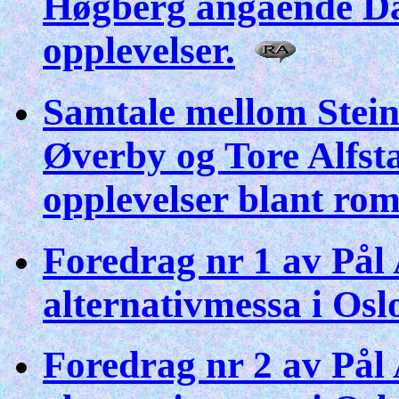
Høgberg angående Da
opplevelser.
Samtale mellom Stei
Øverby og Tore Alfs
opplevelser blant rom
Foredrag nr 1 av På
alternativmessa i Os
Foredrag nr 2 av På