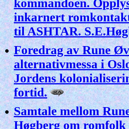
kommandoen. Opplysni
inkarnert romkontakt
til ASHTAR. S.E.Høgb
Foredrag av Rune Øv
alternativmessa i Os
Jordens kolonialiseri
fortid.
Samtale mellom Rune
Høgberg om romfolk f