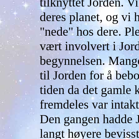
tilknyttet Jorden. V
deres planet, og vi
"nede" hos dere. Pl
vært involvert i Jor
begynnelsen. Mange 
til Jorden for å beb
tiden da det gamle 
fremdeles var intakt 
Den gangen hadde J
langt høyere beviss