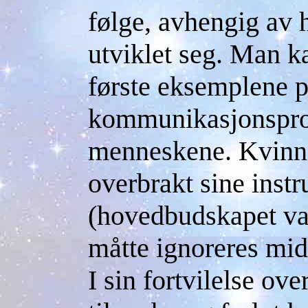
følge, avhengig av 
utviklet seg. Man ka
første eksemplene p
kommunikasjonspr
menneskene. Kvinn
overbrakt sine instru
(hovedbudskapet var
måtte ignoreres midt
I sin fortvilelse ov