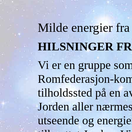
Milde energier fra
HILSNINGER F
Vi er en gruppe som
Romfederasjon-kom
tilholdssted på en a
Jorden aller nærmest
utseende og energier