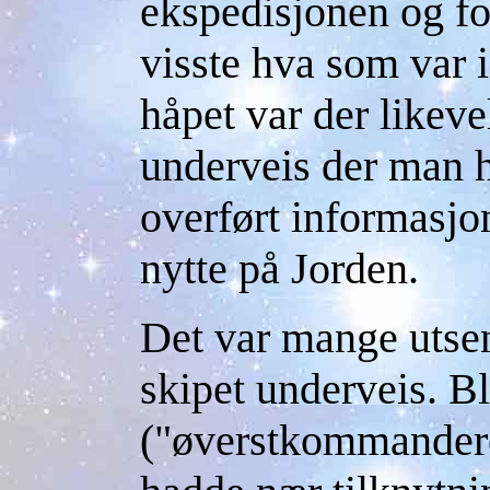
ekspedisjonen og fo
visste hva som var 
håpet var der likeve
underveis der man h
overført informasjo
nytte på Jorden.
Det var mange utse
skipet underveis. B
("øverstkommandere