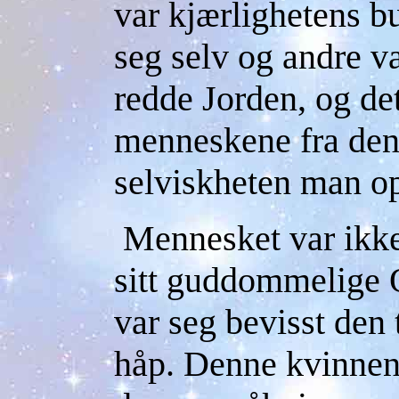
var kjærlighetens b
seg selv og andre v
redde Jorden, og de
menneskene fra de
selviskheten man o
Mennesket var ikke 
sitt guddommelige 
var seg bevisst den 
håp. Denne kvinnen 