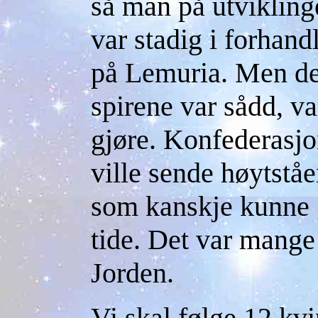
så man på utviklin
var stadig i forhan
på Lemuria. Men des
spirene var sådd, va
gjøre. Konfederasjon
ville sende høytståe
som kanskje kunne g
tide. Det var mange 
Jorden.
Vi skal følge 12 kvi