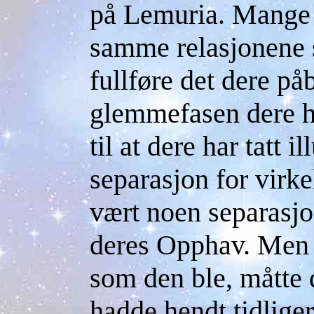
på Lemuria. Mange 
samme relasjonene 
fullføre det dere p
glemmefasen dere ha
til at dere har tatt 
separasjon for virke
vært noen separasjo
deres Opphav. Men f
som den ble, måtte
hadde hendt tidliger