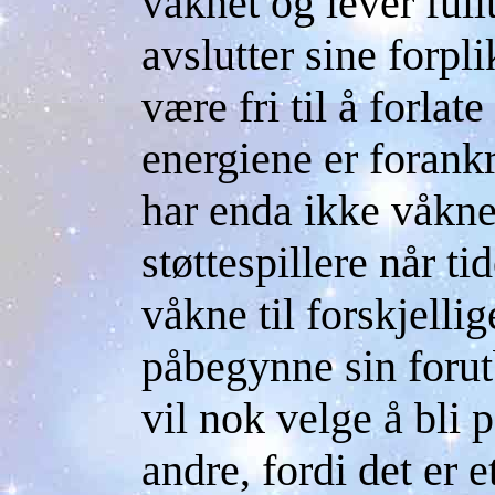
våknet og lever full
avslutter sine forpli
være fri til å forlat
energiene er forank
har enda ikke våkne
støttespillere når ti
våkne til forskjellig
påbegynne sin foru
vil nok velge å bli
andre, fordi det er 