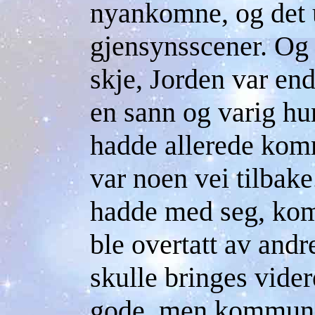
nyankomne, og det u
gjensynsscener. Og
skje, Jorden var en
en sann og varig hu
hadde allerede komm
var noen vei tilbak
hadde med seg, kom 
ble overtatt av andr
skulle bringes vide
gode, men kommun