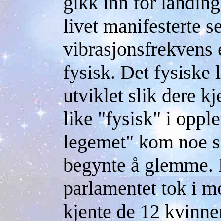
gikk inn for landin
livet manifesterte 
vibrasjonsfrekvens 
fysisk. Det fysiske
utviklet slik dere k
like "fysisk" i oppl
legemet" kom noe 
begynte å glemme. 
parlamentet tok i 
kjente de 12 kvinne