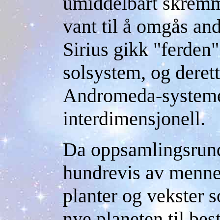
umiddelbart skremme
vant til å omgås an
Sirius gikk "ferden"
solsystem, og derette
Andromeda-systeme
interdimensjonell.
Da oppsamlingsrund
hundrevis av menne
planter og vekster 
nye planeten til be