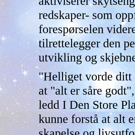
aktiviserer skytsen
redskaper- som oppf
forespørselen vider
tilrettelegger den p
utvikling og skjebn
"Helliget vorde dit
at "alt er såre godt",
ledd I Den Store Pl
kunne forstå at alt 
skapelse og livsutfo