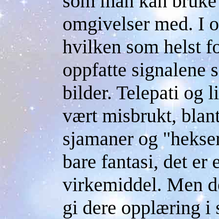
som man kan bruke t
omgivelser med. I o
hvilken som helst f
oppfatte signalene s
bilder. Telepati og
vært misbrukt, blan
sjamaner og "hekser
bare fantasi, det er 
virkemiddel. Men de
gi dere opplæring i 