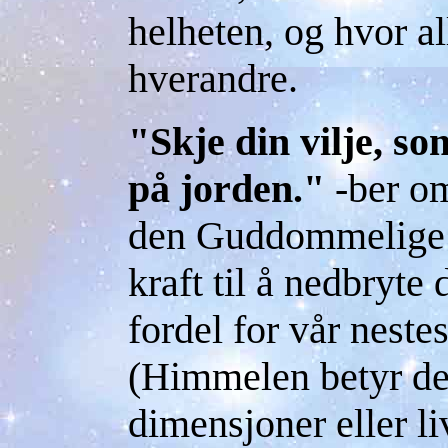
helheten, og hvor al
hverandre.
"Skje din vilje, s
på jorden."
-ber om
den Guddommelige s
kraft til å nedbryte 
fordel for vår neste
(Himmelen betyr de
dimensjoner eller li