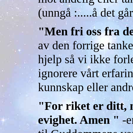
(unngå :.....å det går 
"Men fri oss fra d
av den forrige tank
hjelp så vi ikke forl
ignorere vårt erfari
kunnskap eller andr
"For riket er ditt,
evighet. Amen "
-e