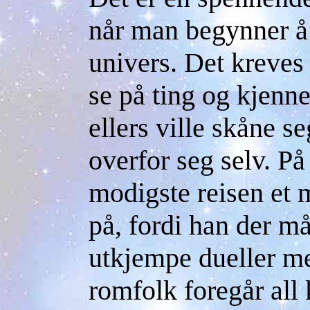
når man begynner å 
univers. Det kreves
se på ting og kjenn
ellers ville skåne s
overfor seg selv. P
modigste reisen et 
på, fordi han der m
utkjempe dueller me
romfolk foregår al