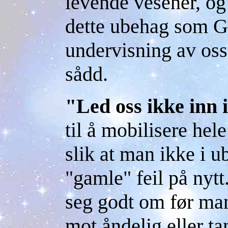
levende vesener, og 
dette ubehag som 
undervisning av oss
sådd.
"Led oss ikke inn i
til å mobilisere hele
slik at man ikke i 
"gamle" feil på nytt.
seg godt om før man
mot åndelig eller t