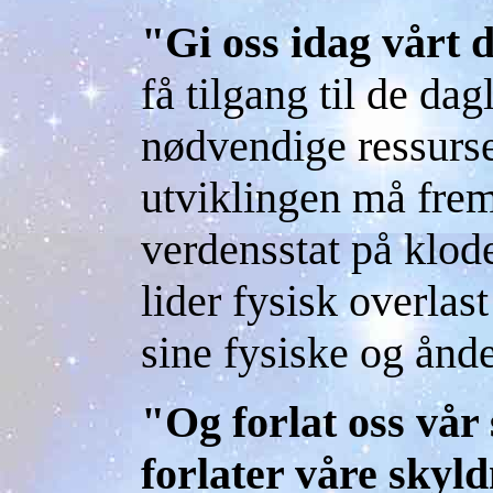
"Gi oss idag vårt 
få tilgang til de da
nødvendige ressurser
utviklingen må fre
verdensstat på klode
lider fysisk overlas
sine fysiske og ånd
"Og forlat oss vår
forlater våre skyl