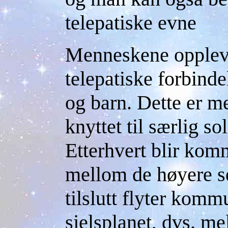
telepatiske evne
Menneskene oppleve
telepatiske forbinde
og barn. Dette er me
knyttet til særlig so
Etterhvert blir kom
mellom de høyere se
tilslutt flyter kom
sjelsplanet, dvs. me