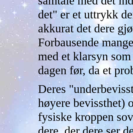
samtale med det ind
det" er et uttrykk de
akkurat det dere gjø
Forbausende mange 
med et klarsyn som 
dagen før, da et pr
Deres "underbevissth
høyere bevissthet) o
fysiske kroppen sove
dere, der dere ser d