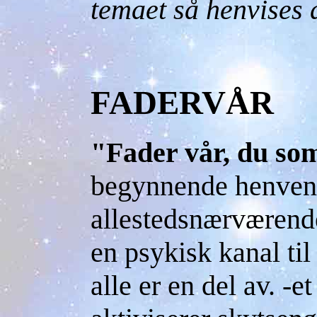
temaet så henvises d
FADERVÅR
"Fader vår, du so
begynnende henvende
allestedsnærværende
en psykisk kanal ti
alle er en del av. -e