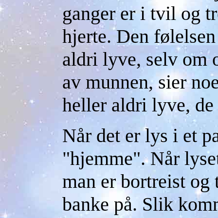
ganger er i tvil og t
hjerte. Den følelsen 
aldri lyve, selv o
av munnen, sier no
heller aldri lyve, de
Når det er lys i et p
"hjemme". Når lyset
man er bortreist og 
banke på. Slik kom