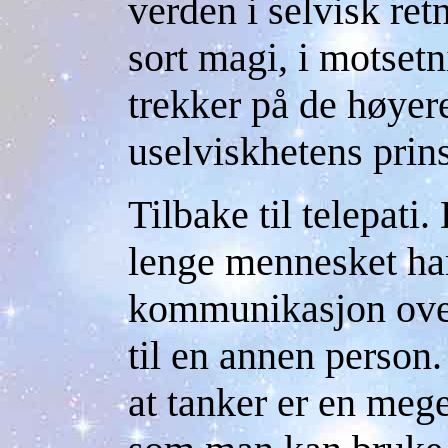
verden i selvisk ret
sort magi, i motsetn
trekker på de høyere
uselviskhetens prin
Tilbake til telepati.
lenge mennesket har 
kommunikasjon over
til en annen person. 
at tanker er en mege