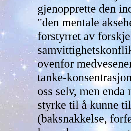
gjenopprette den ind
"den mentale aksehe
forstyrret av forskje
samvittighetskonflik
ovenfor medvesener.
tanke-konsentrasjon 
oss selv, men enda 
styrke til å kunne ti
(baksnakkelse, forfø