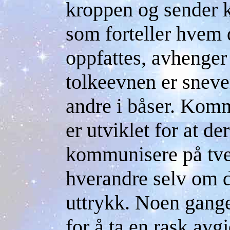
kroppen og sender k
som forteller hvem 
oppfattes, avhenger
tolkeevnen er snever,
andre i båser. Kom
er utviklet for at d
kommunisere på tver
hverandre selv om d
uttrykk. Noen gange
for å ta en rask avgj