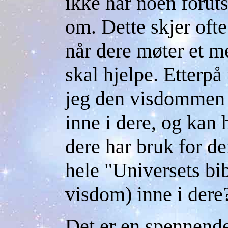
ikke har noen foruts
om. Dette skjer ofte
når dere møter et m
skal hjelpe. Etterpå
jeg den visdommen 
inne i dere, og kan 
dere har bruk for de
hele "Universets bib
visdom) inne i der
Det er en spennende