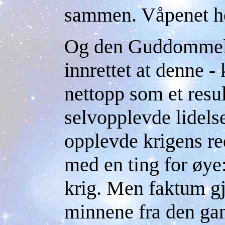
sammen. Våpenet he
Og den Guddommelige
innrettet at denne -
nettopp som et resul
selvopplevde lidel
opplevde krigens re
med en ting for øye:
krig. Men faktum gj
minnene fra den gan