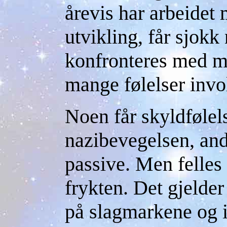
årevis har arbeidet
utvikling, får sjokk 
konfronteres med mi
mange følelser invo
Noen får skyldfølels
nazibevegelsen, andr
passive. Men felles 
frykten. Det gjelde
på slagmarkene og 