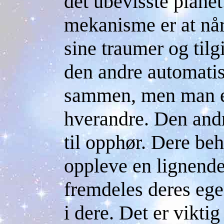
det ubevisste planet
mekanisme er at når
sine traumer og tilg
den andre automati
sammen, men man er
hverandre. Den andr
til opphør. Dere beh
oppleve en lignende
fremdeles deres ege
i dere. Det er vikti