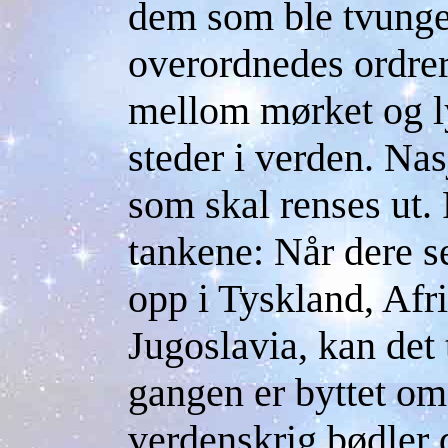
dem som ble tvunget 
overordnedes ordrer
mellom mørket og l
steder i verden. Na
som skal renses ut. 
tankene: Når dere se
opp i Tyskland, Afrik
Jugoslavia, kan det 
gangen er byttet om
verdenskrig bødler 