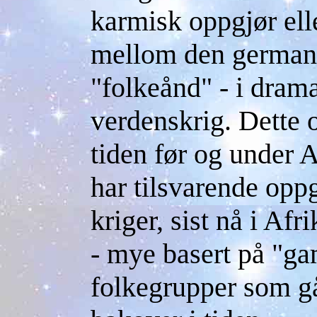
karmisk oppgjør elle
mellom den germans
"folkeånd" - i dram
verdenskrig. Dette op
tiden før og under A
har tilsvarende oppg
kriger, sist nå i Afr
- mye basert på "g
folkegrupper som gå