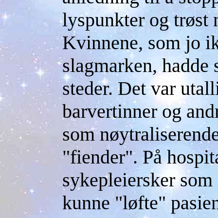
lyspunkter og trøst 
Kvinnene, som jo ik
slagmarken, hadde 
steder. Det var utal
barvertinner og and
som nøytraliserend
"fiender". På hospit
sykepleiersker som 
kunne "løfte" pasien