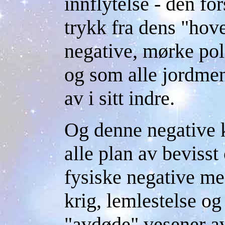
innflytelse - den f
trykk fra dens "hov
negative, mørke pol
og som alle jordme
av i sitt indre.
Og denne negative k
alle plan av bevisst
fysiske negative m
krig, lemlestelse og 
"avdøde" vesener av 