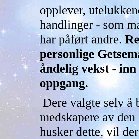
opplever, utelukkend
handlinger - som ma
har påført andre.
Re
personlige Getsema
åndelig vekst - inn 
oppgang.
Dere valgte selv å bl
medskapere av den 
husker dette, vil de