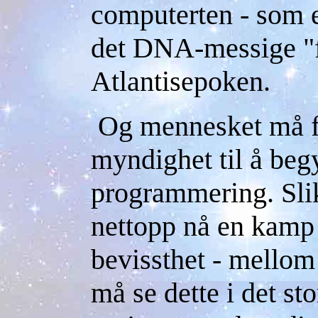
computerten - som e
det DNA-messige "f
Atlantisepoken.
Og mennesket må for
myndighet til å beg
programmering. Slik
nettopp nå en kamp 
bevissthet - mellom
må se dette i det st