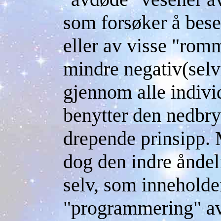
som forsøker å beset
eller av visse "rom
mindre negativ(selvi
gjennom alle indivi
benytter den nedbryt
drepende prinsipp.
dog den indre åndel
selv, som inneholde
"programmering" av