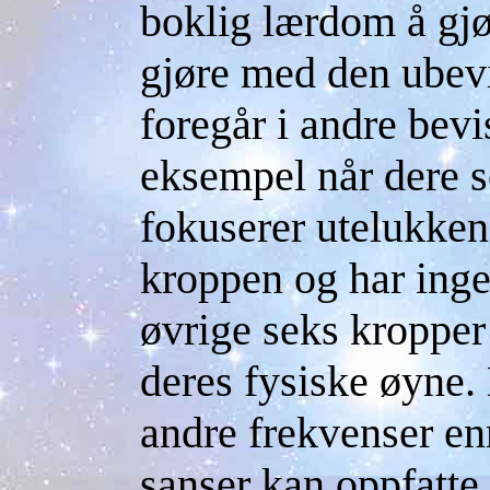
boklig lærdom å gjø
gjøre med den ubev
foregår i andre bevis
eksempel når dere s
fokuserer utelukken
kroppen og har ing
øvrige seks kropper
deres fysiske øyne. 
andre frekvenser en
sanser kan oppfatte