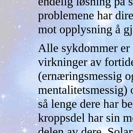
endelig løsning på
problemene har dir
mot opplysning å gj
Alle sykdommer er 
virkninger av fortid
(ernæringsmessig og
mentalitetsmessig) 
så lenge dere har b
kroppsdel har sin m
delen av dere. Sola