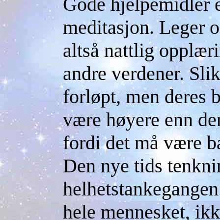
Gode hjelpemidler e
meditasjon. Leger 
altså nattlig opplær
andre verdener. Slik
forløpt, men deres b
være høyere enn den
fordi det må være b
Den nye tids tenknin
helhetstankegangen.
hele mennesket, ik