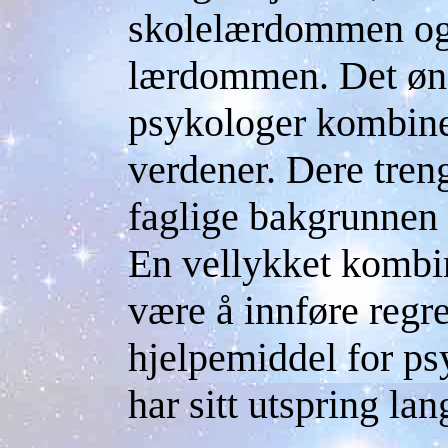
skolelærdommen og
lærdommen. Det ønsk
psykologer kombiner
verdener. Dere tren
faglige bakgrunnen 
En vellykket kombi
være å innføre regr
hjelpemiddel for psy
har sitt utspring lang