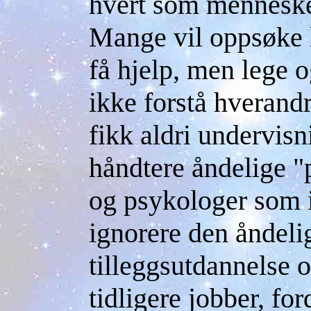
hvert som menneske
Mange vil oppsøke l
få hjelp, men lege og
ikke forstå hverand
fikk aldri undervisn
håndtere åndelige 
og psykologer som 
ignorere den åndelig
tilleggsutdannelse og
tidligere jobber, fo