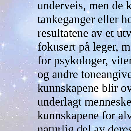
underveis, men de 
tankeganger eller h
resultatene av et ut
fokusert på leger, m
for psykologer, vit
og andre toneangiv
kunnskapene blir ove
underlagt menneskets
kunnskapene for al
naturlig del av dere