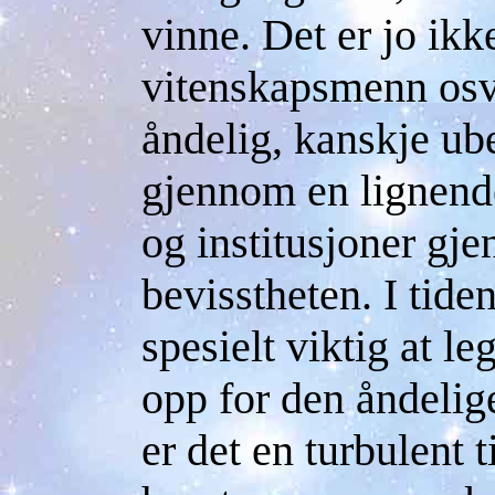
vinne. Det er jo ikk
vitenskapsmenn osv
åndelig, kanskje ube
gjennom en lignende
og institusjoner gje
bevisstheten. I tide
spesielt viktig at l
opp for den åndelig
er det en turbulent t