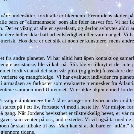
ri våre undersåtter, fordi alle er likemenn. Fremtidens skoler 
 alle barn er "allemannseie" som alle føler ansvar for. Vi har 
 Det er viktig at alle er sysselsatt, og derfor avbrytes aldri 
e dere heller ikke hatt arbeidsledighet eller varemangel. Vi ha
stnerisk. Hos dere er det slik at noen er kunstnere, mens andre
året fra andre planeter. Vi har alltid hatt åpen kontakt og sam
gte assistanse, ble vi kalt på. Slik ble vi tilknyttet det inte
beidet fordi vi anså det som vår plikt (og glede) å assistere de
 varierte og mangfoldige. Vi har evakuert individer fra planet
d i armadaen av farkoster som evakuerte mennesker fra Atlanti
nentene sammen med Universet. Vi er ikke ukjente med Jorden
 valgte å inkarnere for å få erfaringer om hvordan det er å lev
startet på i ett liv, fortsatte vi med i neste liv. Vår misjon f
på gang. Når Jordens bevissthet er tilstrekkelig hevet, er vår 
gaver som venter på oss, andre steder. Vi vil også ta med de 
oen år skal tilbake til oss. Man kan si at de bare er "utlånt" 
p gjennom tidene.