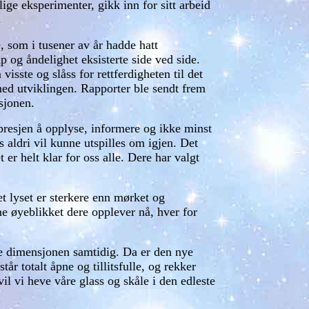
ge eksperimenter, gikk inn for sitt arbeid
, som i tusener av år hadde hatt
p og åndelighet eksisterte side ved side.
visste og slåss for rettferdigheten til det
 med utviklingen. Rapporter ble sendt frem
sjonen.
bresjen å opplyse, informere og ikke minst
s aldri vil kunne utspilles om igjen. Det
er helt klar for oss alle. Dere har valgt
et lyset er sterkere enn mørket og
me øyeblikket dere opplever nå, hver for
ye dimensjonen samtidig. Da er den nye
r totalt åpne og tillitsfulle, og rekker
il vi heve våre glass og skåle i den edleste