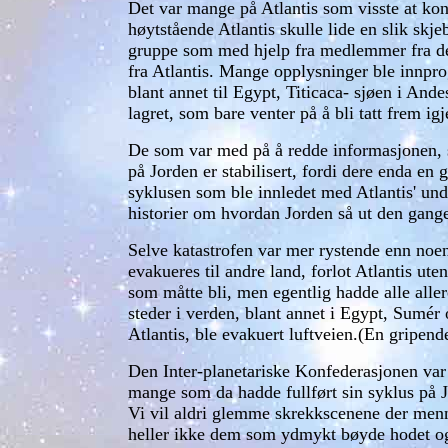
Det var mange på Atlantis som visste at kont
høytstående Atlantis skulle lide en slik skje
gruppe som med hjelp fra medlemmer fra den
fra Atlantis. Mange opplysninger ble innpro
blant annet til Egypt, Titicaca- sjøen i An
lagret, som bare venter på å bli tatt frem igj
De som var med på å redde informasjonen, s
på Jorden er stabilisert, fordi dere enda e
syklusen som ble innledet med Atlantis' und
historier om hvordan Jorden så ut den gange
Selve katastrofen var mer rystende enn noen
evakueres til andre land, forlot Atlantis u
som måtte bli, men egentlig hadde alle aller
steder i verden, blant annet i Egypt, Sumér
Atlantis, ble evakuert luftveien.(En gripend
Den Inter-planetariske Konfederasjonen var i
mange som da hadde fullført sin syklus på Jor
Vi vil aldri glemme skrekkscenene der menne
heller ikke dem som ydmykt bøyde hodet og