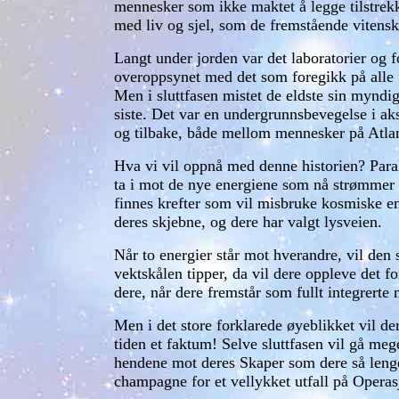
mennesker som ikke maktet å legge tilstrekk
med liv og sjel, som de fremstående vitens
Langt under jorden var det laboratorier og f
overoppsynet med det som foregikk på alle fr
Men i sluttfasen mistet de eldste sin myndighe
siste. Det var en undergrunnsbevegelse i aksj
og tilbake, både mellom mennesker på Atlant
Hva vi vil oppnå med denne historien? Paral
ta i mot de nye energiene som nå strømmer ned
finnes krefter som vil misbruke kosmiske ene
deres skjebne, og dere har valgt lysveien.
Når to energier står mot hverandre, vil den 
vektskålen tipper, da vil dere oppleve det 
dere, når dere fremstår som fullt integrerte
Men i det store forklarede øyeblikket vil d
tiden et faktum! Selve sluttfasen vil gå mege
hendene mot deres Skaper som dere så lenge h
champagne for et vellykket utfall på Operas