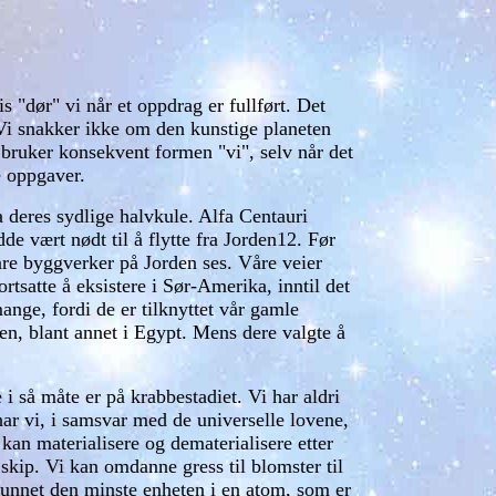
s "dør" vi når et oppdrag er fullført. Det
t. Vi snakker ikke om den kunstige planeten
 bruker konsekvent formen "vi", selv når det
te oppgaver.
 deres sydlige halvkule. Alfa Centauri
de vært nødt til å flytte fra Jorden12. Før
åre byggverker på Jorden ses. Våre veier
rtsatte å eksistere i Sør-Amerika, inntil det
mange, fordi de er tilknyttet vår gamle
den, blant annet i Egypt. Mens dere valgte å
 i så måte er på krabbestadiet. Vi har aldri
har vi, i samsvar med de universelle lovene,
g kan materialisere og dematerialisere etter
 skip. Vi kan omdanne gress til blomster til
r funnet den minste enheten i en atom, som er