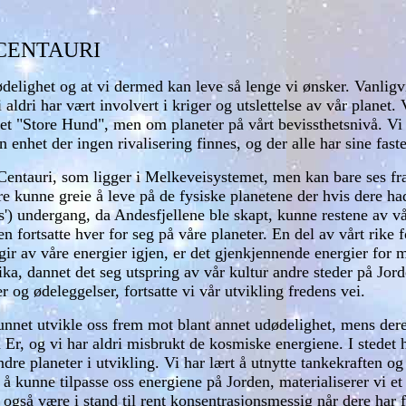
CENTAURI
ødelighet og at vi dermed kan leve så lenge vi ønsker. Vanligvi
i aldri har vært involvert i kriger og utslettelse av vår plane
emet "Store Hund", men om planeter på vårt bevissthetsnivå. Vi
en enhet der ingen rivalisering finnes, og der alle har sine fas
entauri, som ligger i Melkeveisystemet, men kan bare ses fra
re kunne greie å leve på de fysiske planetene der hvis dere had
s') undergang, da Andesfjellene ble skapt, kunne restene av v
 fortsatte hver for seg på våre planeter. En del av vårt rike fo
 gir av våre energier igjen, er det gjenkjennende energier for 
ika, dannet det seg utspring av vår kultur andre steder på Jor
r og ødeleggelser, fortsatte vi vår utvikling fredens vei.
 kunnet utvikle oss frem mot blant annet udødelighet, mens dere
 Er, og vi har aldri misbrukt de kosmiske energiene. I stedet 
andre planeter i utvikling. Vi har lært å utnytte tankekraften o
 å kunne tilpasse oss energiene på Jorden, materialiserer vi et
ere også være i stand til rent konsentrasjonsmessig når dere ha