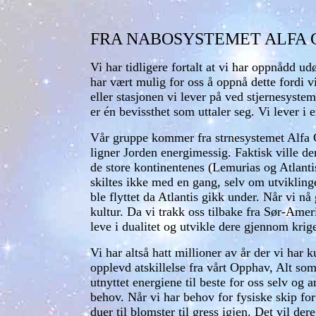
FRA NABOSYSTEMET ALFA 
Vi har tidligere fortalt at vi har oppnådd ud
har vært mulig for oss å oppnå dette fordi v
eller stasjonen vi lever på ved stjernesyst
er én bevissthet som uttaler seg. Vi lever i 
Vår gruppe kommer fra strnesystemet Alfa C
ligner Jorden energimessig. Faktisk ville de
de store kontinentenes (Lemurias og Atlanti
skiltes ikke med en gang, selv om utviklingen
ble flyttet da Atlantis gikk under. Når vi nå
kultur. Da vi trakk oss tilbake fra Sør-Amer
leve i dualitet og utvikle dere gjennom krige
Vi har altså hatt millioner av år der vi har
opplevd atskillelse fra vårt Opphav, Alt som
utnyttet energiene til beste for oss selv og 
behov. Når vi har behov for fysiske skip for
duer til blomster til gress igjen. Det vil d