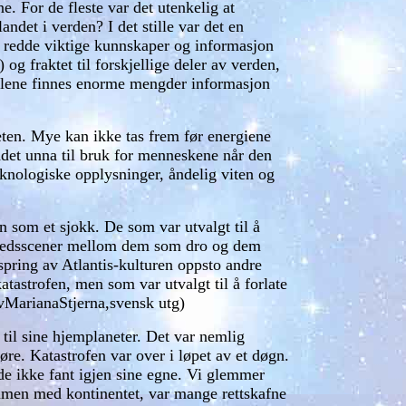
. For de fleste var det utenkelig at
andet i verden? I det stille var det en
å redde viktige kunnskaper og informasjon
 fraktet til forskjellige deler av verden,
tallene finnes enorme mengder informasjon
ten. Mye kan ikke tas frem før energiene
ddet unna til bruk for menneskene når den
eknologiske opplysninger, åndelig viten og
n som et sjokk. De som var utvalgt til å
vskjedsscener mellom dem som dro og dem
tspring av Atlantis-kulturen oppsto andre
tastrofen, men som var utvalgt til å forlate
"avMarianaStjerna,svensk utg)
 til sine hjemplaneter. Det var nemlig
øre. Katastrofen var over i løpet av et døgn.
de ikke fant igjen sine egne. Vi glemmer
men med kontinentet, var mange rettskafne