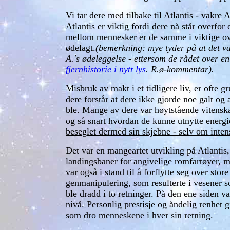
Vi tar dere med tilbake til Atlantis - vakre
Atlantis er viktig fordi dere nå står overf
mellom mennesker er de samme i viktige ove
ødelagt.
(bemerkning: mye tyder på at det v
A.'s ødeleggelse - ettersom de rådet over en
fjernhistorie i nytt lys
. R.ø-kommentar).
Misbruk av makt i et tidligere liv, er ofte
dere forstår at dere ikke gjorde noe galt og
ble. Mange av dere var høytstående vitensk
og så snart hvordan de kunne utnytte energi
beseglet dermed sin skjebne - selv om inte
Det var en mangeartet utvikling på Atlanti
landingsbaner for angivelige romfartøyer, m
var også i stand til å forflytte seg over sto
genmanipulering, som resulterte i vesener s
ble dradd i to retninger. På den ene siden v
nivå. Personlig prestisje og åndelig renhet 
som dro menneskene i hver sin retning.