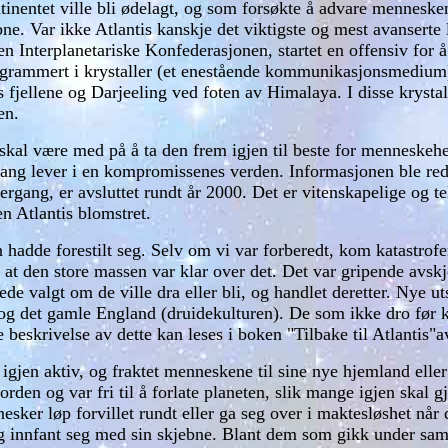
inentet ville bli ødelagt, og som forsøkte å advare menneskene
bne. Var ikke Atlantis kanskje det viktigste og mest avanserte l
 Interplanetariske Konfederasjonen, startet en offensiv for 
grammert i krystaller (et enestående kommunikasjonsmedium) og
des fjellene og Darjeeling ved foten av Himalaya. I disse krys
en.
kal være med på å ta den frem igjen til beste for menneskehe
n gang lever i en kompromissenes verden. Informasjonen ble re
ergang, er avsluttet rundt år 2000. Det er vitenskapelige og t
n Atlantis blomstret.
 hadde forestilt seg. Selv om vi var forberedt, kom katastrofe
ten at den store massen var klar over det. Det var gripende a
ede valgt om de ville dra eller bli, og handlet deretter. Nye u
 og det gamle England (druidekulturen). De som ikke dro før ka
e beskrivelse av dette kan leses i boken "Tilbake til Atlantis
gjen aktiv, og fraktet menneskene til sine nye hjemland eller
den og var fri til å forlate planeten, slik mange igjen skal gj
sker løp forvillet rundt eller ga seg over i maktesløshet når 
 innfant seg med sin skjebne. Blant dem som gikk under sam