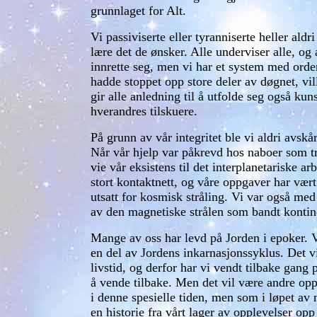
grunnlaget for Alt.
Vi passiviserte eller tyranniserte heller ald
lære det de ønsker. Alle underviser alle, og
innrette seg, men vi har et system med orden.
hadde stoppet opp store deler av døgnet, vill
gir alle anledning til å utfolde seg også kun
hverandres tilskuere.
På grunn av vår integritet ble vi aldri avsk
Når vår hjelp var påkrevd hos naboer som tren
vie vår eksistens til det interplanetariske ar
stort kontaktnett, og våre oppgaver har vært
utsatt for kosmisk stråling. Vi var også me
av den magnetiske strålen som bandt konti
Mange av oss har levd på Jorden i epoker. Vi
en del av Jordens inkarnasjonssyklus. Det vi 
livstid, og derfor har vi vendt tilbake gang 
å vende tilbake. Men det vil være andre opp
i denne spesielle tiden, men som i løpet av n
en historie fra vårt lager av opplevelser op