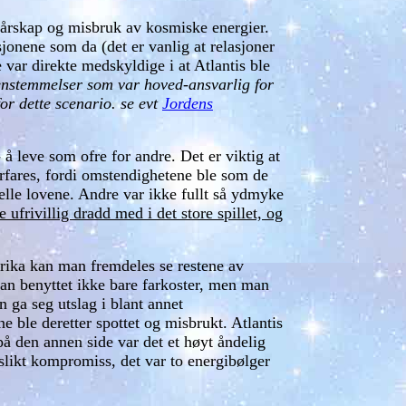
g dårskap og misbruk av kosmiske energier.
jonene som da (det er vanlig at relasjoner
ar direkte medskyldige i at Atlantis ble
renstemmelser som var hoved-ansvarlig for
or dette scenario. se evt
Jordens
å leve som ofre for andre. Det er viktig at
 erfares, fordi omstendighetene ble som de
lle lovene. Andre var ikke fullt så ydmyke
 ufrivillig dradd med i det store spillet, og
erika kan man fremdeles se restene av
Man benyttet ikke bare farkoster, men man
n ga seg utslag i blant annet
 ble deretter spottet og misbrukt. Atlantis
på den annen side var det et høyt åndelig
 slikt kompromiss, det var to energibølger