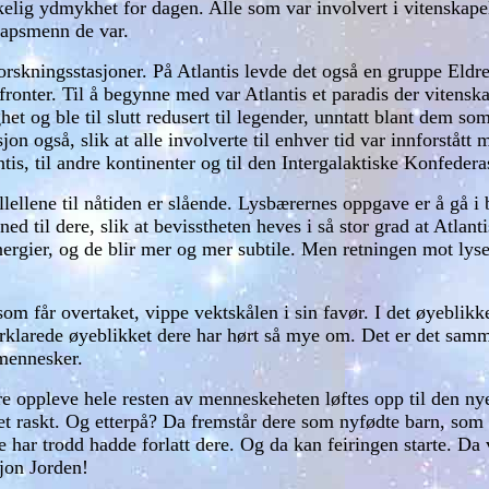
elig ydmykhet for dagen. Alle som var involvert i vitenskapeli
kapsmenn de var.
orskningsstasjoner. På Atlantis levde det også en gruppe Eldre
onter. Til å begynne med var Atlantis et paradis der vitenska
t og ble til slutt redusert til legender, unntatt blant dem som 
on også, slik at alle involverte til enhver tid var innforstått
is, til andre kontinenter og til den Intergalaktiske Konfedera
lellene til nåtiden er slående. Lysbærernes oppgave er å gå i 
 til dere, slik at bevisstheten heves i så stor grad at Atlanti
rgier, og de blir mer og mer subtile. Men retningen mot lyset 
som får overtaket, vippe vektskålen i sin favør. I det øyeblikk
forklarede øyeblikket dere har hørt så mye om. Det er det sam
 mennesker.
ere oppleve hele resten av menneskeheten løftes opp til den n
t raskt. Og etterpå? Da fremstår dere som nyfødte barn, som stå
ar trodd hadde forlatt dere. Og da kan feiringen starte. Da v
jon Jorden!