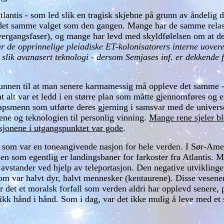
 Atlantis - som led slik en tragisk skjebne på grunn av åndeli
or det samme valget som den gangen. Mange har de samme relas
rgangsfaser), og mange har levd med skyldfølelsen om at de v
ar de opprinnelige pleiadiske ET-kolonisatorers interne uove
 slik avanasert teknologi - dersom Semjases inf. er dekkende f
 grunnen til at man senere karmamessig må oppleve det samme - 
 at alt var et ledd i en større plan som måtte gjennomføres og
apsmenn som utførte deres gjerning i samsvar med de universe
ene og teknologien til personlig vinning.
Mange rene sjeler ble
nsjonene i utgangspunktet var gode
.
s, som var en toneangivende nasjon for hele verden. I Sør-Am
en som egentlig er landingsbaner for farkoster fra Atlantis. 
re avstander ved hjelp av teleportasjon. Den negative utviklinge
om var halvt dyr, halvt mennesker (kentaurene). Disse vesenene
ar det et moralsk forfall som verden aldri har opplevd senere, 
gikk hånd i hånd. Som i dag, var det ikke mulig å leve med et