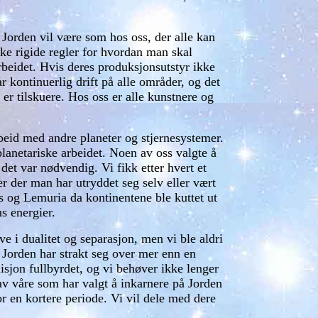
på Jorden vil være som hos oss, der alle kan
ikke rigide regler for hvordan man skal
arbeidet. Hvis deres produksjonsutstyr ikke
r kontinuerlig drift på alle områder, og det
 er tilskuere. Hos oss er alle kunstnere og
arbeid med andre planeter og stjernesystemer.
rplanetariske arbeidet. Noen av oss valgte å
r det var nødvendig. Vi fikk etter hvert et
er der man har utryddet seg selv eller vært
s og Lemuria da kontinentene ble kuttet ut
s energier.
e i dualitet og separasjon, men vi ble aldri
or Jorden har strakt seg over mer enn en
misjon fullbyrdet, og vi behøver ikke lenger
av våre som har valgt å inkarnere på Jorden
for en kortere periode. Vi vil dele med dere