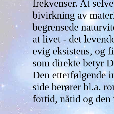
frekvenser. At selve
bivirkning av materi
begrensede naturvite
at livet - det levend
evig eksistens, og f
som direkte betyr D
Den etterfølgende 
side berører bl.a. r
fortid, nåtid og den