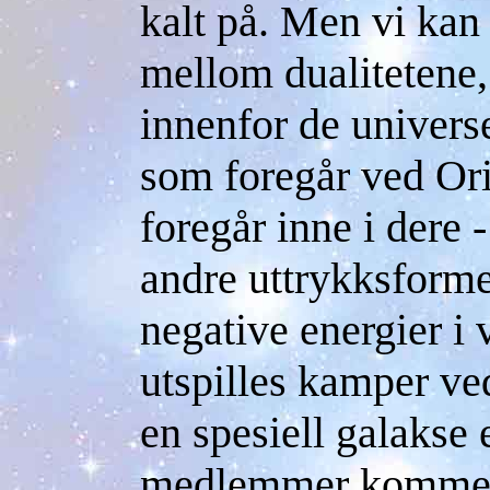
kalt på. Men vi kan
mellom dualitetene,
innenfor de univers
som foregår ved Or
foregår inne i dere 
andre uttrykksforme
negative energier i v
utspilles kamper ved
en spesiell galakse 
medlemmer kommer f