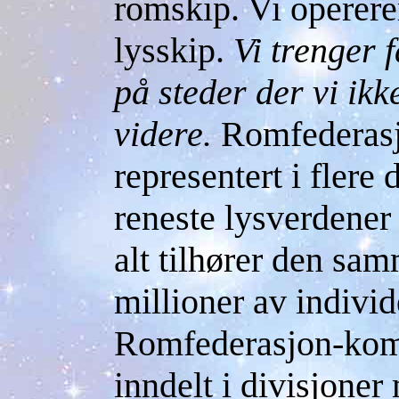
romskip. Vi opererer
lysskip.
Vi trenger 
på steder der vi ik
videre.
Romfederas
representert i flere
reneste lysverdener 
alt tilhører den sa
millioner av individe
Romfederasjon-ko
inndelt i divisjone