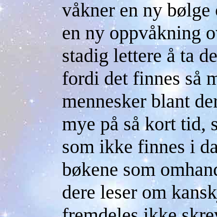
våkner en ny bølge 
en ny oppvåkning ov
stadig lettere å ta d
fordi det finnes så
mennesker blant der
mye på så kort tid,
som ikke finnes i d
bøkene som omhand
dere leser om kanskj
fremdeles ikke skre