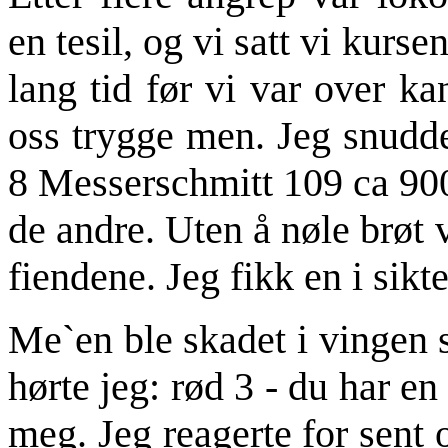
en tesil, og vi satt vi kurs
lang tid før vi var over kan
oss trygge men. Jeg snudde
8 Messerschmitt 109 ca 900 
de andre. Uten å nøle brøt
fiendene. Jeg fikk en i sikte
Me`en ble skadet i vingen 
hørte jeg: rød 3 - du har e
meg. Jeg reagerte for sent 