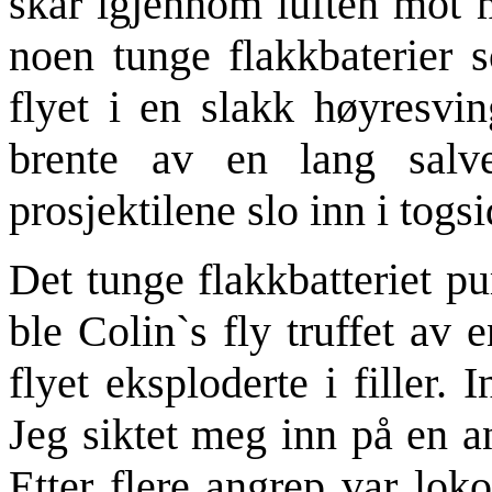
skar igjennom luften mot m
noen tunge flakkbaterier s
flyet i en slakk høyresvin
brente av en lang sal
prosjektilene slo inn i togs
Det tunge flakkbatteriet pu
ble Colin`s fly truffet av 
flyet eksploderte i filler.
Jeg siktet meg inn på en a
Etter flere angrep var lok