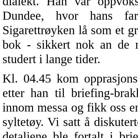
dialekt. Han var oppvoks
Dundee, hvor hans far
Sigarettrøyken lå som et gr
bok - sikkert nok an de
studert i lange tider.
Kl. 04.45 kom opprasjons-
etter han til briefing-br
innom messa og fikk oss en
syltetøy. Vi satt å diskute
detaljene ble fortalt i br