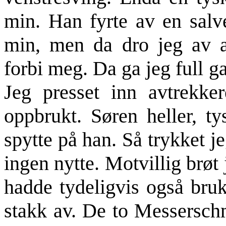
min. Han fyrte av en salv
min, men da dro jeg av a
forbi meg. Da ga jeg full ga
Jeg presset inn avtrekk
oppbrukt. Søren heller, t
spytte på han. Så trykket j
ingen nytte. Motvillig brøt
hadde tydeligvis også bru
stakk av. De to Messerschm