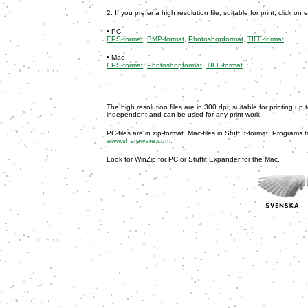
2. If you prefer a high resolution file, suitable for print, click on 
• PC
EPS-format,
BMP-format
,
Photoshopformat,
TIFF-format
• Mac
EPS-format,
Photoshopformat
,
TIFF-format
The high resolution files are in 300 dpi, suitable for printing u
independent and can be used for any print work.
PC-files are in zip-format. Mac-files in Stuff It-format. Programs
www.shareware.com.
Look for WinZip for PC or Stuffit Expander for the Mac.