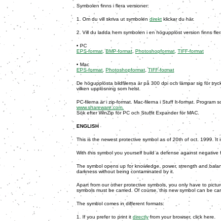
Symbolen finns i flera versioner:
1. Om du vill skriva ut symbolen
direkt
klickar du här.
2. Vill du ladda hem symbolen i en högupplöst version finns flera
• PC
EPS-format,
BMP-format
,
Photoshopformat,
TIFF-format
• Mac
EPS-format,
Photoshopformat
,
TIFF-format
De högupplösta bildfilerna är på 300 dpi och lämpar sig för tryc
vilken upplösning som helst.
PC-filerna är i zip-format. Mac-filerna i Stuff It-format. Program
www.shareware.com.
Sök efter WinZip för PC och Stuffit Exp
ander för MAC.
ENGLISH
This is the newest protective symbol as of 20th of oct. 1999. It
With this symbol you yourself build a defense against negative 
The symbol opens up for knowledge, power, strength and balan
darkness without being contaminated by it.
Apart from our other protective symbols, you only have to picture 
symbols must be carried. Of course, this new symbol can be car
The symbol comes in different formats:
1. If you prefer to print it
directly
from your browser, click here.