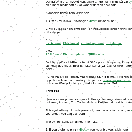
Denna symbol är mycket kraftfullare än den som finns på vår
sy
Men inget hindrar att du använder dem sida vid sida.
Symbolen finns i flera versioner:
1. Om du vill skriva ut symbolen
direkt
klickar du här.
2. Vill du ladda hem symbolen i en högupplöst version finns fler
att välja på:
• PC
EPS-format,
BMP-format
,
Photoshopformat,
TIFF-format
• Mac
EPS-format,
Photoshopformat
,
TIFF-format
De högupplösta bildfilerna är på 300 dpi och lämpar sig för tryc
storlekar upp till A4. EPS-formatet kan användas för vilken upp
helst.
PC-filerna är i zip-format. Mac-filerna i Stuff It-format. Program
upp filerna finnas att hämta gratis på t ex
www.shareware.com.
Sök efter WinZip för PC och Stuffit Exp
ander för MAC.
ENGLISH
Here is a new protective symbol! This symbol originates not from
universe, but from The Twelve Golden Knights - the origin of ev
This symbol is much more powerful than the one found on our
s
you prefer, you can use both.
The symbol comes in different formats:
1. If you prefer to print it
directly
from your browser, click here.