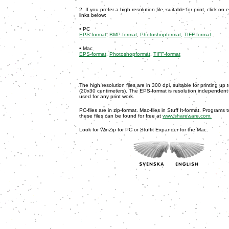
2. If you prefer a high resolution file, suitable for print, click on 
links below:
• PC
EPS-format,
BMP-format
,
Photoshopformat,
TIFF-format
• M
ac
EPS-format,
Photoshopformat
,
TIFF-format
The high resolution files are in 300 dpi, suitable for printing up 
(20x30 centimeters). The EPS-format is resolution independen
used for any print work.
PC-files are in zip-format. Mac-files in Stuff It-format. Programs
these files can be found for free at
www.shareware.com.
Look for WinZip for PC or Stuffit Expander for the Mac.