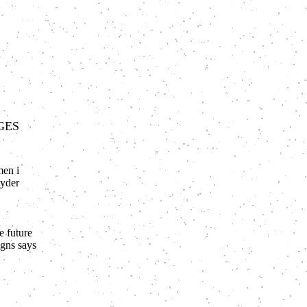
GES
men i
tyder
e future
igns says