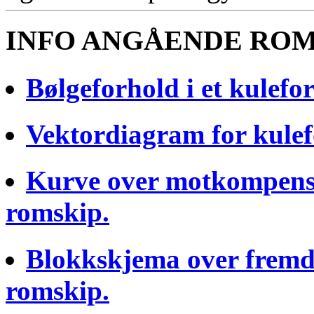
INFO ANGÅENDE ROM
Bølgeforhold i et kulefo
Vektordiagram for kule
Kurve over motkompenser
romskip.
Blokkskjema over fremdri
romskip.