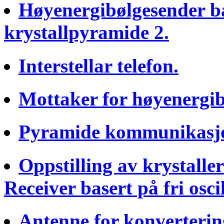
Høyenergibølgesender b
krystallpyramide 2.
Interstellar telefon.
Mottaker for høyenergibø
Pyramide kommunikasjo
Oppstilling av krystall
Receiver basert på fri osci
Antenne for konvertering