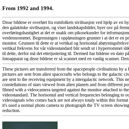
From 1992 and 1994.
Disse bildene er overført fra romfolkets sivilisasjon ved hjelp av en 
den galaktiske sivilisasjon, og viser landskapsbilder, byer osv på fremm
overføringshastighet at det er snakk om pikosekunder for informasjonen
verdensrommet. Begrensingen i oppløsningen grunner i at det er en pro
monitor. Grunnen til dette er at vertikal og horisontal abøyningsfrek
vertikal frekvens for vår videostandard blir sendt ut i hyperrommet sl
til dette, derfor må det etterjustering til. Dermed har bildene en dat
fotoapparat og disse bildene er så scannet med en vanlig scanner. Denn
These pictures are transferred from the spacepeople civilisations by a 
pictures are sent from alien spacecrafts who belongs to the galactic ci
are sent to the receiving equipment by a intergalactic network. This n
constellations of stars viewed from alien planets and from different posi
filmed with a videocamera targeted against the monitor attached to th
videostandard. The horisontal and vertical frequencies belonging to our
videosignals who comes back are not always totaly within this format 
it's used a normal photo camera to photograph the TV screen showing 
reduction.