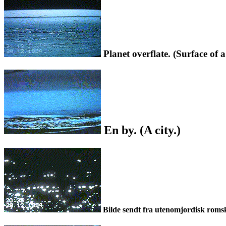
Planet overflate. (Surface of a
En by. (A city.)
Bilde sendt fra utenomjordisk romski