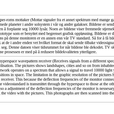
hyper-roms mottaker (Mottar signaler fra et annet spektrum med mange gan
ede planeter i andre solsystem i vår og andre galakser. Bildene er sendt 
 å forplante seg 10000 lysår. Noen av bildene viser fremmede stjernekon
totype som er benyttet med begrenset grafisk oppløsning. Bildene er de
vens på denne monitoren er en annen enn vår TV standard. Så for å få bi
ik at de i andre enden vet hvilket format de skal sende tilbake videosi
o på seg. Denne datoen viser tidsrummet for når bildene ble dekodet. TV
e prosessen er med på å redusere bildekvaliteten ytterligere.
hyperspace wavepattern receiver (Receives signals from a different spect
vilisation. The pictures shows landshapes, cities and so on from inhabite
etwork operates on a spectrum that allows a signal to travel 10000 light
tions in space. The limitation in the graphic resolution of the pictures h
e receiver. This because the deflection frequencies of the monitor conn
 videostandard is transmittet through the hyperspace to those at the oth
so a adjustment of the deflection frequencies of the monitor is nessesa
the video with the pictures. This photographs are then scanned into th