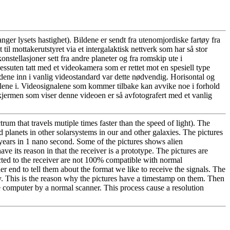
ger lysets hastighet). Bildene er sendt fra utenomjordiske fartøy fra
til mottakerutstyret via et intergalaktisk nettverk som har så stor
stellasjoner sett fra andre planeter og fra romskip ute i
ssuten tatt med et videokamera som er rettet mot en spesiell type
ldene inn i vanlig videostandard var dette nødvendig. Horisontal og
gnalene i. Videosignalene som kommer tilbake kan avvike noe i forhold
 skjermen som viser denne videoen er så avfotografert med et vanlig
rum that travels mutiple times faster than the speed of light). The
d planets in other solarsystems in our and other galaxies. The pictures
 years in 1 nano second. Some of the pictures shows alien
ave its reason in that the receiver is a prototype. The pictures are
ected to the receiver are not 100% compatible with normal
er end to tell them about the format we like to receive the signals. The
ry. This is the reason why the pictures have a timestamp on them. Then
e computer by a normal scanner. This process cause a resolution