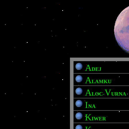
A
DEJ
A
LAMKU
A
V
LOC-
URNA
I
NA
K
IWER