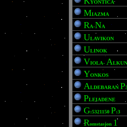
K
YONTICA
M
IAZMA
R
N
A-
A
U
LAVIKON
U
LINOK
V
A
IOLA-
LKU
Y
ONKOS
A
P
LDEBARAN
P
LEIADENE
G
P
:5321150
:3
R
1
omstasjon