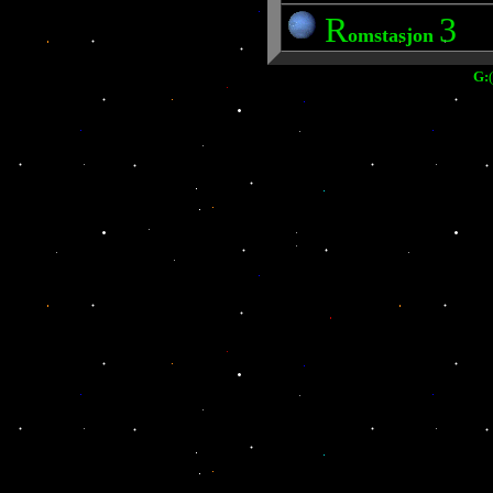
R
3
omstasjon
G: