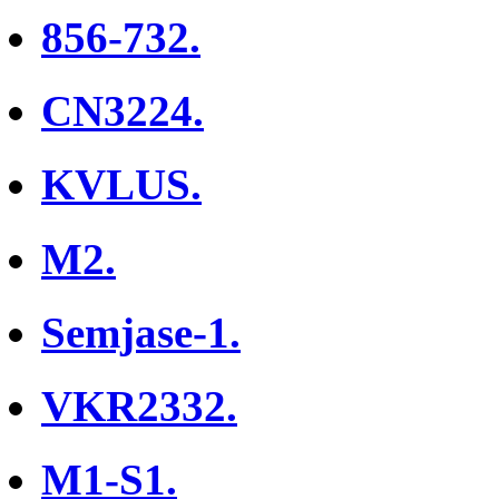
856-732.
CN3224.
KVLUS.
M2.
Semjase-1.
VKR2332.
M1-S1.