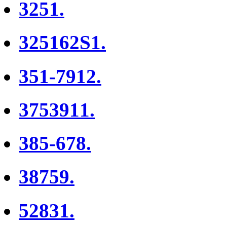
3251.
325162S1.
351-7912.
3753911.
385-678.
38759.
52831.