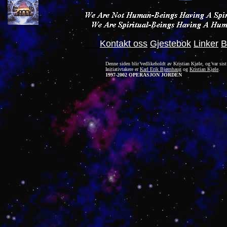
___
Kontakt oss
Gjestebok
Linker
B
Denne siden blir vedlikeholdt av Kristian Kjøle, og var sist
Initiativtakere er
Karl Erik Bjørnhaug
og
Kristian Kjøle
.
1997-2002 OPERASJON JORDEN