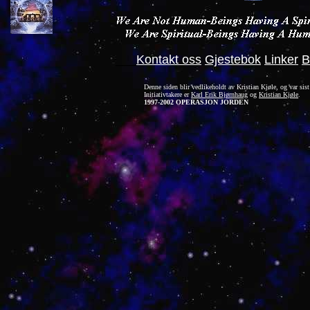
___
Kontakt oss
Gjestebok
Linker
B
Denne siden blir vedlikeholdt av Kristian Kjøle, og var sist
Initiativtakere er
Karl Erik Bjørnhaug
og
Kristian Kjøle
.
1997-2002 OPERASJON JORDEN