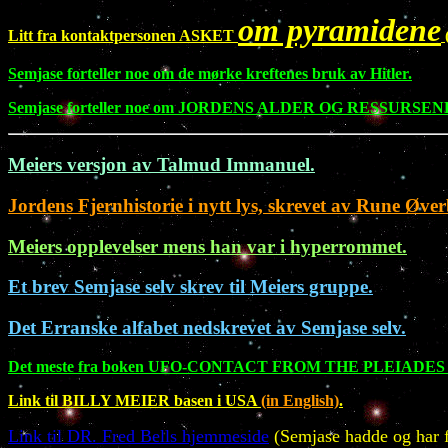
om pyramidene
Litt fra kontaktpersonen ASKET
Semjase forteller noe om de mørke kreftenes bruk av Hitler.
Semjase forteller noe om JORDENS ALDER OG RESSURSE
Meiers versjon av Talmud Immanuel.
Jordens Fjernhistorie i nytt lys, skrevet av Rune Øve
Meiers opplevelser mens han var i hyperrommet.
Et brev Semjase selv skrev til Meiers gruppe.
Det Erranske alfabet nedskrevet av Semjase selv.
Det meste fra boken UFO-CONTACT FROM THE PLEIADES av
L
ink til BILLY MEIER basen i USA
(in English)
.
Link til DR. Fred Bells hjemmeside
(Semjase hadde og har f