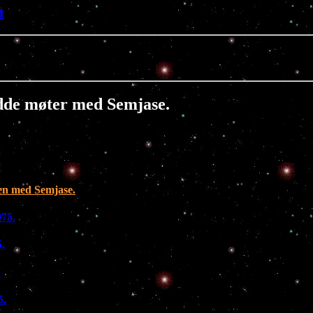
h
dde møter med Semjase.
ten med Semjase.
975.
.
.
5.