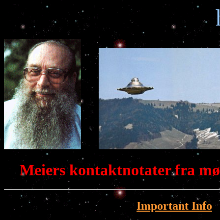
Meiers kontaktnotater fra mø
Important Info