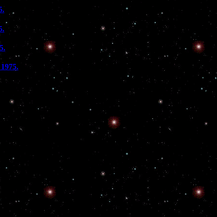
5.
5.
5.
 1975.