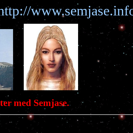
http://www.semjase.inf
ter med Semjase.