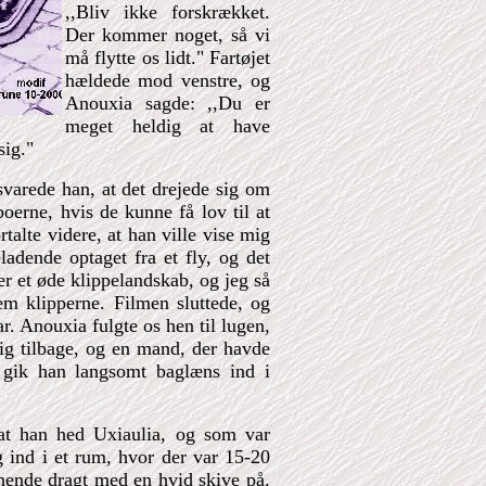
,,Bliv ikke forskrækket.
Der kommer noget, så vi
må flytte os lidt." Fartøjet
hældede mod venstre, og
Anouxia sagde: ,,Du er
meget heldig at have
sig."
 svarede han, at det drejede sig om
boerne, hvis de kunne få lov til at
talte videre, at han ville vise mig
ladende optaget fra et fly, og det
er et øde klippelandskab, og jeg så
em klipperne. Filmen sluttede, og
ar. Anouxia fulgte os hen til lugen,
sig tilbage, og en mand, der havde
å gik han langsomt baglæns ind i
at han hed Uxiaulia, og som var
g ind i et rum, hvor der var 15-20
nende dragt med en hvid skive på.