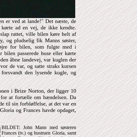
en er ved at lande!" Det næste, de
 kørte ad en vej, de ikke kendte.
lap rattet, ville bilen køre helt af
, og pludselig fik Manns søster,
øjre for bilen, som fulgte med i
 bilen passerede huse eller kørte
den åbne landevej, var kuglen der
hvor de var, og satte straks kursen
 forsvandt den lysende kugle, og
nen i Brize Norton, der ligger 10
 for at fortælle om hændelsen. Da
 til sin forbløffelse, at det var en
Gloria og Frances havde opdaget,
BILDET: John Mann med søsteren
Frances (tv.) og hustruen Gloria, samt