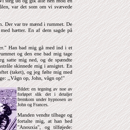
. Vi steg ud og gik alle hen mod en
strålen, var det som om vi svævede
 rum. Der var tre mænd i rummet. De
er med hætter. En af dem sagde på
jer." Han bad mig gå med ind i et
 rummet og den ene bad mig tage
Jeg satte mig ned, og de spændte
sstråle skinnede mig i ansigtet. En
oftet (taket), og jeg følte mig med
ige: ,,Vågn op, John, vågn op!"
Bildet: en tegning av noe av
forløpet slik det i detaljer
fremkom under hypnosen av
John og Frances.
Manden vendte tilbage og
fortalte mig, at han hed
"Anouxia", og tilføjede: