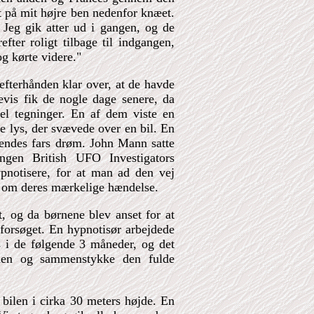
t på mit højre ben nedenfor knæet.
. Jeg gik atter ud i gangen, og de
ter roligt tilbage til indgangen,
og kørte videre."
efterhånden klar over, at de havde
vis fik de nogle dage senere, da
l tegninger. En af dem viste en
e lys, der svævede over en bil. En
hendes fars drøm. John Mann satte
ngen British UFO Investigators
ypnotisere, for at man ad den vej
m om deres mærkelige hændelse.
, og da børnene blev anset for at
eforsøget. En hypnotisør arbejdede
 i de følgende 3 måneder, og det
iden og sammenstykke den fulde
bilen i cirka 30 meters højde. En