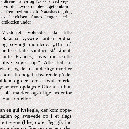
døtrene Tanya og Natasha ved vejen,
hvor de hævder de blev taget ombord i
et fremmed rumskib. Natashas tegning
av hendelsen finnes lenger ned i
artikkelen under.
Mysteriet voksede, da lille
Natasha kyssede tanten godnat
og søvnigt mumlede: ,,Du må
hellere lade vinduet stå åbent,
tante Frances, hvis du skulle
blive suget op." Alle led af
lsen, og de fik underlige mærker
s kone fik noget tilsvarende på det
nakken, og der kom et ovalt mærke
e senere opdagede Gloria, at hun
e, blå mærker også lige nedenfor
 Han fortæller:
ran en gul lyskegle, der kom oppe-
skeglen og svævede op i et slags
de tre ens (like) døre. Jeg gik ind
den anden og Frances gennem den