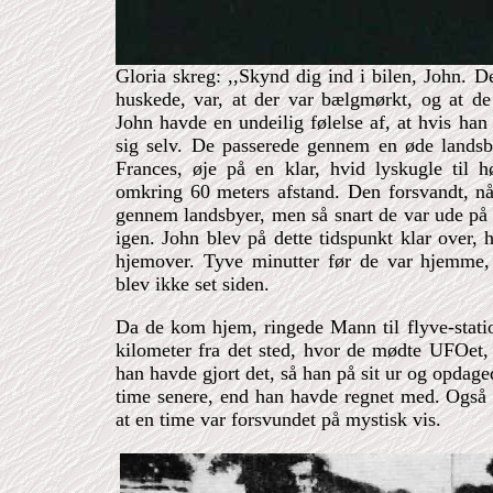
Gloria skreg: ,,Skynd dig ind i bilen, John. D
huskede, var, at der var bælgmørkt, og at de
John havde en undeilig følelse af, at hvis han s
sig selv. De passerede gennem en øde landsby
Frances, øje på en klar, hvid lyskugle til h
omkring 60 meters afstand. Den forsvandt, når
gennem landsbyer, men så snart de var ude på 
igen. John blev på dette tidspunkt klar over, 
hjemover. Tyve minutter før de var hjemme,
blev ikke set siden.
Da de kom hjem, ringede Mann til flyve-statio
kilometer fra det sted, hvor de mødte UFOet,
han havde gjort det, så han på sit ur og opdagede
time senere, end han havde regnet med. Også 
at en time var forsvundet på mystisk vis.