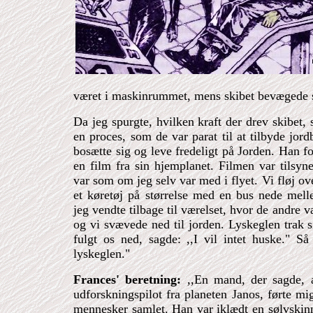
været i maskinrummet, mens skibet bevægede 
Da jeg spurgte, hvilken kraft der drev skibet,
en proces, som de var parat til at tilbyde jord
bosætte sig og leve fredeligt på Jorden. Han for
en film fra sin hjemplanet. Filmen var tilsyne
var som om jeg selv var med i flyet. Vi fløj ov
et køretøj på størrelse med en bus nede mell
jeg vendte tilbage til værelset, hvor de andre v
og vi svævede ned til jorden. Lyskeglen trak 
fulgt os ned, sagde: ,,I vil intet huske." S
lyskeglen."
Frances' beretning:
,,En mand, der sagde, 
udforskningspilot fra planeten Janos, førte mi
mennesker samlet. Han var iklædt en sølvskin