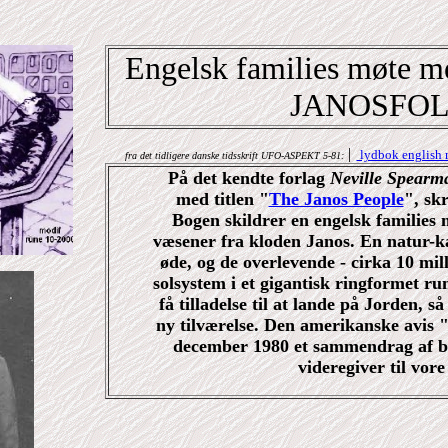
Engelsk families møte m
JANOSFO
|
lydbok english 
fra det tidligere danske tidsskrift UFO-ASPEKT 5-81:
På det kendte forlag
Neville Spearm
med titlen "
The Janos People
", sk
Bogen skildrer en engelsk families
væsener fra kloden Janos. En natur-ka
øde, og de overlevende - cirka 10 mill
solsystem i et gigantisk ringformet ru
få tilladelse til at lande på Jorden, 
ny tilværelse. Den amerikanske avis 
december 1980 et sammendrag af bo
videregiver til vore