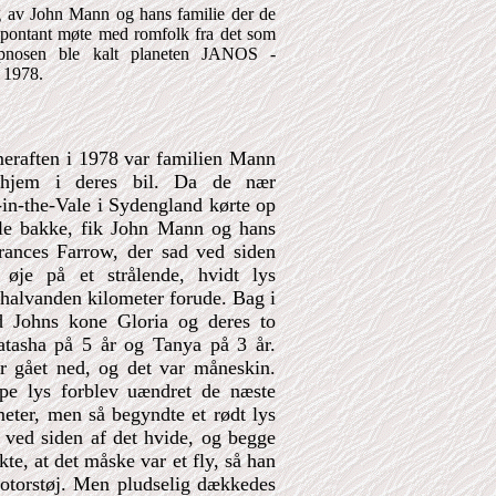
g av John Mann og hans familie der de
spontant møte med romfolk fra det som
pnosen ble kalt planeten JANOS -
 1978.
raften i 1978 var familien Mann
hjem i deres bil. Da de nær
-in-the-Vale i Sydengland kørte op
lle bakke, fik John Mann og hans
Frances Farrow, der sad ved siden
 øje på et strålende, hvidt lys
halvanden kilometer forude. Bag i
d Johns kone Gloria og deres to
atasha på 5 år og Tanya på 3 år.
r gået ned, og det var måneskin.
pe lys forblev uændret de næste
meter, men så begyndte et rødt lys
e ved siden af det hvide, og begge
e, at det måske var et fly, så han
 motorstøj. Men pludselig dækkedes