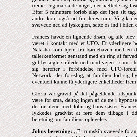
tredie. Jeg mærkede noget, der hæftede sig fas
Efter 5 minutters forløb slap det igen sit tag
andre kom også ud fra deres rum. Vi gik deref
svævede ned ad lyskeglen, satte os ind i bilen 
Frances havde en lignende drøm, og alle blev 
været i kontakt med et UFO. Et yderligere be
Natasha kom hjem fra børnehaven med en de
tallerkenformet genstand med en ring af farved
gul lyskegle strålede ned mod vejen - som i 
sig herefter i forbindelse med UFO-foreni
Network, der foreslog, at familien lod sig h
eventuelt kunne få yderligere enkeltheder fre
Gloria var gravid på det pågældende tidspunkt
være for små, deltog ingen af de tre i hypnos
derfor alene med John og hans søster Frances
lykkedes gradvist at føre dem tilbage i t
beretning om familiens oplevelse.
Johns beretning:
,,Et rumskib svævede foran 