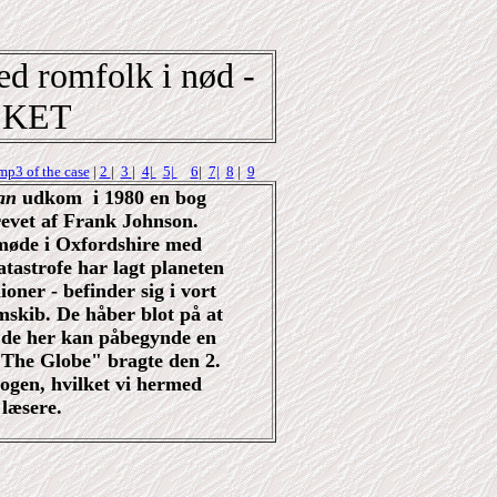
ed romfolk i nød -
LKET
mp3 of the case
|
2
|
3
|
4|
5|
6
|
7|
8
|
9
an
udkom i 1980 en bog
revet af Frank Johnson.
 møde i Oxfordshire med
tastrofe har lagt planeten
ioner - befinder sig i vort
mskib. De håber blot på at
så de her kan påbegynde en
"The Globe" bragte den 2.
gen, hvilket vi hermed
 læsere.