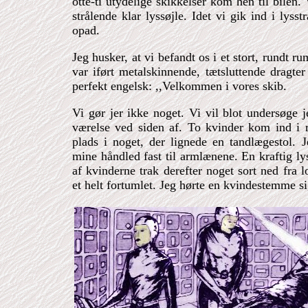
otte-ti utydelige skikkelser kom hen til bilen
strålende klar lyssøjle. Idet vi gik ind i lys
opad.
Jeg husker, at vi befandt os i et stort, rundt
var iført metalskinnende, tætsluttende dragt
perfekt engelsk: ,,Velkommen i vores skib.
Vi gør jer ikke noget. Vi vil blot undersøge 
værelse ved siden af. To kvinder kom ind i
plads i noget, der lignede en tandlægestol. 
mine håndled fast til armlænene. En kraftig ly
af kvinderne trak derefter noget sort ned fra l
et helt fortumlet. Jeg hørte en kvindestemme s