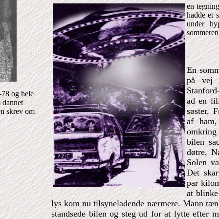
en tegnin
hadde et 
under hy
sommeren
En somme
på vej 
Stanford
-78 og hele
ad en li
m dannet
søster, 
en skrev om
af ham,
omkring 
bilen sa
døtre, N
Solen va
Det skar
par kilo
at blink
lys kom nu tilsyneladende nærmere. Mann tænkt
standsede bilen og steg ud for at lytte efter