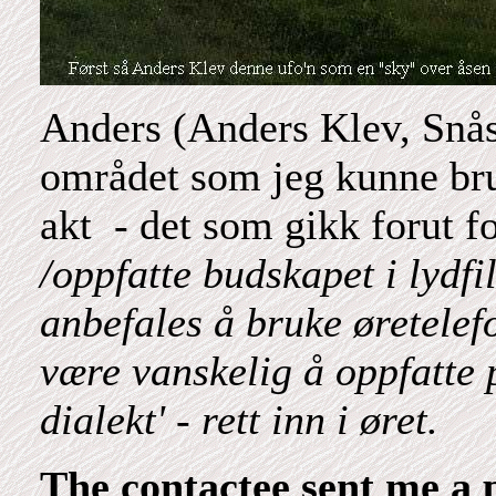
Anders (Anders Klev, Snås
området som jeg kunne bruk
akt - det som gikk forut f
/oppfatte budskapet i lydf
anbefales å bruke øretelefo
være vanskelig å oppfatte 
dialekt' - rett inn i øret.
The contactee sent me a 