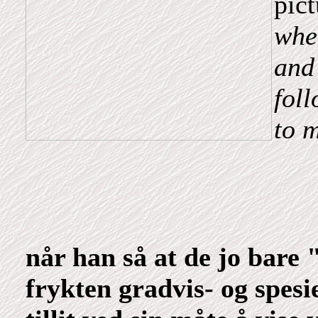
pict
whe
and 
foll
to m
når han så at de jo bare 
frykten gradvis- og spesie