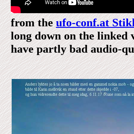
from the
ufo-conf.at Sti
long down on the linked v
have partly bad audio-qua