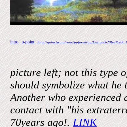
intro
|
p-point
|
http://galactic.no/rune/ppforedrag/Utdrag%20fra%20or
picture left; not this type 
should symbolize what he t
Another who experienced a 
contact with "his extrater
70years ago!.
LINK