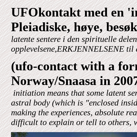
UFOkontakt med en 'in
Pleiadiske, høye, besø
latente sentere i den spirituelle del
opplevelsene,ERKJENNELSENE til abs
(ufo-contact with a form
Norway/Snaasa in 2007,
initiation means that some latent sen
astral body (which is "enclosed insi
making the experiences, absolute real
difficult to explain or tell to other