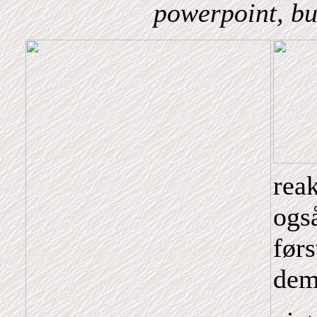
powerpoint, bu
rea
også
førs
dem