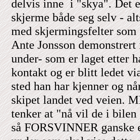
delvis inne i "skya". Det 
skjerme både seg selv - al
med skjermingsfelter som k
Ante Jonsson demonstrert
under- som er laget etter h
kontakt og er blitt ledet via
sted han har kjenner og n
skipet landet ved veien. 
tenker at "nå vil de i bile
så FORSVINNER ganske enk